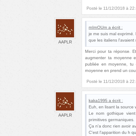
Posté le
11/12/2018 à 22
mImOUm
a écrit :
je me suis mal exprimé. 
que les italiens l'avaie
AAPLR
Merci pour ta réponse. Et
augmenter ta moyenne e
publiée en moyenne, tu 
moyenne en prend un coup 
Posté le
11/12/2018 à 22
kaka1995
a écrit :
Euh, en lisant la source 
Le nom gothique vient
AAPLR
primitives germaniques.
Ça n'a donc rien avoir a
C'est l'apparition du h q