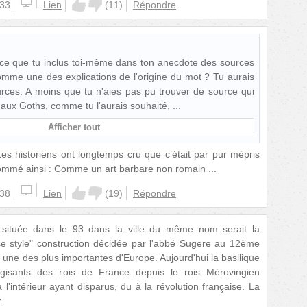
:33
Lien
(
11
)
Répondre
-ce que tu inclus toi-même dans ton anecdote des sources
omme une des explications de l'origine du mot ? Tu aurais
urces. A moins que tu n'aies pas pu trouver de source qui
 aux Goths, comme tu l'aurais souhaité,
Afficher tout
es historiens ont longtemps cru que c’était par pur mépris
 nommé ainsi : Comme un art barbare non romain ...
:38
Lien
(
19
)
Répondre
s située dans le 93 dans la ville du même nom serait la
ce style" construction décidée par l'abbé Sugere au 12ème
lle une des plus importantes d'Europe. Aujourd'hui la basilique
gisants des rois de France depuis le rois Mérovingien
l'intérieur ayant disparus, du à la révolution française. La
.