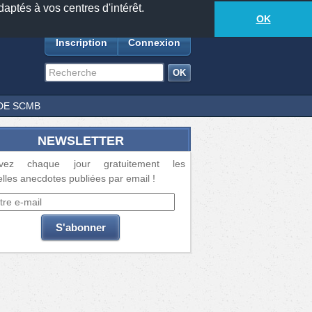
daptés à vos centres d'intérêt.
18873
anecdotes
-
436
lecteurs connectés
ds
OK
Inscription
Connexion
DE SCMB
NEWSLETTER
vez chaque jour gratuitement les
lles anecdotes publiées par email !