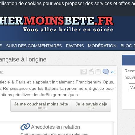
tilisation de cookies pour vous proposer des services et offres a
Nos applications mobiles
Newsletter
Facebook
Twitter
Fee
E
SUIVI DES COMMENTAIRES
FAVORIS
MODÉRATION
BLOG 
ançaise à l'origine
Rece
ire
25
nouve
siècle à Paris et s'appelait initialement Francigenum Opus,
 la Renaissance que les Italiens la renommèrent gotico pour
tions primitives des forêts germaniques.
Je me coucherai moins bête
Je le savais déjà
10816
534
Anecdotes en relation
Cette anecdote n'a pas de relations.