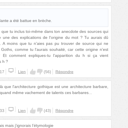
ante a été battue en brèche.
e que tu inclus toi-même dans ton anecdote des sources qui
une des explications de l'origine du mot ? Tu aurais dû
s. A moins que tu n'aies pas pu trouver de source qui ne
Goths, comme tu l'aurais souhaité, car cette origine n'est
? Et comment expliques-tu l'apparition du h si ça vient
s h ?
:17
Lien
(
56
)
Répondre
là que l'architecture gothique est une architecture barbare,
ont quand même vachement de talents ces barbares...
:33
Lien
(
43
)
Répondre
ais mais j'ignorais l’étymologie