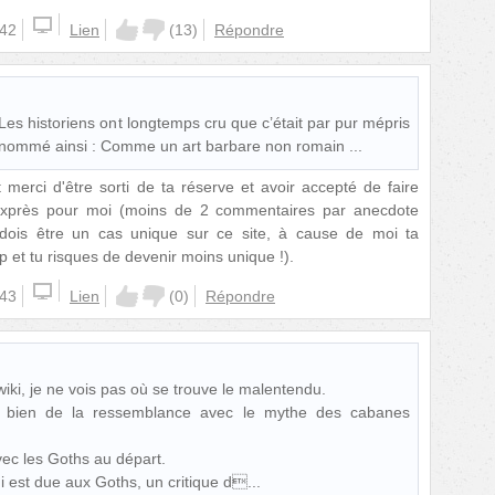
:42
Lien
(
13
)
Répondre
Les historiens ont longtemps cru que c’était par pur mépris
nt nommé ainsi : Comme un art barbare non romain ...
 merci d'être sorti de ta réserve et avoir accepté de faire
xprès pour moi (moins de 2 commentaires par anecdote
dois être un cas unique sur ce site, à cause de moi ta
et tu risques de devenir moins unique !).
:43
Lien
(
0
)
Répondre
wiki, je ne vois pas où se trouve le malentendu.
 bien de la ressemblance avec le mythe des cabanes
vec les Goths au départ.
ui est due aux Goths, un critique d