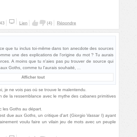
:43
Lien
(
4
)
Répondre
-ce que tu inclus toi-même dans ton anecdote des sources
omme une des explications de l'origine du mot ? Tu aurais
urces. A moins que tu n'aies pas pu trouver de source qui
 aux Goths, comme tu l'aurais souhaité,
Afficher tout
ki, je ne vois pas où se trouve le malentendu.
n de la ressemblance avec le mythe des cabanes primitives
c les Goths au départ.
 est due aux Goths, un critique d'art (Giorgio Vassar I) ayant
ainement voulu faire un vilain jeu de mots avec un peuple