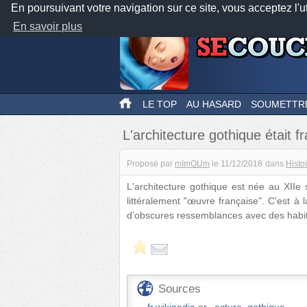
En poursuivant votre navigation sur ce site, vous acceptez l'u
En savoir plus
LE TOP
AU HASARD
SOUMETTR
L'architecture gothique était fr
Proposé par
mImOUm
le
11/12/2018
dans
Histo
L'architecture gothique est née au XIIe 
littéralement "œuvre française". C'est à
d’obscures ressemblances avec des habita
Sources