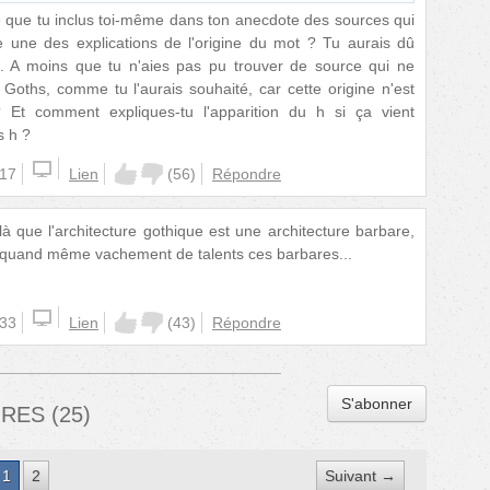
e que tu inclus toi-même dans ton anecdote des sources qui
une des explications de l'origine du mot ? Tu aurais dû
s. A moins que tu n'aies pas pu trouver de source qui ne
Goths, comme tu l'aurais souhaité, car cette origine n'est
? Et comment expliques-tu l'apparition du h si ça vient
s h ?
:17
Lien
(
56
)
Répondre
là que l'architecture gothique est une architecture barbare,
ont quand même vachement de talents ces barbares...
:33
Lien
(
43
)
Répondre
S'abonner
IRES
(
25
)
1
2
Suivant →