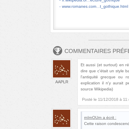
fr.wikipedia.or...ecture_gothique
www.romanes.com...t_gothique.html
COMMENTAIRES PRÉ
Et aussi (et surtout) en 
dire que c'était un style 
l'antiquité grecque ou 
AAPLR
explication il n'y aurait
source Wikipedia)
Posté le
11/12/2018 à 11
mImOUm
a écrit :
Cette raison condescend