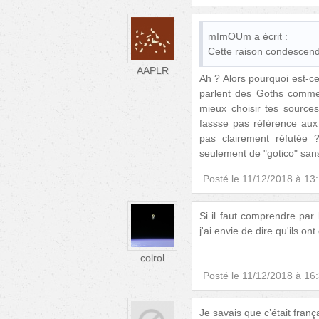
mImOUm
a écrit :
Cette raison condescend
AAPLR
Ah ? Alors pourquoi est-c
parlent des Goths comme 
mieux choisir tes source
fassse pas référence aux 
pas clairement réfutée 
seulement de "gotico" san
Posté le
11/12/2018 à 13
Si il faut comprendre par 
j'ai envie de dire qu'ils 
colrol
Posté le
11/12/2018 à 16
Je savais que c’était franç