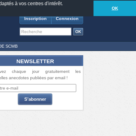
daptés à vos centres d'intérêt.
18877
anecdotes
-
291
lecteurs connectés
ds
OK
Inscription
Connexion
DE SCMB
NEWSLETTER
vez chaque jour gratuitement les
lles anecdotes publiées par email !