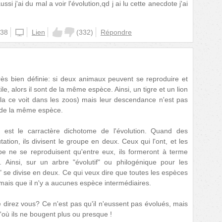
 j'ai du mal a voir l'évolution,qd j ai lu cette anecdote j'ai
:38
unknown
Lien
(
332
)
Répondre
rès bien définie: si deux animaux peuvent se reproduire et
e, alors il sont de la même espèce. Ainsi, un tigre et un lion
la ce voit dans les zoos) mais leur descendance n'est pas
as de la même espèce.
t est le carractère dichotome de l'évolution. Quand des
ation, ils divisent le groupe en deux. Ceux qui l'ont, et les
pe ne se reproduisent qu'entre eux, ils formeront à terme
. Ainsi, sur un arbre "évolutif" ou philogénique pour les
 se divise en deux. Ce qui veux dire que toutes les espèces
 mais que il n'y a aucunes espèce intermédiaires.
me direz vous? Ce n'est pas qu'il n'eussent pas évolués, mais
d'où ils ne bougent plus ou presque !