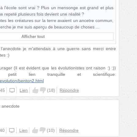
 à l'école sont vrai ? Plus un mensonge est grand et plus
e repeté plusieurs fois devient une réalité ?
outes les créatures sur la terre avaient un ancetre commun,
herche je me suis aperçu de beaucoup de choses
Afficher tout
e l'anecdote je m'attendais à une guerre sans merci entre
tes :)
ager (il est évident que les évolutionistes ont raison :) :))
etit lien tranquille et scientifique:
evolution/benton2.html
:45
unknown
Lien
(
18
)
Répondre
x anecdote
:40
unknown
Lien
(
10
)
Répondre