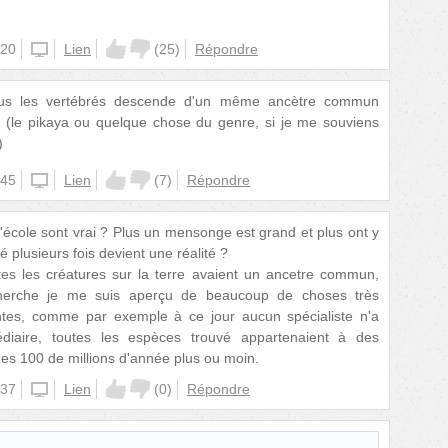
:20
unknown
Lien
(
25
)
Répondre
ous les vertébrés descende d'un même ancètre commun
 (le pikaya ou quelque chose du genre, si je me souviens
)
:45
unknown
Lien
(
7
)
Répondre
l'école sont vrai ? Plus un mensonge est grand et plus ont y
 plusieurs fois devient une réalité ?
utes les créatures sur la terre avaient un ancetre commun,
herche je me suis aperçu de beaucoup de choses très
lantes, comme par exemple à ce jour aucun spécialiste n'a
édiaire, toutes les espèces trouvé appartenaient à des
des 100 de millions d'année plus ou moin.
:37
unknown
Lien
(
0
)
Répondre