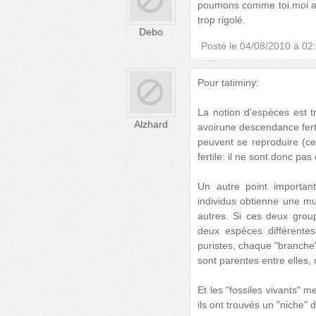
poumons comme toi.moi aussi
trop rigolé.
Debo
Posté le
04/08/2010 à 02
Pour tatiminy:
La notion d'espèces est t
Alzhard
avoirune descendance fertil
peuvent se reproduire (ce
fertile: il ne sont donc p
Un autre point importan
individus obtienne une mut
autres. Si ces deux grou
deux espèces différentes
puristes, chaque "branche"
sont parentes entre elles,
Et les "fossiles vivants" 
ils ont trouvés un "niche" 