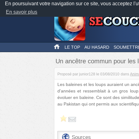
En poursuivant votre navigation sur ce site, vous acceptez l'u
En savoir plus
LE TOP
AU HASARD
SOUMETTR
Un ancêtre commun pour les lo
Proposé par
junior128
le
03/08/2010
dans
Anim
Les baleines et les loups auraient un ancê
d'années et ressemblait à un gros loup. I
évoluer en baleine. Ce sont des similitu
au Pakistan qui ont permis aux scientifiqu
Sources