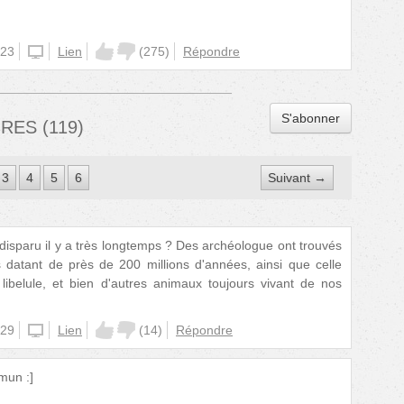
:23
unknown
Lien
(
275
)
Répondre
S'abonner
IRES
(
119
)
3
4
5
6
Suivant →
isparu il y a très longtemps ? Des archéologue ont trouvés
s datant de près de 200 millions d'années, ainsi que celle
ibelule, et bien d'autres animaux toujours vivant de nos
:29
unknown
Lien
(
14
)
Répondre
mun :]