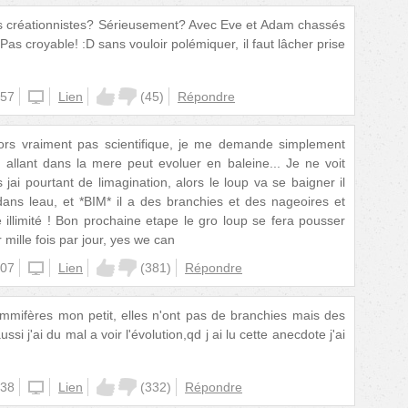
es créationnistes? Sérieusement? Avec Eve et Adam chassés
 Pas croyable! :D sans vouloir polémiquer, il faut lâcher prise
:57
unknown
Lien
(
45
)
Répondre
lors vraiment pas scientifique, je me demande simplement
allant dans la mere peut evoluer en baleine... Je ne voit
jai pourtant de limagination, alors le loup va se baigner il
ans leau, et *BIM* il a des branchies et des nageoires et
 illimité ! Bon prochaine etape le gro loup se fera pousser
 mille fois par jour, yes we can
:07
unknown
Lien
(
381
)
Répondre
mmifères mon petit, elles n'ont pas de branchies mais des
 j'ai du mal a voir l'évolution,qd j ai lu cette anecdote j'ai
:38
unknown
Lien
(
332
)
Répondre