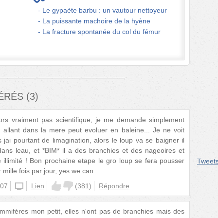
Le gypaète barbu : un vautour nettoyeur
La puissante machoire de la hyène
La fracture spontanée du col du fémur
FÉRÉS
(
3
)
lors vraiment pas scientifique, je me demande simplement
allant dans la mere peut evoluer en baleine... Je ne voit
jai pourtant de limagination, alors le loup va se baigner il
ans leau, et *BIM* il a des branchies et des nageoires et
 illimité ! Bon prochaine etape le gro loup se fera pousser
Tweet
 mille fois par jour, yes we can
:07
unknown
Lien
(
381
)
Répondre
mmifères mon petit, elles n'ont pas de branchies mais des