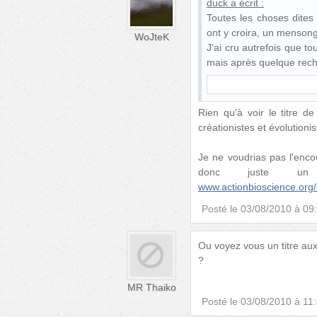
duck
a écrit :
Toutes les choses dites
ont y croira, un mensong
WoJteK
J'ai cru autrefois que t
mais après quelque rec
Rien qu'à voir le titre d
créationistes et évolutionis
Je ne voudrias pas l'encour
donc juste un p
www.actionbioscience.org/
Posté le
03/08/2010 à 09
Ou voyez vous un titre au
?
MR Thaiko
Posté le
03/08/2010 à 11