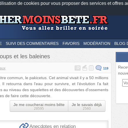
tilisation de cookies pour vous proposer des services et offres a
Nos applications mobiles
Newsletter
Facebook
Twitter
Fee
E
SUIVI DES COMMENTAIRES
FAVORIS
MODÉRATION
BLOG 
ups et les baleines
Rece
aux
119
nouve
tre commun, le pakicetus. Cet animal vivait il y a 50 millions
l retourna dans l'eau pour survivre, et l'évolution l'a fait
des au niveau des squelettes et des découvertes d'ossements
es de faire cette découverte.
Je me coucherai moins bête
Je le savais déjà
28595
2560
Anecdotes en relation