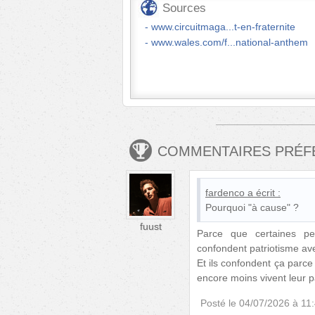
Sources
www.circuitmaga...t-en-fraternite
www.wales.com/f...national-anthem
COMMENTAIRES PRÉ
fardenco
a écrit :
Pourquoi "à cause" ?
fuust
Parce que certaines pe
confondent patriotisme ave
Et ils confondent ça parce
encore moins vivent leur pa
Posté le
04/07/2026 à 11