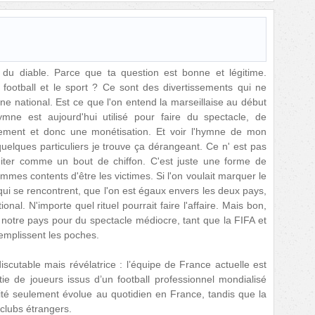
t du diable. Parce que ta question est bonne et légitime.
football et le sport ? Ce sont des divertissements qui ne
mne national. Est ce que l'on entend la marseillaise au début
ymne est aujourd'hui utilisé pour faire du spectacle, de
ènement et donc une monétisation. Et voir l'hymne de mon
 quelques particuliers je trouve ça dérangeant. Ce n' est pas
iter comme un bout de chiffon. C'est juste une forme de
mes contents d'être les victimes. Si l'on voulait marquer le
qui se rencontrent, que l'on est égaux envers les deux pays,
nal. N'importe quel rituel pourrait faire l'affaire. Mais bon,
 notre pays pour du spectacle médiocre, tant que la FIFA et
remplissent les poches.
scutable mais révélatrice : l’équipe de France actuelle est
e de joueurs issus d’un football professionnel mondialisé
té seulement évolue au quotidien en France, tandis que la
 clubs étrangers.