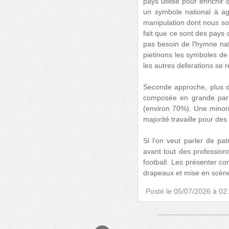
pays utilisé pour enrichir
un symbole national à ag
manipulation dont nous som
fait que ce sont des pays 
pas besoin de l'hymne natio
pietinons les symboles de
les autres deferations se 
Seconde approche, plus di
composée en grande parti
(environ 70%). Une minori
majorité travaille pour des
Si l’on veut parler de pat
avant tout des profession
football. Les présenter c
drapeaux et mise en scène
Posté le
05/07/2026 à 02