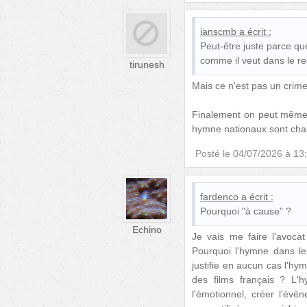
ianscmb
a écrit :
Peut-être juste parce que
comme il veut dans le re
tirunesh
Mais ce n'est pas un crime 
Finalement on peut même 
hymne nationaux sont cha
Posté le
04/07/2026 à 13
fardenco
a écrit :
Pourquoi "à cause" ?
Echino
Je vais me faire l'avoca
Pourquoi l'hymne dans le 
justifie en aucun cas l'hy
des films français ? L'h
l'émotionnel, créer l'év