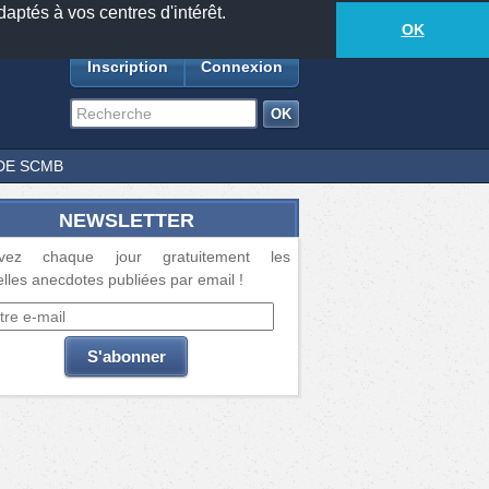
daptés à vos centres d'intérêt.
18885
anecdotes
-
493
lecteurs connectés
ds
OK
Inscription
Connexion
DE SCMB
NEWSLETTER
vez chaque jour gratuitement les
lles anecdotes publiées par email !