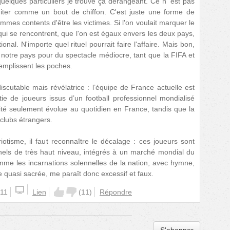
 quelques particuliers je trouve ça dérangeant. Ce n' est pas
iter comme un bout de chiffon. C'est juste une forme de
mes contents d'être les victimes. Si l'on voulait marquer le
qui se rencontrent, que l'on est égaux envers les deux pays,
nal. N'importe quel rituel pourrait faire l'affaire. Mais bon,
 notre pays pour du spectacle médiocre, tant que la FIFA et
remplissent les poches.
scutable mais révélatrice : l’équipe de France actuelle est
e de joueurs issus d’un football professionnel mondialisé
té seulement évolue au quotidien en France, tandis que la
 clubs étrangers.
riotisme, il faut reconnaître le décalage : ces joueurs sont
nels de très haut niveau, intégrés à un marché mondial du
omme les incarnations solennelles de la nation, avec hymne,
 quasi sacrée, me paraît donc excessif et faux.
:11
Lien
(
11
)
Répondre