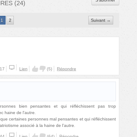
S'abonner
IRES
(
24
)
1
2
Suivant →
:17
Lien
(
5
)
Répondre
rsonnes bien pensantes et qui réfléchissent pas trop
c haine de l'autre.
 que certaines personnes mal pensantes et qui réfléchissent
triotisme associé à la haine de l'autre.
:44
Lien
(
64
)
Répondre