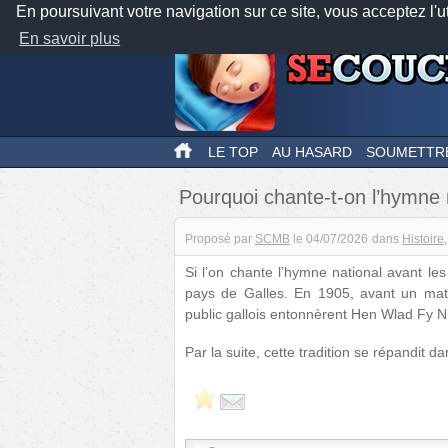
En poursuivant votre navigation sur ce site, vous acceptez l'u
En savoir plus
LE TOP
AU HASARD
SOUMETTR
Pourquoi chante-t-on l’hymne 
Proposé par
SCMB
le
04/07/2026
dans
Histoire
Si l’on chante l’hymne national avant le
pays de Galles. En 1905, avant un matc
public gallois entonnèrent Hen Wlad Fy 
Par la suite, cette tradition se répandit d