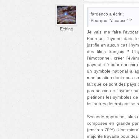
fardenco
a écrit :
Pourquoi "à cause" ?
Echino
Je vais me faire l'avoca
Pourquoi l'hymne dans le 
justifie en aucun cas l'hy
des films français ? L'h
l'émotionnel, créer l'év
pays utilisé pour enrichir
un symbole national à ag
manipulation dont nous som
fait que ce sont des pays 
pas besoin de l'hymne natio
pietinons les symboles de
les autres deferations se 
Seconde approche, plus di
composée en grande parti
(environ 70%). Une minori
majorité travaille pour des