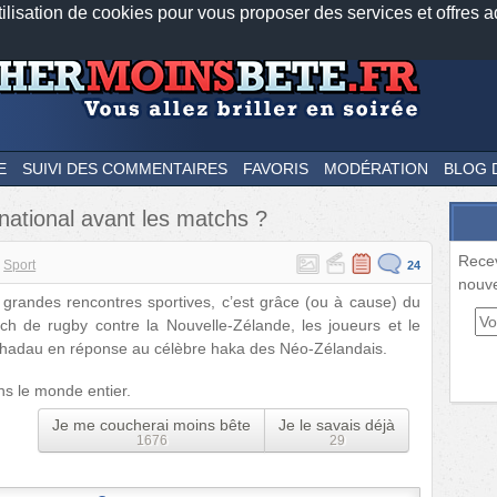
tilisation de cookies pour vous proposer des services et offres a
Nos applications mobiles
Newsletter
Facebook
Twitter
Fee
E
SUIVI DES COMMENTAIRES
FAVORIS
MODÉRATION
BLOG 
national avant les matchs ?
Rece
Sport
24
nouve
s grandes rencontres sportives, c’est grâce (ou à cause) du
h de rugby contre la Nouvelle-Zélande, les joueurs et le
Nhadau en réponse au célèbre haka des Néo-Zélandais.
ans le monde entier.
Je me coucherai moins bête
Je le savais déjà
1676
29