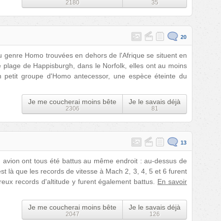
2180
35
20
 genre Homo trouvées en dehors de l'Afrique se situent en
 plage de Happisburgh, dans le Norfolk, elles ont au moins
n petit groupe d'Homo antecessor, une espèce éteinte du
Je me coucherai moins bête
Je le savais déjà
2306
81
13
 avion ont tous été battus au même endroit : au-dessus de
st là que les records de vitesse à Mach 2, 3, 4, 5 et 6 furent
ux records d'altitude y furent également battus.
En savoir
Je me coucherai moins bête
Je le savais déjà
2047
126