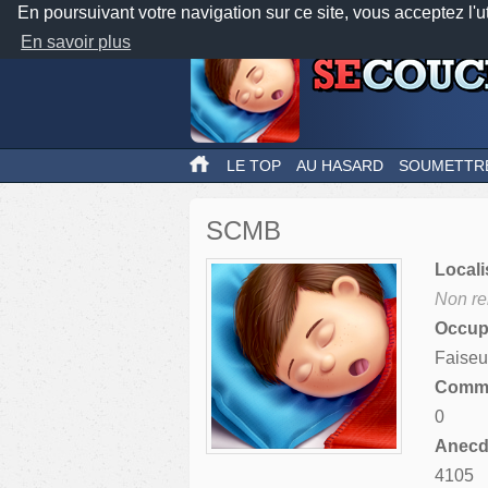
En poursuivant votre navigation sur ce site, vous acceptez l'u
En savoir plus
LE TOP
AU HASARD
SOUMETTR
SCMB
Locali
Non re
Occupa
Faiseu
Comme
0
Anecdo
4105