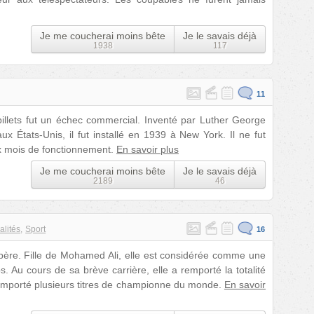
Je me coucherai moins bête
Je le savais déjà
1938
117
11
billets fut un échec commercial. Inventé par Luther George
x États-Unis, il fut installé en 1939 à New York. Il ne fut
six mois de fonctionnement.
En savoir plus
Je me coucherai moins bête
Je le savais déjà
2189
46
alités
Sport
16
 père. Fille de Mohamed Ali, elle est considérée comme une
. Au cours de sa brève carrière, elle a remporté la totalité
emporté plusieurs titres de championne du monde.
En savoir