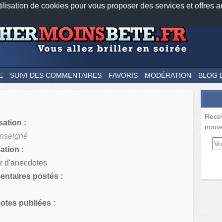
tilisation de cookies pour vous proposer des services et offres a
Nos applications mobiles
Newsletter
Facebook
Twitter
Fee
E
SUIVI DES COMMENTAIRES
FAVORIS
MODÉRATION
BLOG 
Rece
sation :
nouve
nseigné
tion :
r d'anecdotes
ntaires postés :
tes publiées :