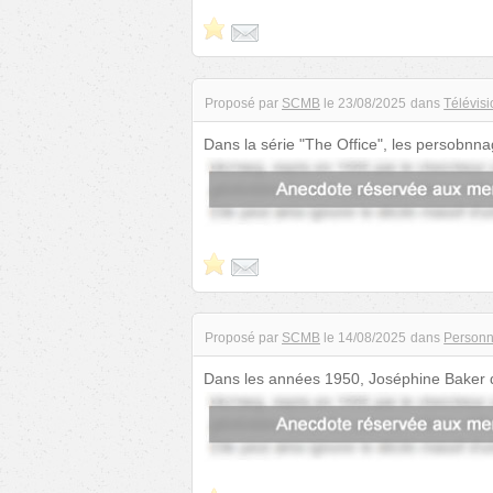
Proposé par
SCMB
le
23/08/2025
dans
Télévisi
Dans la série "The Office", les persobnn
Ceci est dû au fait qu...
Proposé par
SCMB
le
14/08/2025
dans
Personn
Dans les années 1950, Joséphine Baker déc
conformément à son idé...