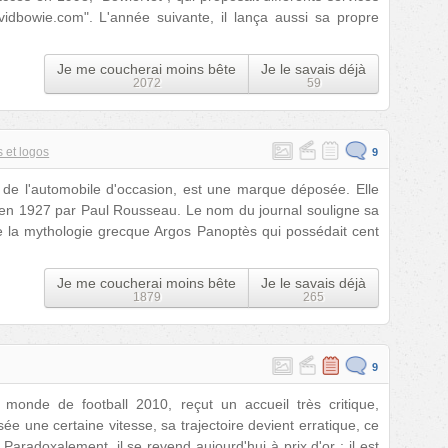
dbowie.com". L'année suivante, il lança aussi sa propre
Je me coucherai moins bête
Je le savais déjà
2072
59
 et logos
9
é de l'automobile d'occasion, est une marque déposée. Elle
 en 1927 par Paul Rousseau. Le nom du journal souligne sa
de la mythologie grecque Argos Panoptès qui possédait cent
Je me coucherai moins bête
Je le savais déjà
1879
265
9
monde de football 2010, reçut un accueil très critique,
e une certaine vitesse, sa trajectoire devient erratique, ce
 Paradoxalement, il se revend aujourd'hui à prix d'or : il est