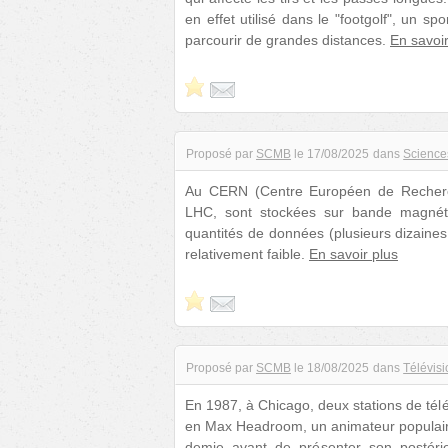
en effet utilisé dans le "footgolf", un spo
parcourir de grandes distances.
En savoir
Proposé par
SCMB
le
17/08/2025
dans
Science
Au CERN (Centre Européen de Recherch
LHC, sont stockées sur bande magnéti
quantités de données (plusieurs dizaine
relativement faible.
En savoir plus
Proposé par
SCMB
le
18/08/2025
dans
Télévisi
En 1987, à Chicago, deux stations de tél
en Max Headroom, un animateur populaire 
demie avant de présenter son postérie