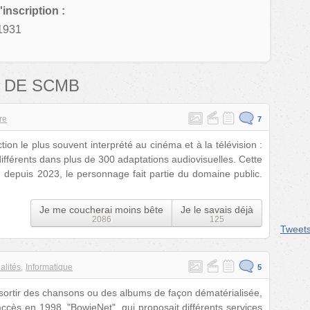
'inscription :
1931
 DE SCMB
ure
7
ion le plus souvent interprété au cinéma et à la télévision :
 différents dans plus de 300 adaptations audiovisuelles. Cette
: depuis 2023, le personnage fait partie du domaine public.
Je me coucherai moins bête
Je le savais déjà
2086
125
Tweet
alités
Informatique
5
à sortir des chansons ou des albums de façon dématérialisée,
ccès en 1998, "BowieNet", qui proposait différents services