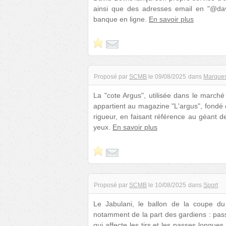
ainsi que des adresses email en "@davi
banque en ligne.
En savoir plus
Proposé par
SCMB
le
09/08/2025
dans
Marques
La "cote Argus", utilisée dans le march
appartient au magazine "L'argus", fondé
rigueur, en faisant référence au géant 
yeux.
En savoir plus
Proposé par
SCMB
le
10/08/2025
dans
Sport
Le Jabulani, le ballon de la coupe du 
notamment de la part des gardiens : passé
qui affecte les tirs et les passes longues.