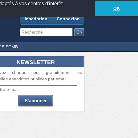
daptés à vos centres d'intérêt.
18885
anecdotes
-
643
lecteurs connectés
ds
OK
Inscription
Connexion
DE SCMB
NEWSLETTER
vez chaque jour gratuitement les
lles anecdotes publiées par email !