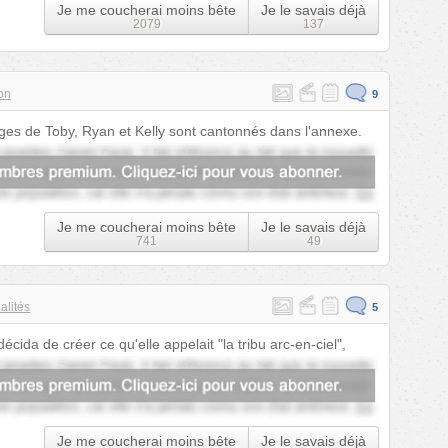
Je me coucherai moins bête
Je le savais déjà
2079
137
on
9
ages de Toby, Ryan et Kelly sont cantonnés dans l'annexe.
Je me coucherai moins bête
Je le savais déjà
741
49
alités
5
ida de créer ce qu'elle appelait "la tribu arc-en-ciel",
Je me coucherai moins bête
Je le savais déjà