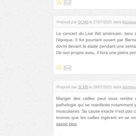
Proposé par
SCMB
le
27/07/2025
dans
Musiqu
Le concert du Live Aid américain, tenu e
l'époque. Il fut pourtant ouvert par Ber
dormi devant le stade pendant une semain
De son propre aveu, il livra une piètre p
Proposé par
SCMB
le
28/07/2025
dans
Animau
Manger des cailles peut vous rendre m
pathologie qui se manifeste notamment p
musculaires. Sa cause exacte n'est pas c
toxines que les cailles ingèrent en se 
savoir plus