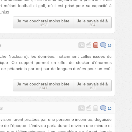
rt mêlant football et golf, où il est prisé pour sa capacité à
 plus
Je me coucherai moins bête
Je le savais déjà
1898
204
s
16
e Nucléaire), les données, notamment celles issues du
que. Ce support permet en effet de stocker d'énormes
s de pétaoctets par an) sur de longues durées pour un coût
Je me coucherai moins bête
Je le savais déjà
2147
193
on
10
évision furent piratées par une personne inconnue, déguisée
de l'époque. L'individu parla durant environ une minute et
ur aux téléspectateurs. Les coupables ne furent jamais