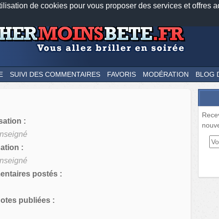
tilisation de cookies pour vous proposer des services et offres a
Nos applications mobiles
Newsletter
Facebook
Twitter
Fee
E
SUIVI DES COMMENTAIRES
FAVORIS
MODÉRATION
BLOG 
Rece
sation :
nouve
nseigné
tion :
nseigné
ntaires postés :
tes publiées :