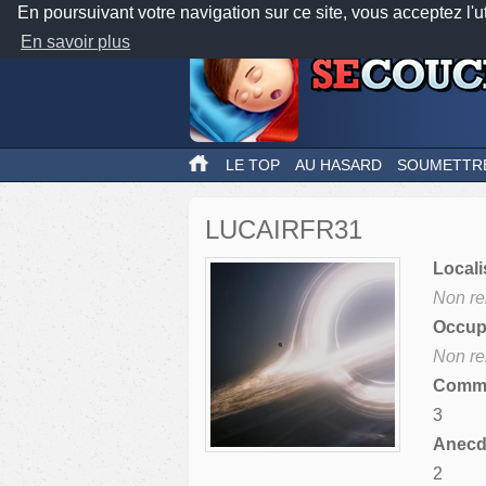
En poursuivant votre navigation sur ce site, vous acceptez l'u
En savoir plus
LE TOP
AU HASARD
SOUMETTR
LUCAIRFR31
Locali
Non re
Occupa
Non re
Comme
3
Anecdo
2