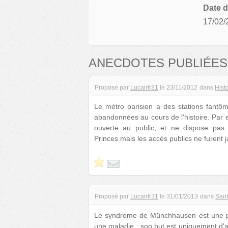
Date d
17/02/
ANECDOTES PUBLIÉES
Proposé par
Lucairfr31
le
23/11/2012
dans
Hist
Le métro parisien a des stations fantôm
abandonnées au cours de l'histoire. Par ex
ouverte au public, et ne dispose pas 
Princes mais les accès publics ne furent 
Proposé par
Lucairfr31
le
31/01/2013
dans
San
Le syndrome de Münchhausen est une pat
une maladie : son but est uniquement d'atti