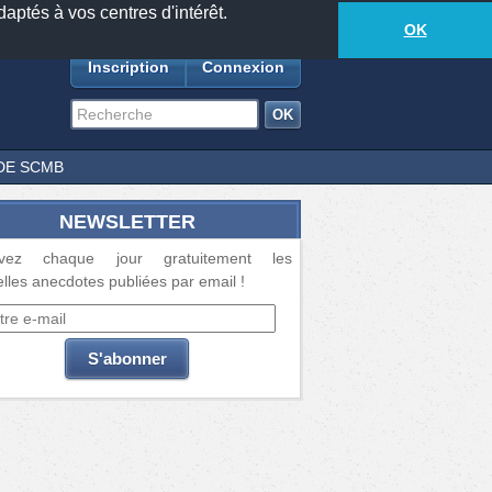
daptés à vos centres d'intérêt.
18877
anecdotes
-
359
lecteurs connectés
ds
OK
Inscription
Connexion
DE SCMB
NEWSLETTER
vez chaque jour gratuitement les
lles anecdotes publiées par email !