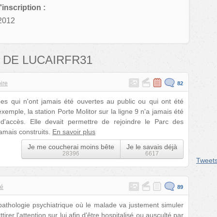
'inscription :
2012
 DE LUCAIRFR31
oire
82
es qui n'ont jamais été ouvertes au public ou qui ont été
emple, la station Porte Molitor sur la ligne 9 n'a jamais été
d'accès. Elle devait permettre de rejoindre le Parc des
jamais construits.
En savoir plus
Je me coucherai moins bête
Je le savais déjà
28396
6617
Tweet
té
89
hologie psychiatrique où le malade va justement simuler
rer l'attention sur lui afin d'être hospitalisé ou ausculté par