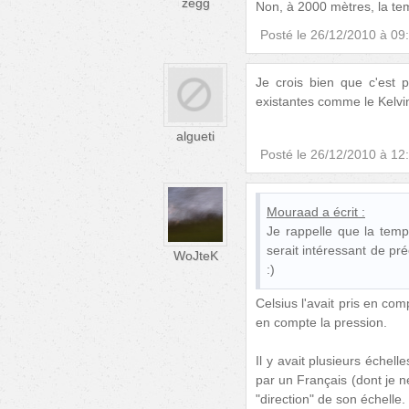
zegg
Non, à 2000 mètres, la tem
Posté le
26/12/2010 à 09
Je crois bien que c'est 
existantes comme le Kelvin
algueti
Posté le
26/12/2010 à 12
Mouraad
a écrit :
Je rappelle que la tempé
serait intéressant de pré
WoJteK
:)
Celsius l'avait pris en com
en compte la pression.
Il y avait plusieurs échell
par un Français (dont je n
"direction" de son échelle.