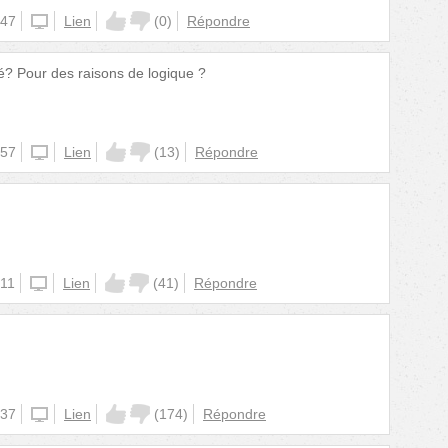
:47
unknown
Lien
(
0
)
Répondre
é? Pour des raisons de logique ?
:57
unknown
Lien
(
13
)
Répondre
:11
unknown
Lien
(
41
)
Répondre
:37
unknown
Lien
(
174
)
Répondre