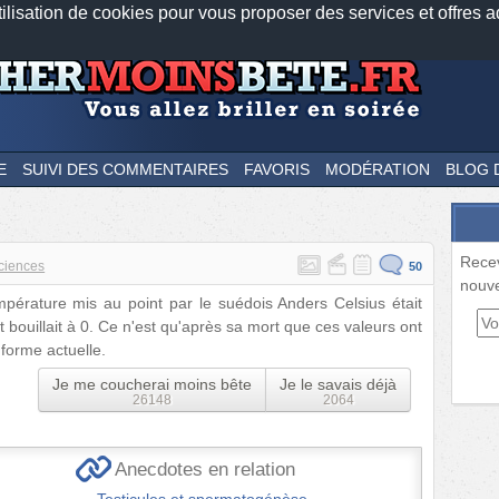
tilisation de cookies pour vous proposer des services et offres a
Nos applications mobiles
Newsletter
Facebook
Twitter
Fee
E
SUIVI DES COMMENTAIRES
FAVORIS
MODÉRATION
BLOG 
Rece
ciences
50
nouve
pérature mis au point par le suédois Anders Celsius était
 et bouillait à 0. Ce n'est qu'après sa mort que ces valeurs ont
 forme actuelle.
Je me coucherai moins bête
Je le savais déjà
26148
2064
Anecdotes en relation