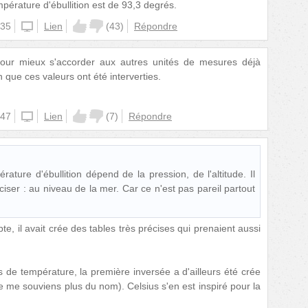
pérature d'ébullition est de 93,3 degrés.
:35
unknown
Lien
(
43
)
Répondre
pour mieux s'accorder aux autres unités de mesures déjà
 que ces valeurs ont été interverties.
:47
unknown
Lien
(
7
)
Répondre
rature d'ébullition dépend de la pression, de l'altitude. Il
ciser : au niveau de la mer. Car ce n'est pas pareil partout
pte, il avait crée des tables très précises qui prenaient aussi
es de température, la première inversée a d'ailleurs été crée
e me souviens plus du nom). Celsius s'en est inspiré pour la