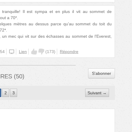
tranquille! Il est sympa et en plus il vit au sommet de
out a 70*.
quelques mètres au dessus parce qu'au sommet du toit du
72*.
, un mec qui vit sur des échasses au sommet de l'Everest,
:54
unknown
Lien
(
173
)
Répondre
S'abonner
IRES
(
50
)
2
3
Suivant →