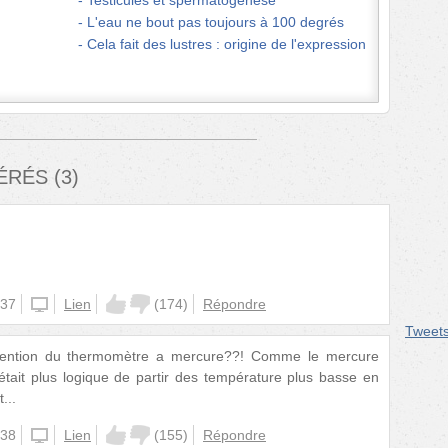
Testicules et spermatogénèse
L'eau ne bout pas toujours à 100 degrés
Cela fait des lustres : origine de l'expression
FÉRÉS
(
3
)
:37
unknown
Lien
(
174
)
Répondre
Tweet
invention du thermomètre a mercure??! Comme le mercure
 était plus logique de partir des température plus basse en
...
:38
unknown
Lien
(
155
)
Répondre