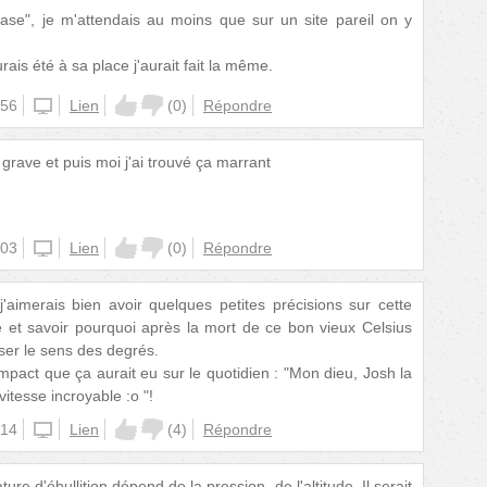
base", je m'attendais au moins que sur un site pareil on y
urais été à sa place j'aurait fait la même.
:56
unknown
Lien
(
0
)
Répondre
 grave et puis moi j'ai trouvé ça marrant
:03
unknown
Lien
(
0
)
Répondre
j'aimerais bien avoir quelques petites précisions sur cette
e et savoir pourquoi après la mort de ce bon vieux Celsius
ser le sens des degrés.
impact que ça aurait eu sur le quotidien : "Mon dieu, Josh la
itesse incroyable :o "!
:14
unknown
Lien
(
4
)
Répondre
ure d'ébullition dépend de la pression, de l'altitude. Il serait