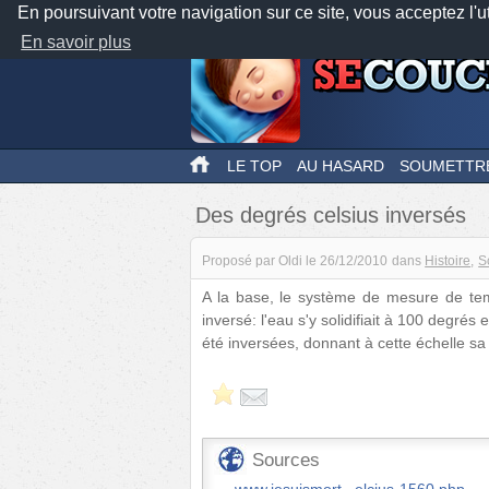
En poursuivant votre navigation sur ce site, vous acceptez l'u
En savoir plus
LE TOP
AU HASARD
SOUMETTR
Des degrés celsius inversés
Proposé par
Oldi
le
26/12/2010
dans
Histoire
S
A la base, le système de mesure de tem
inversé: l'eau s'y solidifiait à 100 degrés
été inversées, donnant à cette échelle sa
Sources