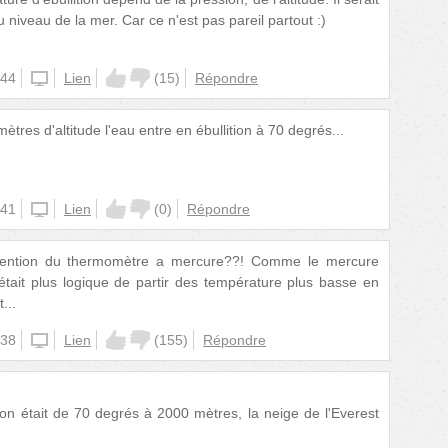
u niveau de la mer. Car ce n'est pas pareil partout :)
:44
unknown
Lien
(
15
)
Répondre
tres d'altitude l'eau entre en ébullition à 70 degrés...
:41
unknown
Lien
(
0
)
Répondre
invention du thermomètre a mercure??! Comme le mercure
 était plus logique de partir des température plus basse en
...
:38
unknown
Lien
(
155
)
Répondre
tion était de 70 degrés à 2000 mètres, la neige de l'Everest