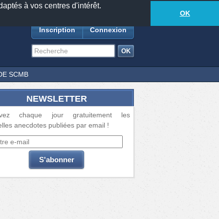
daptés à vos centres d'intérêt.
18881
anecdotes
-
511
lecteurs connectés
ds
OK
Inscription
Connexion
DE SCMB
NEWSLETTER
vez chaque jour gratuitement les
lles anecdotes publiées par email !