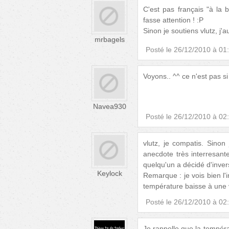
C'est pas français "à la 
fasse attention ! :P
Sinon je soutiens vlutz, j'a
mrbagels
Posté le
26/12/2010 à 01
Voyons.. ^^ ce n'est pas si
Navea930
Posté le
26/12/2010 à 02
vlutz, je compatis. Sinon 
anecdote très interresant
quelqu'un a décidé d'inver
Keylock
Remarque : je vois bien l'
température baisse à une v
Posté le
26/12/2010 à 02
Je rappelle que la températ