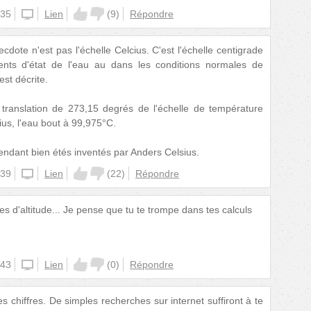
:35
unknown
Lien
(
9
)
Répondre
ecdote n'est pas l'échelle Celcius. C'est l'échelle centigrade
nts d'état de l'eau au dans les conditions normales de
est décrite.
 translation de 273,15 degrés de l'échelle de température
ius, l'eau bout à 99,975°C.
endant bien étés inventés par Anders Celsius.
:39
unknown
Lien
(
22
)
Répondre
es d'altitude... Je pense que tu te trompe dans tes calculs
:43
unknown
Lien
(
0
)
Répondre
s chiffres. De simples recherches sur internet suffiront à te