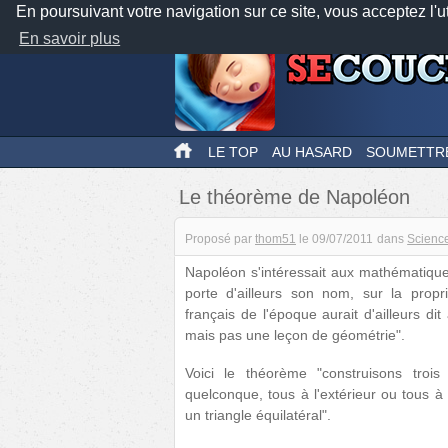
En poursuivant votre navigation sur ce site, vous acceptez l'u
En savoir plus
LE TOP
AU HASARD
SOUMETTR
Le théorème de Napoléon
Proposé par
thom51
le
09/07/2011
dans
Scienc
Napoléon s'intéressait aux mathématiqu
porte d'ailleurs son nom, sur la propr
français de l'époque aurait d'ailleurs d
mais pas une leçon de géométrie".
Voici le théorème "construisons trois 
quelconque, tous à l'extérieur ou tous à
un triangle équilatéral".