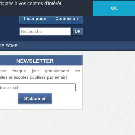
daptés à vos centres d'intérêt.
18877
anecdotes
-
638
lecteurs connectés
ds
OK
Inscription
Connexion
DE SCMB
NEWSLETTER
vez chaque jour gratuitement les
lles anecdotes publiées par email !