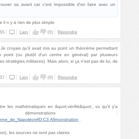
rouver sa avant car c'est impossible d'en faire avec un
e il n y à rien de plus simple
:55
unknown
Lien
(
0
)
Répondre
 Je croyais qu'il avait mis au point un théorème permettant
n point (ou plutôt d'un centre en général) par plusieurs
s stratégies militaires). Mais alors, si ça n'est pas de lui, de
:37
unknown
Lien
(
0
)
Répondre
re les mathématiques en &quot;vérifié&quot;, vu qu'il y'a
s démonstrations :
éorème_de_Napoléon#D.C3.A9monstration
.
on), les sources ne sont pas claires.