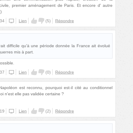
ivile, premier aménagement de Paris. Et encore d' autre
)
:34
unknown
Lien
(
5
)
Répondre
rait difficile qu'à une période donnée la France ait évolué
uerres mis à part.
ossible.
:37
unknown
Lien
(
0
)
Répondre
apoléon est reconnu, pourquoi est-il cité au conditionnel
i n'est elle pas validée certaine ?
:19
unknown
Lien
(
2
)
Répondre