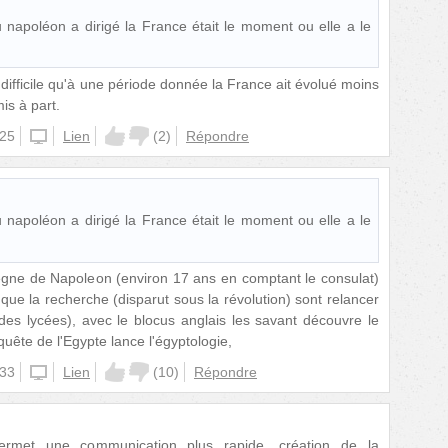
u napoléon a dirigé la France était le moment ou elle a le
t difficile qu'à une période donnée la France ait évolué moins
is à part.
:25
unknown
Lien
(
2
)
Répondre
u napoléon a dirigé la France était le moment ou elle a le
règne de Napoleon (environ 17 ans en comptant le consulat)
 que la recherche (disparut sous la révolution) sont relancer
 des lycées), avec le blocus anglais les savant découvre le
quête de l'Egypte lance l'égyptologie,
:33
unknown
Lien
(
10
)
Répondre
ermet une communication plus rapide, création de la