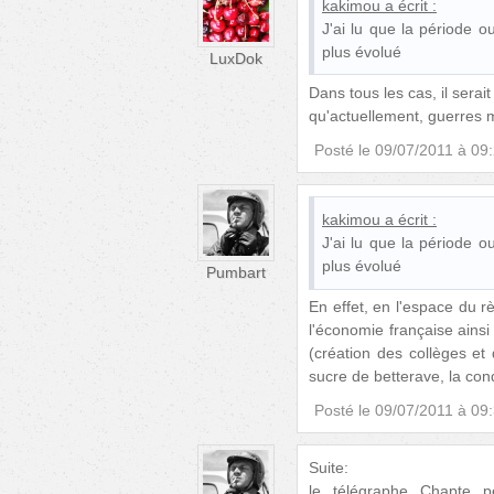
kakimou
a écrit :
J'ai lu que la période o
plus évolué
LuxDok
Dans tous les cas, il serai
qu'actuellement, guerres m
Posté le
09/07/2011 à 09
kakimou
a écrit :
J'ai lu que la période o
plus évolué
Pumbart
En effet, en l'espace du 
l'économie française ainsi
(création des collèges et
sucre de betterave, la con
Posté le
09/07/2011 à 09
Suite:
le télégraphe Chapte p