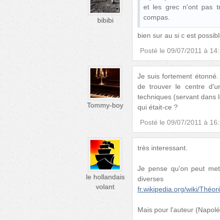
et les grec n'ont pas t
compas.
bibibi
bien sur au si c est possibl
Posté le
09/07/2011 à 14
Je suis fortement étonné.
de trouver le centre d'u
techniques (servant dans le
Tommy-boy
qui était-ce ?
Posté le
09/07/2011 à 16
très interessant.
Je pense qu'on peut mett
le hollandais
diverse
volant
fr.wikipedia.org/wiki/Th
Mais pour l'auteur (Napolé