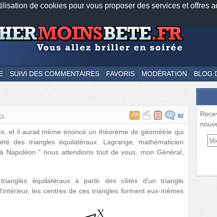
tilisation de cookies pour vous proposer des services et offres a
Nos applications mobiles
Newsletter
Facebook
Twitter
Fee
E
SUIVI DES COMMENTAIRES
FAVORIS
MODÉRATION
BLOG 
Rece
es
82
nouve
es, et il aurait même énoncé un théorème de géométrie qui
iété des triangles équilatéraux. Lagrange, mathématicien
it à Napoléon " nous attendions tout de vous, mon Général,
triangles équilatéraux à partir des côtés d'un triangle
 l'intérieur, les centres de ces triangles forment eux-mêmes