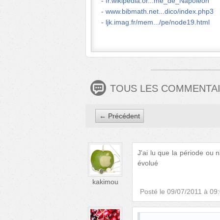
fr.wikipedia.or...me_de_Napoléon
www.bibmath.net...dico/index.php3
ljk.imag.fr/mem.../pe/node19.html
TOUS LES COMMENTA
← Précédent
J'ai lu que la période ou 
évolué
kakimou
Posté le
09/07/2011 à 09