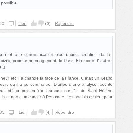
 possible.
:30
unknown
Lien
(
0
)
Répondre
permet une communication plus rapide, création de la
civile, premier aménagement de Paris. Et encore d' autre
 ;)
neur etc il a changé la face de la France. C'était un Grand
rreurs qu'il a pu commettre. D'ailleurs une analyse récente
it été empoisonné à l arsenic sur l'île de Saint Hélène
is et non d'un cancer à l'estomac. Les anglais avaient peur
:33
unknown
Lien
(
4
)
Répondre