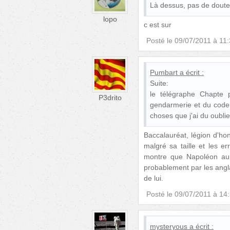
Là dessus, pas de doute
lopo
c est sur
Posté le
09/07/2011 à 11
Pumbart
a écrit :
Suite:
le télégraphe Chapte 
P3drito
gendarmerie et du code 
choses que j'ai du oublier
Baccalauréat, légion d'hon
malgré sa taille et les e
montre que Napoléon aura
probablement par les angla
de lui.
Posté le
09/07/2011 à 14
mysteryous
a écrit :