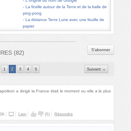
L'origine du nom de Google
La ficelle autour de la Terre et de la balle de
ping-pong
La distance Terre Lune avec une feuille de
papier
S'abonner
IRES
(
82
)
1
2
3
4
5
Suivant →
napoléon a dirigé la France était le moment ou elle a le plus
:06
unknown
Lien
(
5
)
Répondre