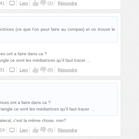
:41
unknown
Lien
(
1
)
Répondre
sectrices (ce que l'on peut faire au compas) et on trouve le
ces ont a faire dans ca ?
angle ce sont les médiatrices qu'il faut tracer ...
:31
unknown
Lien
(
0
)
Répondre
rices ont a faire dans ca ?
riangle ce sont les médiatrices qu'il faut tracer ...
ilateral, c'est la même chose, non?
:19
unknown
Lien
(
5
)
Répondre