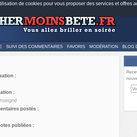
tilisation de cookies pour vous proposer des services et offres a
Nos applications mobiles
Newsletter
Facebook
Twitter
Fee
E
SUIVI DES COMMENTAIRES
FAVORIS
MODÉRATION
BLOG 
Rece
sation :
nouve
tion :
nseigné
ntaires postés :
tes publiées :