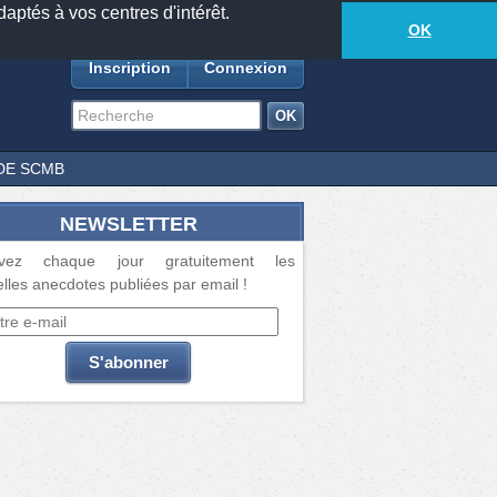
daptés à vos centres d'intérêt.
18877
anecdotes
-
662
lecteurs connectés
ds
OK
Inscription
Connexion
DE SCMB
NEWSLETTER
vez chaque jour gratuitement les
lles anecdotes publiées par email !