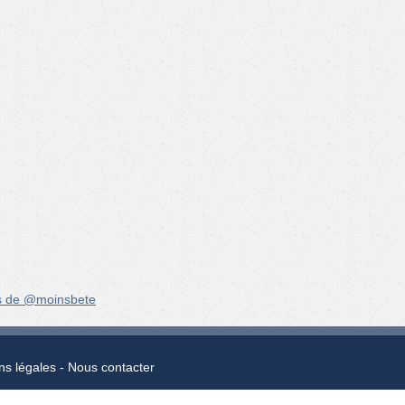
s de @moinsbete
ns légales
Nous contacter