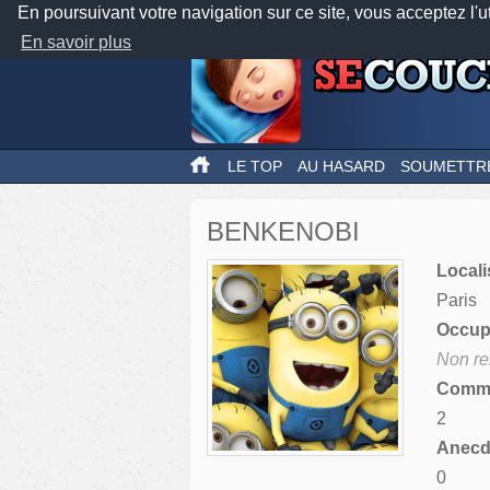
En poursuivant votre navigation sur ce site, vous acceptez l'u
En savoir plus
LE TOP
AU HASARD
SOUMETTR
BENKENOBI
Locali
Paris
Occupa
Non re
Comme
2
Anecdo
0