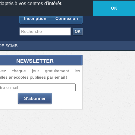
daptés à vos centres d'intérêt.
18885
anecdotes
-
326
lecteurs connectés
ds
OK
Inscription
Connexion
DE SCMB
NEWSLETTER
vez chaque jour gratuitement les
lles anecdotes publiées par email !