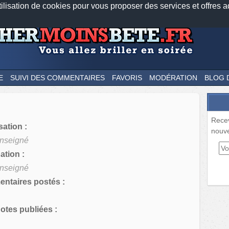
tilisation de cookies pour vous proposer des services et offres a
Nos applications mobiles
Newsletter
Facebook
Twitter
Fee
E
SUIVI DES COMMENTAIRES
FAVORIS
MODÉRATION
BLOG 
Rece
sation :
nouve
nseigné
tion :
nseigné
ntaires postés :
tes publiées :