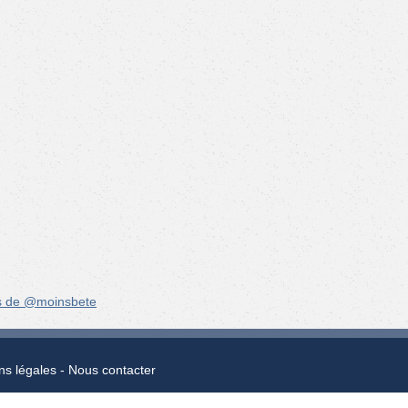
s de @moinsbete
ns légales
Nous contacter