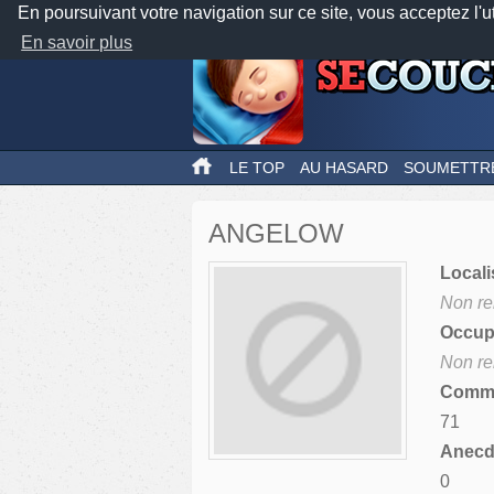
En poursuivant votre navigation sur ce site, vous acceptez l'u
En savoir plus
LE TOP
AU HASARD
SOUMETTR
ANGELOW
Locali
Non re
Occupa
Non re
Comme
71
Anecdo
0