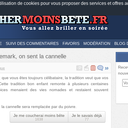
tilisation de cookies pour vous proposer des services et offres a
Nos applications mobiles
Newsletter
Facebook
Twitter
Fee
E
SUIVI DES COMMENTAIRES
FAVORIS
MODÉRATION
BLOG 
emark, on sent la cannelle
Rece
ique
10
nouve
que vous êtes toujours célibataire, la tradition veut que vos
ette tradition bon enfant remonte à plusieurs centaines
pices menaient des vies nomades et restaient souvent
, la cannelle sera remplacée par du poivre.
Je me coucherai moins bête
Je le savais déjà
1638
77