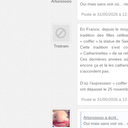
Arturooooo
Oui mais sans voir où... ri
Posté le
31/05/2026 à 12
En France, depuis le moye
tradition des filles cél
« coiffer » la statue de Sai
Tristram
Cette tradition s’est 
« Catherinettes » de se re
Ces dernières années où 
encore ça et là les cather
s’accordent pas.
D’où l’expression « coiffer
ont dépassé le 25 novemb
Posté le
31/05/2026 à 13
Arturooooo
a écrit :
Oui mais sans voir où... 