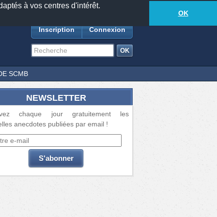
daptés à vos centres d'intérêt.
18881
anecdotes
-
383
lecteurs connectés
ds
OK
Inscription
Connexion
DE SCMB
NEWSLETTER
vez chaque jour gratuitement les
lles anecdotes publiées par email !