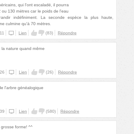
ricains, qui l'ont escaladé, il pourra
ou 130 mètres car le poids de l'eau
andir indéfiniment. La seconde espèce la plus haute,
 ne culmine qu'à 70 mètres.
:11
unknown
Lien
(
83
)
Répondre
e la nature quand même
:26
unknown
Lien
(
26
)
Répondre
de l'arbre généalogique
:39
unknown
Lien
(
580
)
Répondre
 grosse forme! ^^