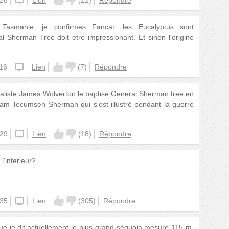
:28
unknown
Lien
(
12
)
Répondre
 Tasmanie, je confirmes Fancat, les Eucalyptus sont
l Sherman Tree doit etre impressionant. Et sinon l'origine
:16
unknown
Lien
(
7
)
Répondre
raliste James Wolverton le baptise General Sherman tree en
iam Tecumseh Sherman qui s'est illustré pendant la guerre
:29
unknown
Lien
(
18
)
Répondre
 l'interieur?
:35
unknown
Lien
(
305
)
Répondre
que je dit,actuellement le plus grand séquoia mesure 115 m.