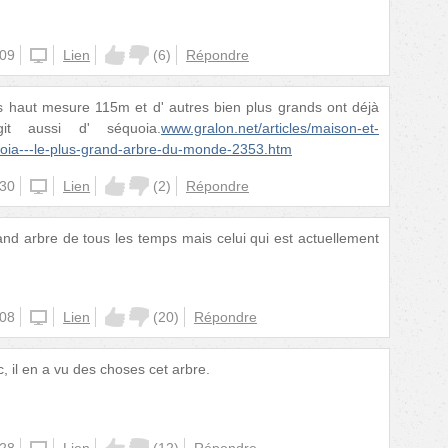
:09
unknown
Lien
(
6
)
Répondre
lus haut mesure 115m et d' autres bien plus grands ont déjà
it aussi d' séquoia.
www.gralon.net/articles/maison-et-
equoia---le-plus-grand-arbre-du-monde-2353.htm
:30
unknown
Lien
(
2
)
Répondre
rand arbre de tous les temps mais celui qui est actuellement
:08
unknown
Lien
(
20
)
Répondre
c, il en a vu des choses cet arbre.