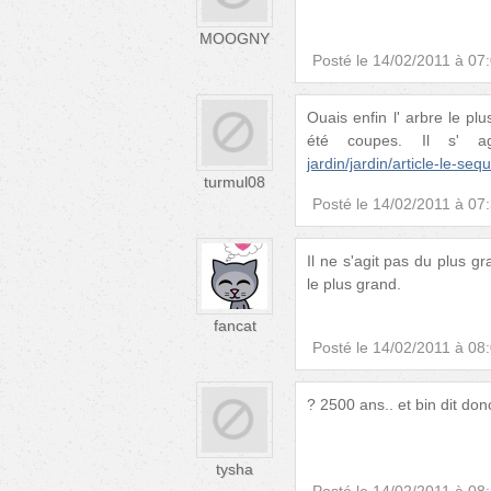
MOOGNY
Posté le
14/02/2011 à 07
Ouais enfin l' arbre le p
été coupes. Il s' ag
jardin/jardin/article-le-s
turmul08
Posté le
14/02/2011 à 07
Il ne s'agit pas du plus g
le plus grand.
fancat
Posté le
14/02/2011 à 08
? 2500 ans.. et bin dit don
tysha