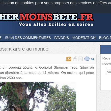
tilisation de cookies pour vous proposer des services et offres a
Nos applications mobiles
Newsletter
Facebook
Twitter
Fee
E
SUIVI DES COMMENTAIRES
FAVORIS
MODÉRATION
BLOG 
posant arbre au monde
Rece
90
nouve
t un séquoia géant, le General Sherman Tree. Situé en
 a un diamètre à sa base de 11 mètres. On estime qu'il pèse
viron 2500 ans.