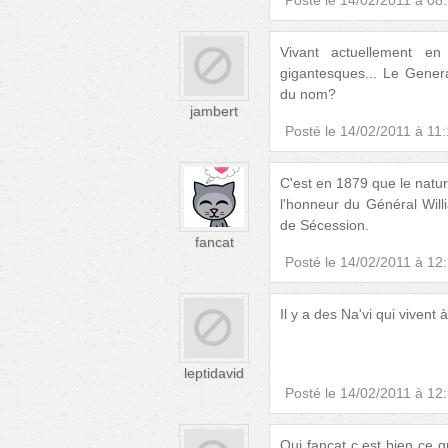
Posté le
14/02/2011 à 08
Vivant actuellement en
gigantesques... Le Genera
du nom?
jambert
Posté le
14/02/2011 à 11
C'est en 1879 que le natu
l'honneur du Général Will
de Sécession.
fancat
Posté le
14/02/2011 à 12
Il y a des Na'vi qui vivent à
leptidavid
Posté le
14/02/2011 à 12
Oui fancat c est bien ce 