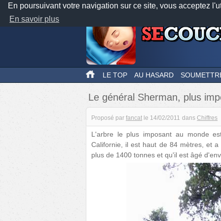
En poursuivant votre navigation sur ce site, vous acceptez l'u
En savoir plus
LE TOP
AU HASARD
SOUMETTR
Le général Sherman, plus im
Proposé par
fancat
le
14/02/2011
dans
Chiffres
L'arbre le plus imposant au monde es
Californie, il est haut de 84 mètres, et
plus de 1400 tonnes et qu'il est âgé d'en