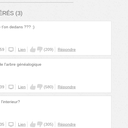
FÉRÉS
(
3
)
e t'on dedans ??? :)
:59
unknown
Lien
(
209
)
Répondre
de l'arbre généalogique
:39
unknown
Lien
(
580
)
Répondre
 l'interieur?
:35
unknown
Lien
(
305
)
Répondre