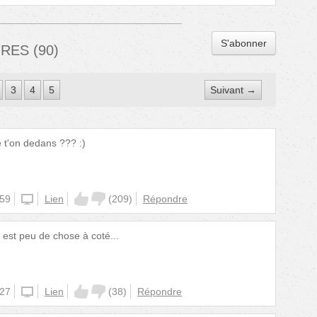
S'abonner
IRES
(
90
)
3
4
5
Suivant →
e t'on dedans ??? :)
:59
unknown
Lien
(
209
)
Répondre
 est peu de chose à coté...
:27
unknown
Lien
(
38
)
Répondre