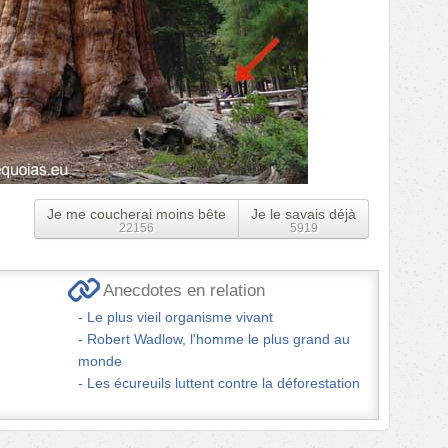
Je me coucherai moins bête
Je le savais déjà
22156
5919
Anecdotes en relation
Le plus vieil organisme vivant
Robert Wadlow, l'homme le plus grand au
monde
Les écureuils luttent contre la déforestation