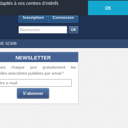
daptés à vos centres d'intérêt.
18885
anecdotes
-
360
lecteurs connectés
ds
OK
Inscription
Connexion
DE SCMB
NEWSLETTER
vez chaque jour gratuitement les
lles anecdotes publiées par email !