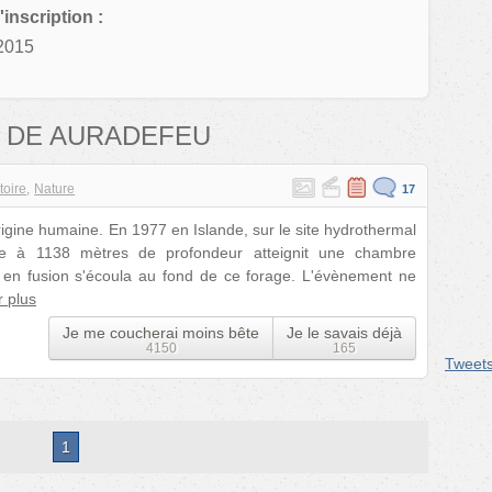
'inscription :
2015
 DE AURADEFEU
toire
Nature
17
origine humaine. En 1977 en Islande, sur le site hydrothermal
e à 1138 mètres de profondeur atteignit une chambre
en fusion s'écoula au fond de ce forage. L'évènement ne
r plus
Je me coucherai moins bête
Je le savais déjà
4150
165
Tweet
1