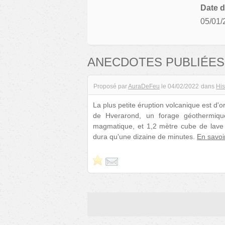
Date d
05/01/
ANECDOTES PUBLIÉES
Proposé par
AuraDeFeu
le
04/02/2022
dans
His
La plus petite éruption volcanique est d'
de Hverarond, un forage géothermiqu
magmatique, et 1,2 mètre cube de lave 
dura qu'une dizaine de minutes.
En savoi