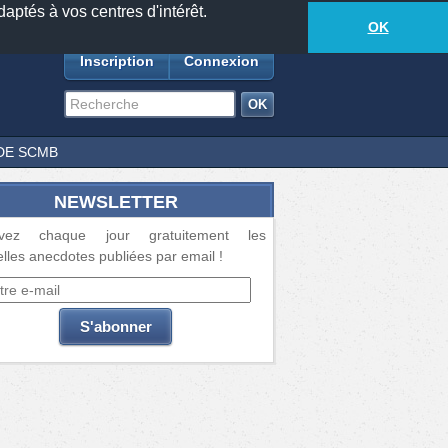
daptés à vos centres d'intérêt.
18881
anecdotes
-
449
lecteurs connectés
ds
OK
Inscription
Connexion
DE SCMB
NEWSLETTER
vez chaque jour gratuitement les
lles anecdotes publiées par email !