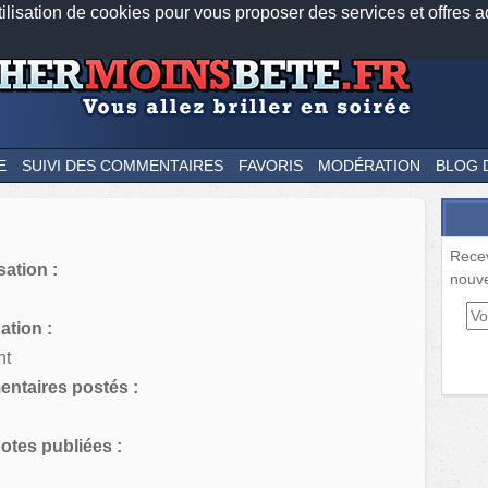
tilisation de cookies pour vous proposer des services et offres a
Nos applications mobiles
Newsletter
Facebook
Twitter
Fee
E
SUIVI DES COMMENTAIRES
FAVORIS
MODÉRATION
BLOG 
Rece
sation :
nouve
tion :
nt
ntaires postés :
tes publiées :