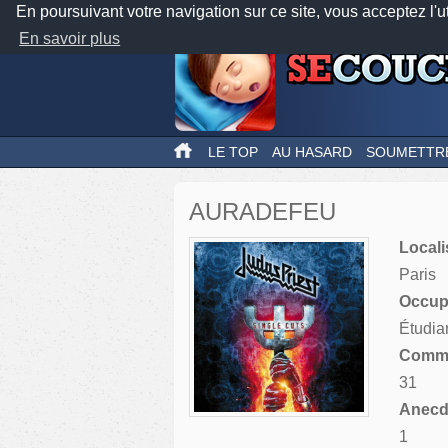
En poursuivant votre navigation sur ce site, vous acceptez l'u
En savoir plus
LE TOP
AU HASARD
SOUMETTR
AURADEFEU
Locali
Paris
Occupa
Étudia
Comme
31
Anecdo
1