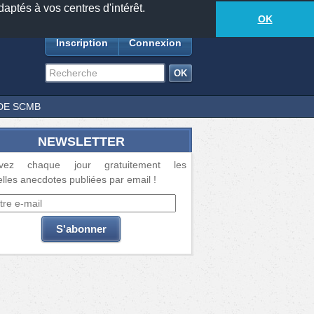
daptés à vos centres d'intérêt.
18885
anecdotes
-
587
lecteurs connectés
ds
OK
Inscription
Connexion
DE SCMB
NEWSLETTER
vez chaque jour gratuitement les
lles anecdotes publiées par email !