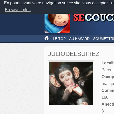
En poursuivant votre navigation sur ce site, vous acceptez l'u
En savoir plus
LE TOP
AU HASARD
SOUMETTR
JULIODELSUIREZ
Locali
Parent
Occupa
pratiq
Comme
160
Anecdo
3