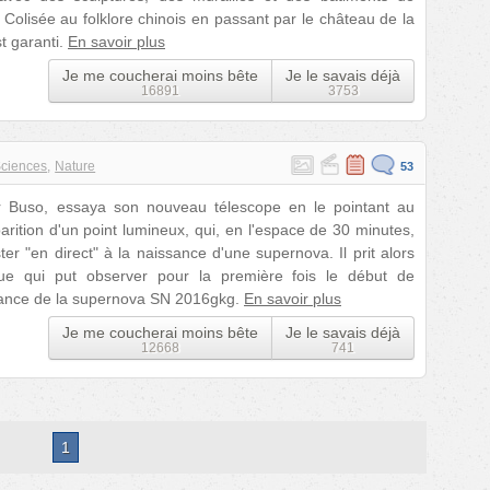
 Colisée au folklore chinois en passant par le château de la
t garanti.
En savoir plus
Je me coucherai moins bête
Je le savais déjà
16891
3753
ciences
Nature
53
r Buso, essaya son nouveau télescope en le pointant au
parition d'un point lumineux, qui, en l'espace de 30 minutes,
sister "en direct" à la naissance d'une supernova. Il prit alors
que qui put observer pour la première fois le début de
issance de la supernova SN 2016gkg.
En savoir plus
Je me coucherai moins bête
Je le savais déjà
12668
741
1