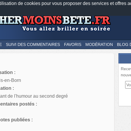
tilisation de cookies pour vous proposer des services et offres a
Nos applications mobiles
Newsletter
Facebook
Twitter
Fee
E
SUIVI DES COMMENTAIRES
FAVORIS
MODÉRATION
BLOG 
Rece
sation :
nouve
is-en-Born
tion :
uant de l'humour au second degré
ntaires postés :
tes publiées :