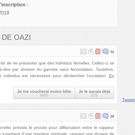
'inscription :
2018
 DE OAZI
32
rité de ne présenter que des individus femelles. Celles-ci se
à-dire par division du gamète sans fécondation. Toutefois,
 individus est nécessaire pour déclencher l'ovulation.
En
Je me coucherai moins bête
Je le savais déjà
9965
576
Tweet
28
vitto présida le procès pour diffamation entre le rappeur
e jugement d'une manière originale, rappant une dizaine de