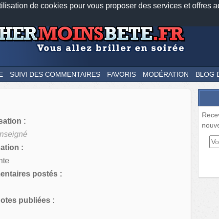
tilisation de cookies pour vous proposer des services et offres a
Nos applications mobiles
Newsletter
Facebook
Twitter
Fee
E
SUIVI DES COMMENTAIRES
FAVORIS
MODÉRATION
BLOG 
Rece
sation :
nouve
nseigné
tion :
nte
ntaires postés :
tes publiées :