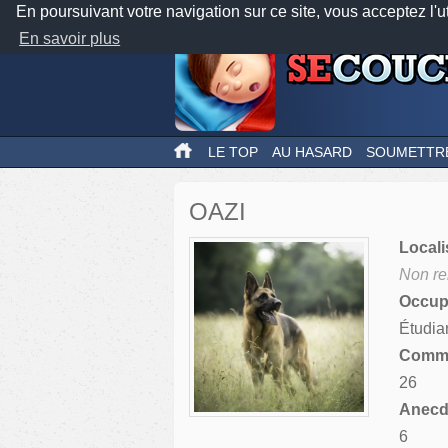
En poursuivant votre navigation sur ce site, vous acceptez l'u
En savoir plus
LE TOP
AU HASARD
SOUMETTR
OAZI
Locali
Non re
Occupa
Étudia
Comme
26
Anecdo
6