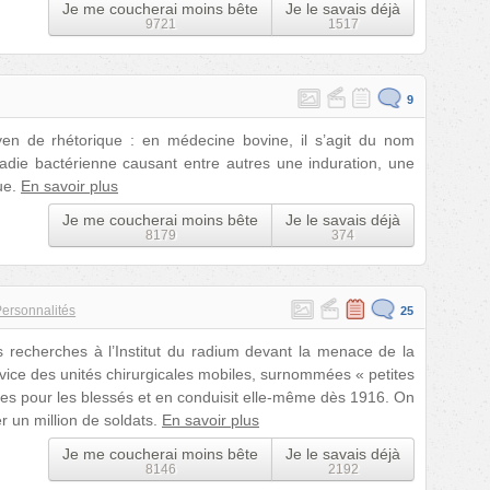
Je me coucherai moins bête
Je le savais déjà
9721
1517
9
en de rhétorique : en médecine bovine, il s’agit du nom
aladie bactérienne causant entre autres une induration, une
ue.
En savoir plus
Je me coucherai moins bête
Je le savais déjà
8179
374
ersonnalités
25
 recherches à l’Institut du radium devant la menace de la
rvice des unités chirurgicales mobiles, surnommées « petites
hies pour les blessés et en conduisit elle-même dès 1916. On
r un million de soldats.
En savoir plus
Je me coucherai moins bête
Je le savais déjà
8146
2192