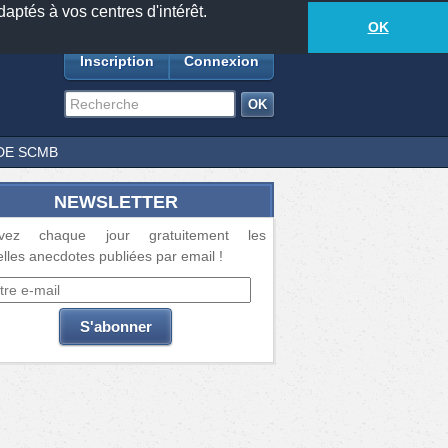
daptés à vos centres d'intérêt.
18881
anecdotes
-
447
lecteurs connectés
ds
OK
Inscription
Connexion
DE SCMB
NEWSLETTER
vez chaque jour gratuitement les
lles anecdotes publiées par email !