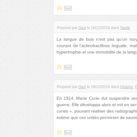
Proposé par
Oazi
le
16/12/2019
dans
Santé
La langue de bois n’est pas qu’un moy
courant de l’actinobacillose linguale, m
hypertrophie et une immobilité de la lang
Proposé par
Oazi
le
19/12/2019
dans
Histoire
P
En 1914, Marie Curie dut suspendre ses
guerre. Elle développa alors et mit en se
curies », pouvant réaliser des radiograp
estime que ces unités permirent de sauve