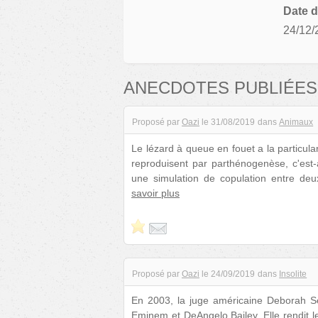
Date d
24/12/
ANECDOTES PUBLIÉES
Proposé par
Oazi
le
31/08/2019
dans
Animaux
Le lézard à queue en fouet a la particula
reproduisent par parthénogenèse, c'est-
une simulation de copulation entre deux
savoir plus
Proposé par
Oazi
le
24/09/2019
dans
Insolite
En 2003, la juge américaine Deborah Ser
Eminem et DeAngelo Bailey. Elle rendit l