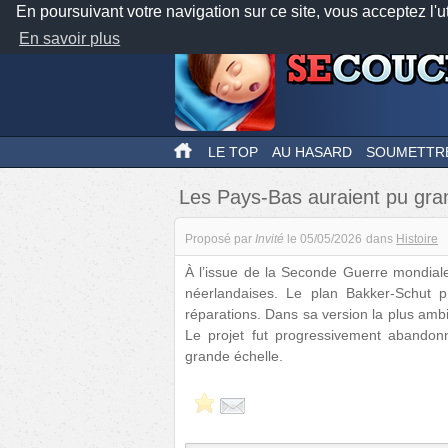
En poursuivant votre navigation sur ce site, vous acceptez l'u
En savoir plus
LE TOP
AU HASARD
SOUMETTR
Les Pays-Bas auraient pu gra
Proposé par
Invité
le
05/05/2026
dans
Histoire
À l’issue de la Seconde Guerre mondiale
néerlandaises. Le plan Bakker-Schut pr
réparations. Dans sa version la plus ambit
Le projet fut progressivement abandonn
grande échelle.