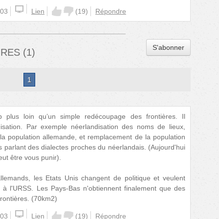
:03
Lien
(
19
)
Répondre
S'abonner
IRES
(
1
)
1
p plus loin qu’un simple redécoupage des frontières. Il
isation. Par exemple néerlandisation des noms de lieux,
 la population allemande, et remplacement de la population
 parlant des dialectes proches du néerlandais. (Aujourd'hui
eut être vous punir).
lemands, les Etats Unis changent de politique et veulent
ce à l'URSS. Les Pays-Bas n'obtiennent finalement que des
frontières. (70km2)
:03
Lien
(
19
)
Répondre