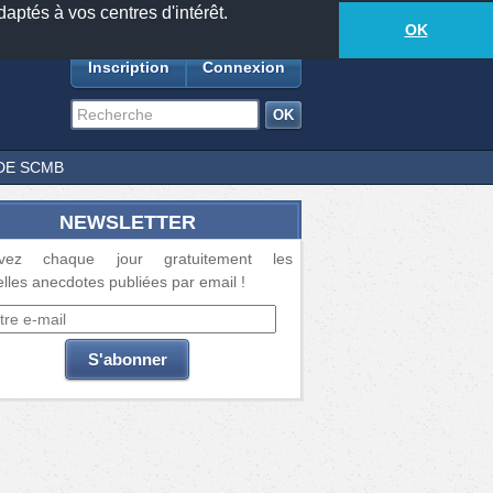
daptés à vos centres d'intérêt.
18877
anecdotes
-
678
lecteurs connectés
ds
OK
Inscription
Connexion
DE SCMB
NEWSLETTER
vez chaque jour gratuitement les
lles anecdotes publiées par email !