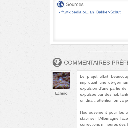
Sources
fr.wikipedia.or...an_Bakker-Schut
COMMENTAIRES PRÉ
Le projet allait beaucou
impliquait une dé-german
expulsion d’une partie de
Echino
expulsée par des habitants
on dirait, attention on va p
Heureusement pour les al
stabiliser l'Allemagne fa
corrections mineures des 