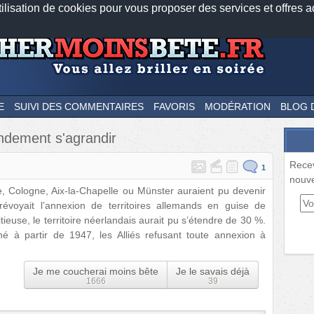
tilisation de cookies pour vous proposer des services et offres a
Nos applications mobiles
Newsletter
Facebook
Twitter
Fee
E
SUIVI DES COMMENTAIRES
FAVORIS
MODÉRATION
BLOG 
ndement s'agrandir
Rece
1
nouve
, Cologne, Aix-la-Chapelle ou Münster auraient pu devenir
évoyait l’annexion de territoires allemands en guise de
ieuse, le territoire néerlandais aurait pu s’étendre de 30 %.
é à partir de 1947, les Alliés refusant toute annexion à
Je me coucherai moins bête
Je le savais déjà
1666
39