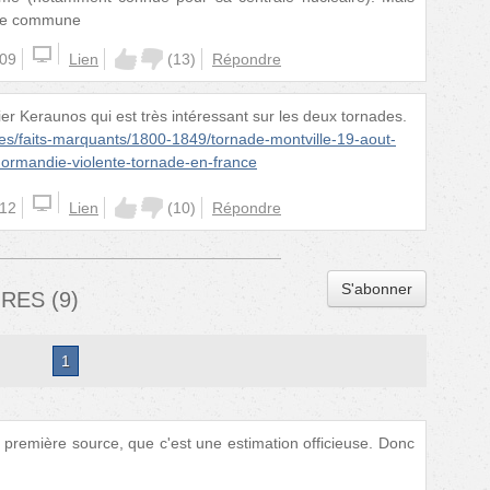
ême commune
:09
Lien
(
13
)
Répondre
sier Keraunos qui est très intéressant sur les deux tornades.
es/faits-marquants/1800-1849/tornade-montville-19-aout-
ormandie-violente-tornade-en-france
:12
Lien
(
10
)
Répondre
S'abonner
IRES
(
9
)
1
la première source, que c'est une estimation officieuse. Donc