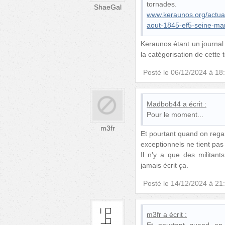
tornades.
ShaeGal
www.keraunos.org/actual
aout-1845-ef5-seine-mar
Keraunos étant un journal 
la catégorisation de cette 
Posté le
06/12/2024 à 18
Madbob44
a écrit :
Pour le moment...
m3fr
Et pourtant quand on rega
exceptionnels ne tient pa
Il n'y a que des militants
jamais écrit ça.
Posté le
14/12/2024 à 21
m3fr
a écrit :