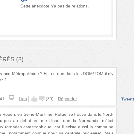
Cette anecdote n'a pas de relations.
FÉRÉS
(
3
)
France Métropolitaine ? Est-ce que dans les DOM/TOM il n'y
er ?
:41
Lien
(
30
)
Répondre
Tweet
e Rouen, en Seine-Maritime. Palluel se trouve dans le Nord-
 surpris au début en me disant que la Normandie n’était
x tornades catastrophique, car il existe aussi la commune
ime (notamment connue pour sa centrale nucléaire). Mais