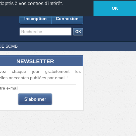
daptés à vos centres d'intérêt.
18885
anecdotes
-
420
lecteurs connectés
ds
OK
Inscription
Connexion
DE SCMB
NEWSLETTER
vez chaque jour gratuitement les
lles anecdotes publiées par email !