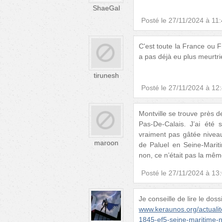
ShaeGal
Posté le
27/11/2024 à 11
C'est toute la France ou 
a pas déjà eu plus meurtri
tirunesh
Posté le
27/11/2024 à 12
Montville se trouve près d
Pas-De-Calais. J’ai été
vraiment pas gâtée niveau
maroon
de Paluel en Seine-Marit
non, ce n’était pas la m
Posté le
27/11/2024 à 13
Je conseille de lire le dos
www.keraunos.org/actualit
1845-ef5-seine-maritime-n