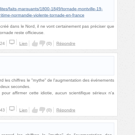
ites/faits-marquants/1800-1849/tornade-montville-19-
itime-normandie-violente-tornade-en-france
créé dans le Nord, il ne vont certainement pas préciser que
tornade reste officieuse.
:24
Lien
(
0
)
Répondre
rd les chiffres le "mythe" de l'augmentation des événements
s deux secondes.
 pour affirmer cette idiotie, aucun scientifique sérieux n'a
:43
Lien
(
0
)
Répondre