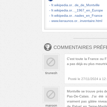
fr.wikipedia.or...de_de_Montville
fr.wikipedia.or..._1967_en_Europe
fr.wikipedia.or...nades_en_France
www.keraunos.or...inventaire.html
COMMENTAIRES PRÉ
C'est toute la France ou 
a pas déjà eu plus meurtri
tirunesh
Posté le
27/11/2024 à 12
Montville se trouve près d
Pas-De-Calais. J’ai été
vraiment pas gâtée niveau
maroon
de Paluel en Seine-Marit