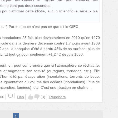
regard les chiffres le "mythe" de l'augmentation des
s ne tient pas deux secondes.
s pour affirmer cette idiotie, aucun scientifique sérieux n'a
s-tu ? Parce que ce n'est pas ce que dit le GIEC.
s inondations 25 fois plus dévastatrices en 2010 qu'en 1970
icule dans la dernière décennie contre 1.7 jours avant 1989
0 ans, la banquise d'été à perdu 45% de sa surface, plus de
tc. Et tout ça pour seulement +1.2 °C depuis 1850.
ent, on peut comprendre que si l'atmosphère se réchauffe,
ie et augmente son activité (ouragans, tornades, etc.). Elle
'humidité par évaporation (inondations, torrents de boue,
al augmentation du volume des océans (inondations). Plus de
ncendies, famines), etc. C'est une réaction en chaîne...
:00
Lien
(
3
)
Répondre
1