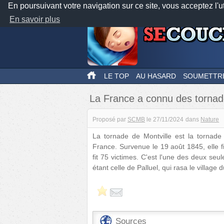
En poursuivant votre navigation sur ce site, vous acceptez l'u
En savoir plus
LE TOP
AU HASARD
SOUMETTR
La France a connu des tornad
Proposé par
SCMB
le
27/11/2024
dans
Nature
La tornade de Montville est la tornade
France. Survenue le 19 août 1845, elle fi
fit 75 victimes. C'est l'une des deux se
étant celle de Palluel, qui rasa le villa
Sources