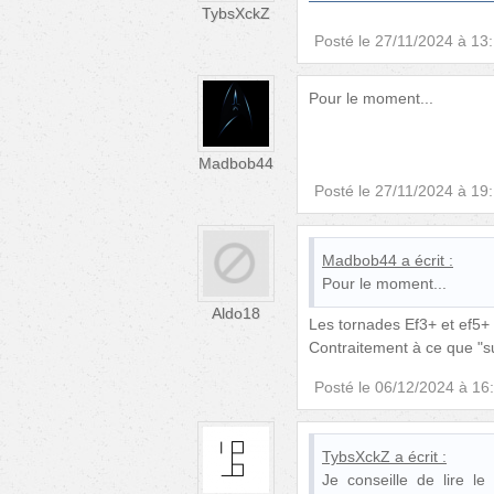
TybsXckZ
Posté le
27/11/2024 à 13
Pour le moment...
Madbob44
Posté le
27/11/2024 à 19
Madbob44
a écrit :
Pour le moment...
Aldo18
Les tornades Ef3+ et ef5+
Contraitement à ce que "s
Posté le
06/12/2024 à 16
TybsXckZ
a écrit :
Je conseille de lire le