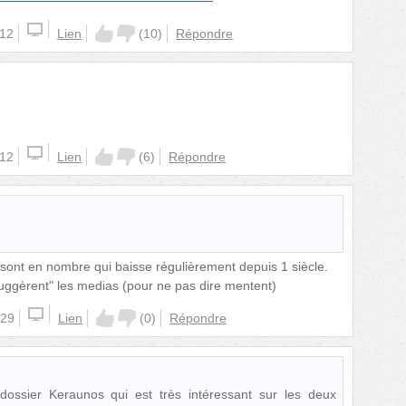
:12
Lien
(
10
)
Répondre
:12
Lien
(
6
)
Répondre
 sont en nombre qui baisse régulièrement depuis 1 siècle.
uggèrent" les medias (pour ne pas dire mentent)
:29
Lien
(
0
)
Répondre
 dossier Keraunos qui est très intéressant sur les deux