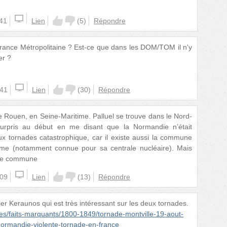
:41
Lien
(
5
)
Répondre
France Métropolitaine ? Est-ce que dans les DOM/TOM il n'y
er ?
:41
Lien
(
30
)
Répondre
e Rouen, en Seine-Maritime. Palluel se trouve dans le Nord-
 surpris au début en me disant que la Normandie n’était
x tornades catastrophique, car il existe aussi la commune
ime (notamment connue pour sa centrale nucléaire). Mais
ême commune
:09
Lien
(
13
)
Répondre
sier Keraunos qui est très intéressant sur les deux tornades.
es/faits-marquants/1800-1849/tornade-montville-19-aout-
ormandie-violente-tornade-en-france