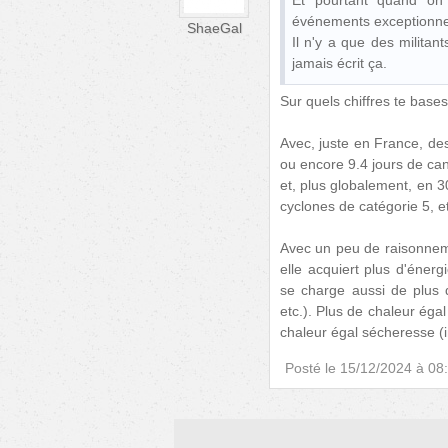
Et pourtant quand on 
événements exceptionnel
ShaeGal
Il n'y a que des militant
jamais écrit ça.
Sur quels chiffres te base
Avec, juste en France, de
ou encore 9.4 jours de can
et, plus globalement, en 3
cyclones de catégorie 5, e
Avec un peu de raisonnem
elle acquiert plus d'énerg
se charge aussi de plus d
etc.). Plus de chaleur ég
chaleur égal sécheresse (i
Posté le
15/12/2024 à 08