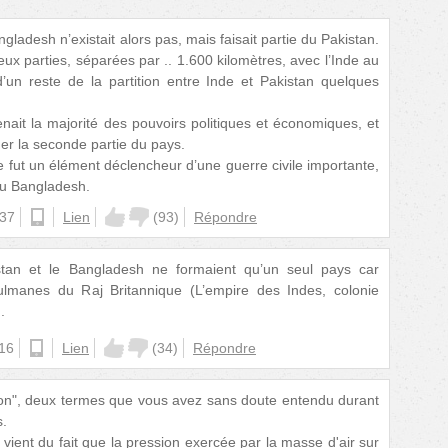
ngladesh n’existait alors pas, mais faisait partie du Pakistan.
ux parties, séparées par .. 1.600 kilomètres, avec l’Inde au
s d’un reste de la partition entre Inde et Pakistan quelques
enait la majorité des pouvoirs politiques et économiques, et
ger la seconde partie du pays.
e fut un élément déclencheur d’une guerre civile importante,
du Bangladesh.
:37
ios
Lien
(
93
)
Répondre
tan et le Bangladesh ne formaient qu’un seul pays car
sulmanes du Raj Britannique (L’empire des Indes, colonie
.
:16
ios
Lien
(
34
)
Répondre
ion", deux termes que vous avez sans doute entendu durant
s.
vient du fait que la pression exercée par la masse d'air sur