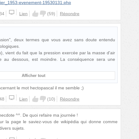
vier_1953-evenement-19530131.php
:34
Lien
(
59
)
Répondre
ession", deux termes que vous avez sans doute entendu
éologiques.
, vient du fait que la pression exercée par la masse d'air
ée au dessous, est moindre. La conséquence sera une
Afficher tout
oncernant le mot hectopascal il me semble ;)
:48
Lien
(
10
)
Répondre
ecdote ^^. De quoi refaire ma journée !
n sur la page le saviez-vous de wikipédia qui donne comme
vers sujets.