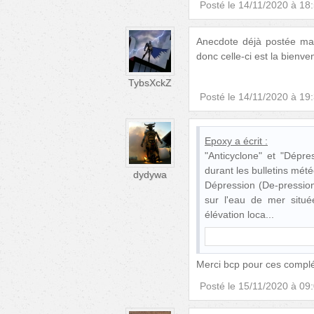
Posté le
14/11/2020 à 18
Anecdote déjà postée mai
donc celle-ci est la bienv
TybsXckZ
Posté le
14/11/2020 à 19
Epoxy
a écrit :
"Anticyclone" et "Dépr
durant les bulletins mét
dydywa
Dépression (De-pression)
sur l'eau de mer situ
élévation loca
Merci bcp pour ces complé
Posté le
15/11/2020 à 09