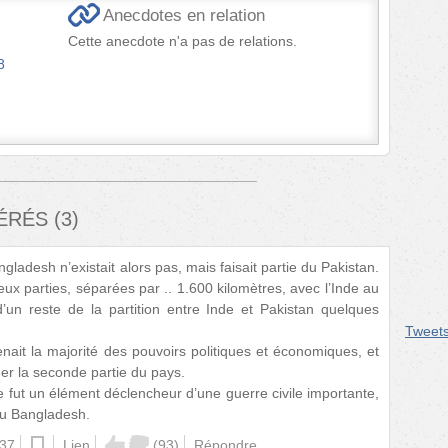
Anecdotes en relation
Cette anecdote n'a pas de relations.
8
FÉRÉS
(
3
)
ngladesh n’existait alors pas, mais faisait partie du Pakistan.
ux parties, séparées par .. 1.600 kilomètres, avec l’Inde au
s d’un reste de la partition entre Inde et Pakistan quelques
Tweet
enait la majorité des pouvoirs politiques et économiques, et
ger la seconde partie du pays.
e fut un élément déclencheur d’une guerre civile importante,
du Bangladesh.
:37
ios
Lien
(
93
)
Répondre