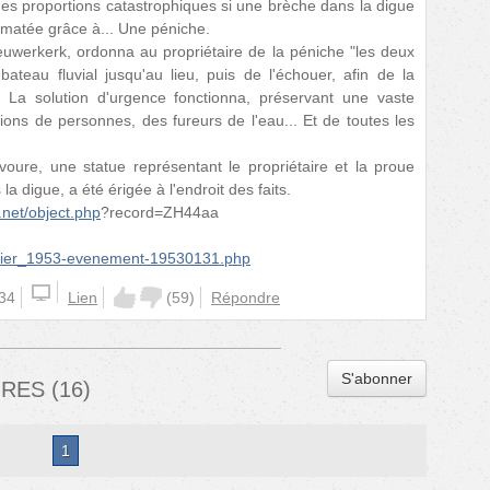
t des proportions catastrophiques si une brèche dans la digue
lmatée grâce à... Une péniche.
ieuwerkerk, ordonna au propriétaire de la péniche "les deux
bateau fluvial jusqu'au lieu, puis de l'échouer, afin de la
 La solution d'urgence fonctionna, préservant une vaste
lions de personnes, des fureurs de l'eau... Et de toutes les
oure, une statue représentant le propriétaire et la proue
a digue, a été érigée à l'endroit des faits.
net/object.php
?record=ZH44aa
vier_1953-evenement-19530131.php
:34
Lien
(
59
)
Répondre
S'abonner
IRES
(
16
)
1