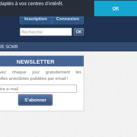
daptés à vos centres d'intérêt.
18877
anecdotes
-
392
lecteurs connectés
ds
OK
Inscription
Connexion
DE SCMB
NEWSLETTER
vez chaque jour gratuitement les
lles anecdotes publiées par email !