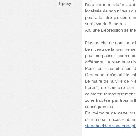
Epoxy
l'eau de mer située au 
localisée de son niveau qu
peut atteindre plusieurs 
suréleva de 6 mètres.
Ah, une Dépression se mes
Plus proche de nous, aux P
Le niveau de la mer ne se 
pour surpasser certaines
différents. Le bilan humain
Pour peu, il aurait attein
Groenendijk n'avait été co
Le maire de la ville de N
frères", de conduire son 
colmater temporairement.
zone habitée par trois mil
conséquences.
En mémoire de cette brav
d'un bateau encastré dans l
standbeelden.vanderkrogt.