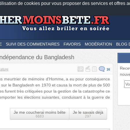
tilisation de cookies pour vous proposer des services et offres a
Nos applications mobiles
Newsletter
Facebook
Twitter
Fee
E
SUIVI DES COMMENTAIRES
FAVORIS
MODÉRATION
BLOG 
 l'indépendance du Bangladesh
Rece
ature
16
nouve
 plus meurtrier de mémoire d'Homme, a eu pour conséquence
it sur le Bangladesh en 1970 et causa la mort de plus de 500
s furent très critiquées pour la gestion de la catastrophe ce
emporter les élections suivantes, conduisant à la guerre de
Je me coucherai moins bête
Je le savais déjà
6683
297