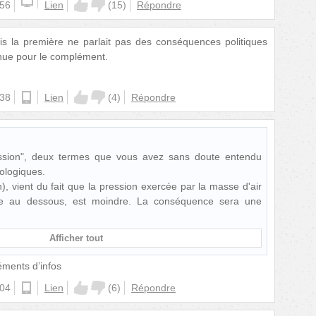
:56
Lien
(
15
)
Répondre
s la première ne parlait pas des conséquences politiques
enue pour le complément.
:38
ios
Lien
(
4
)
Répondre
ession", deux termes que vous avez sans doute entendu
éologiques.
, vient du fait que la pression exercée par la masse d'air
ée au dessous, est moindre. La conséquence sera une
Afficher tout
ments d’infos
:04
ios
Lien
(
6
)
Répondre