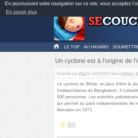
En poursuivant votre navigation sur ce site, vous acceptez l'u
En savoir plus
LE TOP
AU HASARD
SOUMETTR
Un cyclone est à l'origine de
Proposé par
Zhar
le
14/11/2020
dans
Histoire
N
Le cyclone de Bhola, en plus d'être le
l'indépendance du Bangladesh. Il s'abatt
000 personnes. Les autorités pakistanaise
qui permet au parti indépendantiste de r
libération en 1971.