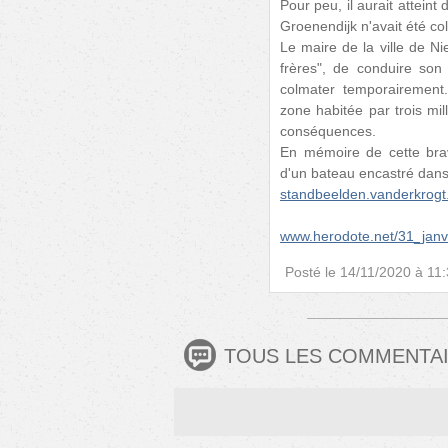
Pour peu, il aurait attein
Groenendijk n'avait été co
Le maire de la ville de N
frères", de conduire son 
colmater temporairement.
zone habitée par trois mil
conséquences.
En mémoire de cette brav
d'un bateau encastré dans l
standbeelden.vanderkrogt.
www.herodote.net/31_jan
Posté le
14/11/2020 à 11
TOUS LES COMMENTA