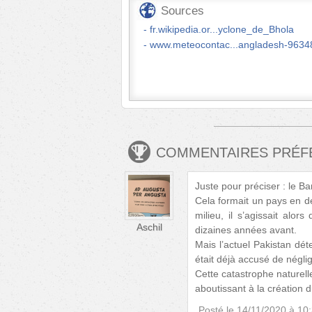
Sources
fr.wikipedia.or...yclone_de_Bhola
www.meteocontac...angladesh-9634
COMMENTAIRES PRÉ
Juste pour préciser : le Ba
Cela formait un pays en de
milieu, il s’agissait alor
Aschil
dizaines années avant.
Mais l’actuel Pakistan dét
était déjà accusé de négli
Cette catastrophe naturell
aboutissant à la création 
Posté le
14/11/2020 à 10