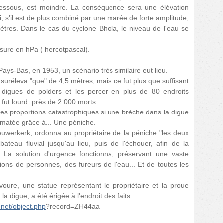
dessous, est moindre. La conséquence sera une élévation
i, s'il est de plus combiné par une marée de forte amplitude,
mètres. Dans le cas du cyclone Bhola, le niveau de l'eau se
ure en hPa ( hercotpascal).
ays-Bas, en 1953, un scénario très similaire eut lieu.
suréleva "que" de 4,5 mètres, mais ce fut plus que suffisant
 digues de polders et les percer en plus de 80 endroits
 fut lourd: près de 2 000 morts.
t des proportions catastrophiques si une brèche dans la digue
lmatée grâce à... Une péniche.
ieuwerkerk, ordonna au propriétaire de la péniche "les deux
bateau fluvial jusqu'au lieu, puis de l'échouer, afin de la
 La solution d'urgence fonctionna, préservant une vaste
lions de personnes, des fureurs de l'eau... Et de toutes les
oure, une statue représentant le propriétaire et la proue
a digue, a été érigée à l'endroit des faits.
net/object.php
?record=ZH44aa