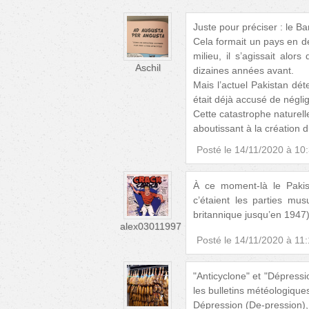
Juste pour préciser : le Ba
Cela formait un pays en de
milieu, il s’agissait alor
Aschil
dizaines années avant.
Mais l’actuel Pakistan dét
était déjà accusé de négli
Cette catastrophe naturell
aboutissant à la création 
Posté le
14/11/2020 à 10
À ce moment-là le Pakis
c’étaient les parties mu
britannique jusqu’en 1947)
alex03011997
Posté le
14/11/2020 à 11
"Anticyclone" et "Dépress
les bulletins météologique
Dépression (De-pression), 