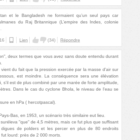
tan et le Bangladesh ne formaient qu’un seul pays car
sulmanes du Raj Britannique (L’empire des Indes, colonie
.
:16
ios
Lien
(
34
)
Répondre
ion", deux termes que vous avez sans doute entendu durant
s.
vient du fait que la pression exercée par la masse d'air sur
dessous, est moindre. La conséquence sera une élévation
i, s'il est de plus combiné par une marée de forte amplitude,
mètres. Dans le cas du cyclone Bhola, le niveau de l'eau se
ure en hPa ( hercotpascal).
ays-Bas, en 1953, un scénario très similaire eut lieu.
suréleva "que" de 4,5 mètres, mais ce fut plus que suffisant
 digues de polders et les percer en plus de 80 endroits
 fut lourd: près de 2 000 morts.