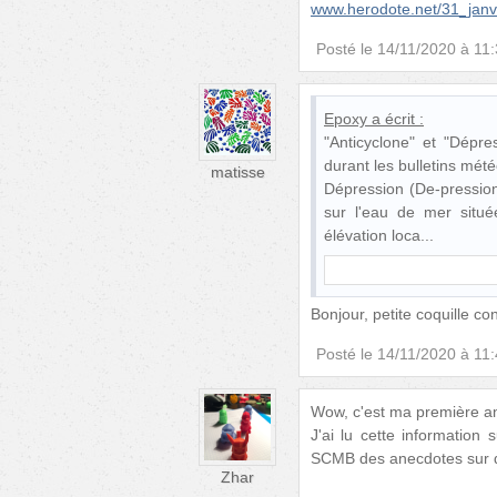
www.herodote.net/31_jan
Posté le
14/11/2020 à 11
Epoxy
a écrit :
"Anticyclone" et "Dépr
durant les bulletins mét
matisse
Dépression (De-pression)
sur l'eau de mer situ
élévation loca
Bonjour, petite coquille c
Posté le
14/11/2020 à 11
Wow, c'est ma première an
J'ai lu cette informatio
SCMB des anecdotes sur di
Zhar