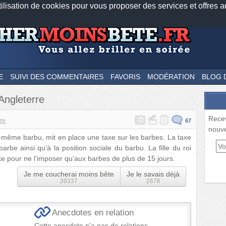
tilisation de cookies pour vous proposer des services et offres a
Nos applications mobiles
Newsletter
Facebook
Twitter
Fee
E
SUIVI DES COMMENTAIRES
FAVORIS
MODÉRATION
BLOG 
Angleterre
Rece
ire
67
nouve
lui-même barbu, mit en place une taxe sur les barbes. La taxe
barbe ainsi qu’à la position sociale du barbu. La fille du roi
axe pour ne l’imposer qu’aux barbes de plus de 15 jours.
Je me coucherai moins bête
Je le savais déjà
39337
2676
Anecdotes en relation
Cette anecdote n'a pas de relations.