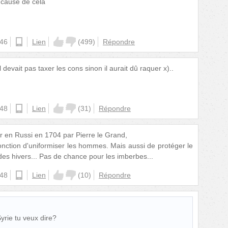
 cause de cela
:46
ios
Lien
(
499
)
Répondre
evait pas taxer les cons sinon il aurait dû raquer x)..
:48
android
Lien
(
31
)
Répondre
r en Russi en 1704 par Pierre le Grand,
 fonction d'uniformiser les hommes. Mais aussi de protéger le
udes hivers... Pas de chance pour les imberbes...
:48
ios
Lien
(
10
)
Répondre
 Syrie tu veux dire?