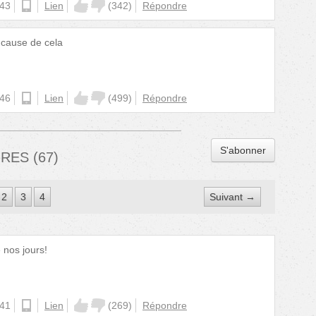
:43
android
Lien
(
342
)
Répondre
 cause de cela
:46
ios
Lien
(
499
)
Répondre
S'abonner
IRES
(
67
)
2
3
4
Suivant →
e nos jours!
:41
android
Lien
(
269
)
Répondre