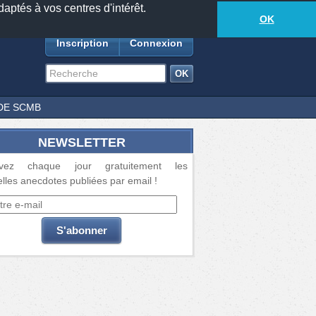
daptés à vos centres d'intérêt.
18881
anecdotes
-
415
lecteurs connectés
ds
OK
Inscription
Connexion
DE SCMB
NEWSLETTER
vez chaque jour gratuitement les
lles anecdotes publiées par email !