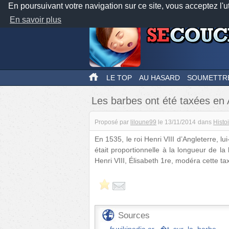
En poursuivant votre navigation sur ce site, vous acceptez l'u
En savoir plus
LE TOP
AU HASARD
SOUMETTR
Les barbes ont été taxées en 
Proposé par
liloune99
le
13/11/2014
dans
Histo
En 1535, le roi Henri VIII d’Angleterre, 
était proportionnelle à la longueur de la 
Henri VIII, Élisabeth 1re, modéra cette t
Sources