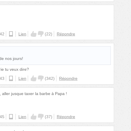
:42
android
Lien
(
22
)
Répondre
 de nos jours!
yrie tu veux dire?
:43
android
Lien
(
342
)
Répondre
aller jusque taxer la barbe à Papa !
:45
ios
Lien
(
37
)
Répondre