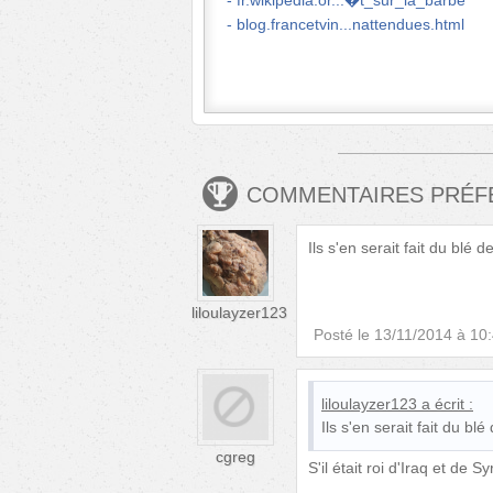
fr.wikipedia.or...�t_sur_la_barbe
blog.francetvin...nattendues.html
COMMENTAIRES PRÉ
Ils s'en serait fait du blé d
liloulayzer123
Posté le
13/11/2014 à 10
liloulayzer123
a écrit :
Ils s'en serait fait du blé
cgreg
S'il était roi d'Iraq et de S