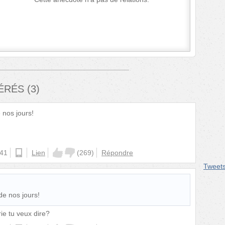
FÉRÉS
(
3
)
e nos jours!
:41
android
Lien
(
269
)
Répondre
Tweet
 de nos jours!
yrie tu veux dire?