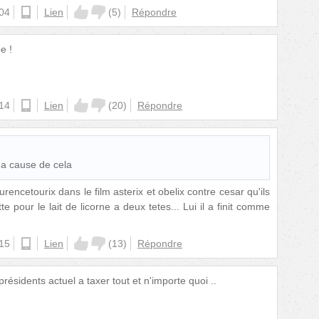
:04
android
Lien
(
5
)
Répondre
e !
:14
ios
Lien
(
20
)
Répondre
 a cause de cela
rencetourix dans le film asterix et obelix contre cesar qu'ils
e pour le lait de licorne a deux tetes... Lui il a finit comme
:15
ios
Lien
(
13
)
Répondre
s présidents actuel a taxer tout et n'importe quoi ..