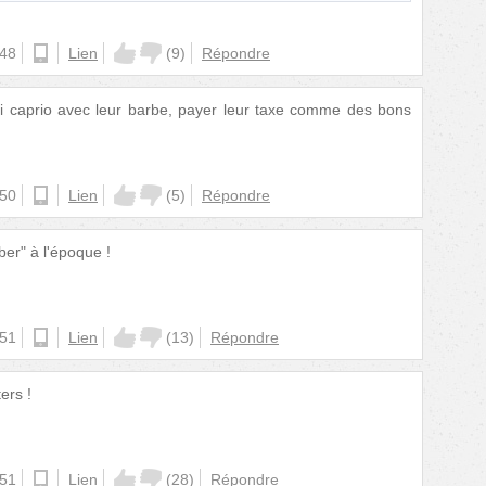
:48
android
Lien
(
9
)
Répondre
 di caprio avec leur barbe, payer leur taxe comme des bons
:50
android
Lien
(
5
)
Répondre
ber" à l'époque !
:51
ios
Lien
(
13
)
Répondre
ers !
:51
ios
Lien
(
28
)
Répondre