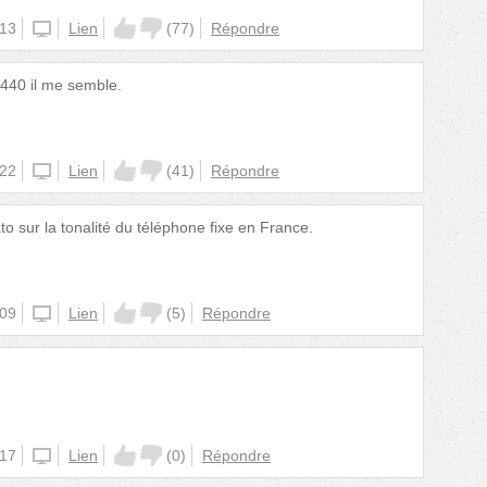
:13
unknown
Lien
(
77
)
Répondre
a 440 il me semble.
:22
unknown
Lien
(
41
)
Répondre
to sur la tonalité du téléphone fixe en France.
:09
unknown
Lien
(
5
)
Répondre
:17
unknown
Lien
(
0
)
Répondre