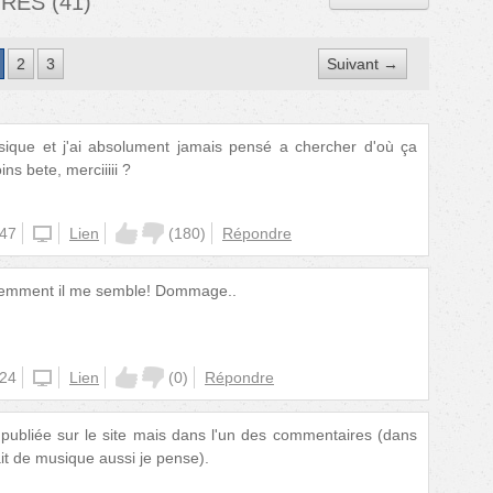
IRES
(
41
)
2
3
Suivant →
ique et j'ai absolument jamais pensé a chercher d'où ça
ns bete, merciiiii ?
:47
unknown
Lien
(
180
)
Répondre
cemment il me semble! Dommage..
:24
unknown
Lien
(
0
)
Répondre
 publiée sur le site mais dans l'un des commentaires (dans
it de musique aussi je pense).