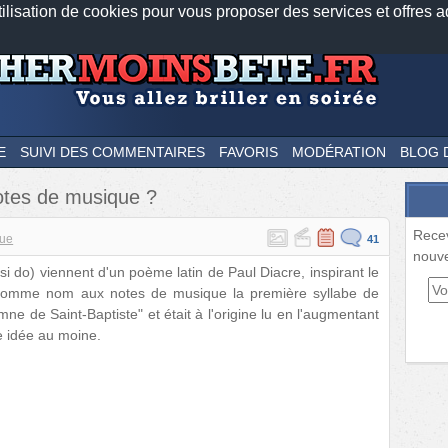
tilisation de cookies pour vous proposer des services et offres a
Nos applications mobiles
Newsletter
Facebook
Twitter
Fee
E
SUIVI DES COMMENTAIRES
FAVORIS
MODÉRATION
BLOG 
otes de musique ?
Rece
ue
41
nouve
si do) viennent d'un poème latin de Paul Diacre, inspirant le
a comme nom aux notes de musique la première syllabe de
de Saint-Baptiste" et était à l'origine lu en l'augmentant
e idée au moine.