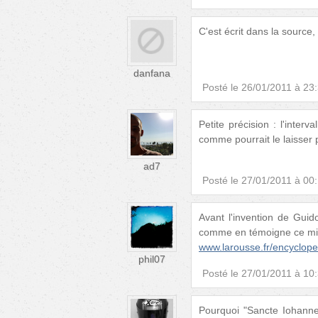
C'est écrit dans la source,
danfana
Posté le
26/01/2011 à 23
Petite précision : l'inter
comme pourrait le laisser 
ad7
Posté le
27/01/2011 à 00
Avant l'invention de Gui
comme en témoigne ce mi
www.larousse.fr/encyclop
phil07
Posté le
27/01/2011 à 10
Pourquoi "Sancte Iohanne