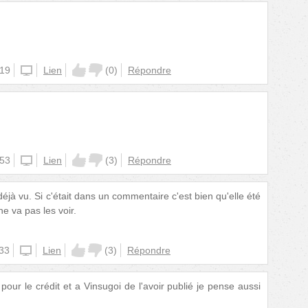
:19
unknown
Lien
(
0
)
Répondre
:53
unknown
Lien
(
3
)
Répondre
 déjà vu. Si c'était dans un commentaire c'est bien qu'elle été
e va pas les voir.
:33
unknown
Lien
(
3
)
Répondre
pour le crédit et a Vinsugoi de l'avoir publié je pense aussi