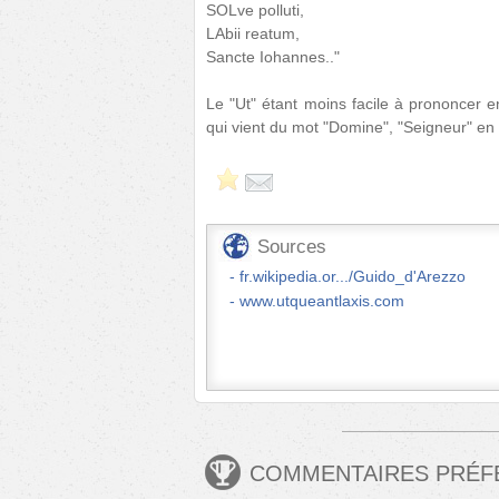
SOLve polluti,
LAbii reatum,
Sancte Iohannes.."
Le "Ut" étant moins facile à prononcer e
qui vient du mot "Domine", "Seigneur" en l
Sources
fr.wikipedia.or.../Guido_d'Arezzo
www.utqueantlaxis.com
COMMENTAIRES PRÉ