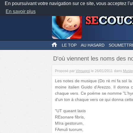
En poursuivant votre navigation sur ce site, vous acceptez l'u
En savoir plus
LE TOP
AU HASARD
SOUMETTR
D'où viennent les noms des n
Proposé par
Vinsugoi
le
26/01/2011
dans
Musiq
Les notes de musique (Do ré mi fa sol la 
moine italien Guido d'Arezzo. Il donn
chaque vers. Ce poème se nomme "L'hymne 
d'un ton à chaque vers ce qui donna cett
"UT queant laxis
REsonare fibris,
MIra gestorum,
FAmuli tuorum,