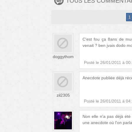
TOUS LES COMMENTA
1
C'est fou ça 8ans de mus
venait ? ben jvais dodo moi
doggythom
Posté le
26/01/2011 à 00
Anecdote publiée déjà ré
zil2305
Posté le
26/01/2011 à 04
Non elle n'a pas déjà été
une anecdote où l'on parla