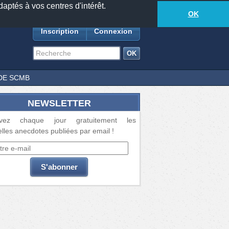
daptés à vos centres d'intérêt.
18877
anecdotes
-
565
lecteurs connectés
ds
OK
Inscription
Connexion
DE SCMB
NEWSLETTER
vez chaque jour gratuitement les
lles anecdotes publiées par email !