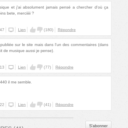
ique et j'ai absolument jamais pensé a chercher d'où ça
ns bete, merciiiii ?
:47
unknown
Lien
(
180
)
Répondre
 publiée sur le site mais dans l'un des commentaires (dans
it de musique aussi je pense).
:13
unknown
Lien
(
77
)
Répondre
a 440 il me semble.
:22
unknown
Lien
(
41
)
Répondre
S'abonner