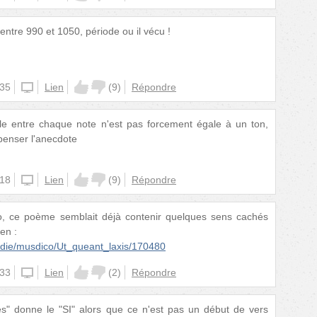
 entre 990 et 1050, période ou il vécu !
:35
unknown
Lien
(
9
)
Répondre
valle entre chaque note n'est pas forcement égale à un ton,
penser l'anecdote
:18
unknown
Lien
(
9
)
Répondre
do, ce poème semblait déjà contenir quelques sens cachés
en :
edie/musdico/Ut_queant_laxis/170480
:33
unknown
Lien
(
2
)
Répondre
s" donne le "SI" alors que ce n'est pas un début de vers