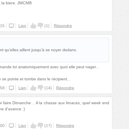
a la biere. JMCMB
:15
unknown
Lien
(
1
)
Répondre
nt qu'elles aillent jusqu'à se noyer dedans.
ande toi anatomiquement avec quoi elle peut nager...
se pointe et tombe dans le récipient...
:58
unknown
Lien
(
14
)
Répondre
oi faire Dimanche .. A la chasse aux limaces, quel week end
gne d'avance :)
:00
unknown
Lien
(
17
)
Répondre