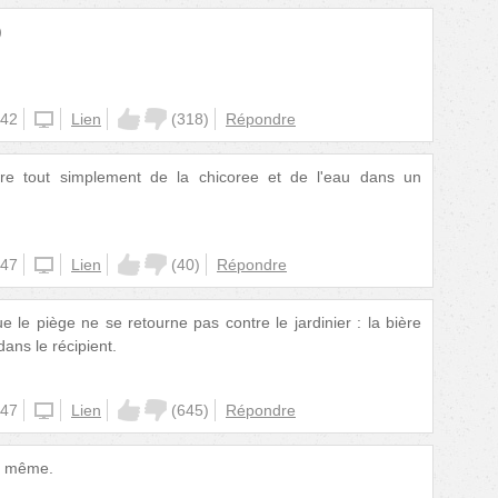
)
:42
unknown
Lien
(
318
)
Répondre
re tout simplement de la chicoree et de l'eau dans un
:47
unknown
Lien
(
40
)
Répondre
ue le piège ne se retourne pas contre le jardinier : la bière
 dans le récipient.
:47
unknown
Lien
(
645
)
Répondre
le même.