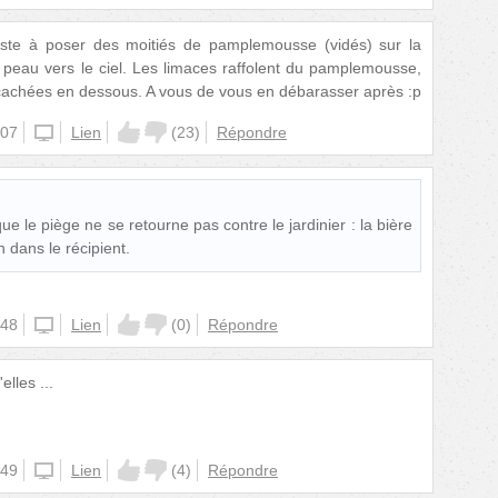
ste à poser des moitiés de pamplemousse (vidés) sur la
, peau vers le ciel. Les limaces raffolent du pamplemousse,
 cachées en dessous. A vous de vous en débarasser après :p
:07
unknown
Lien
(
23
)
Répondre
que le piège ne se retourne pas contre le jardinier : la bière
in dans le récipient.
:48
unknown
Lien
(
0
)
Répondre
lles ...
:49
unknown
Lien
(
4
)
Répondre