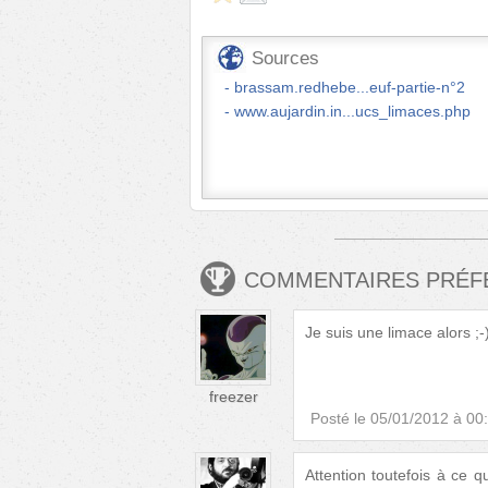
Sources
brassam.redhebe...euf-partie-n°2
www.aujardin.in...ucs_limaces.php
COMMENTAIRES PRÉ
Je suis une limace alors ;-
freezer
Posté le
05/01/2012 à 00
Attention toutefois à ce q