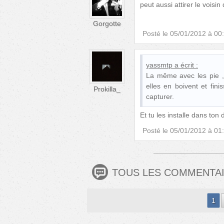
peut aussi attirer le voisin
Gorgotte
Posté le
05/01/2012 à 00
yassmtp
a écrit :
La même avec les pie , o
elles en boivent et fin
Prokilla_
capturer.
Et tu les installe dans to
Posté le
05/01/2012 à 01
TOUS LES COMMENTA
1