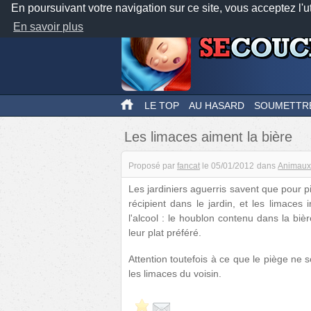
En poursuivant votre navigation sur ce site, vous acceptez l'u
En savoir plus
LE TOP
AU HASARD
SOUMETTR
Les limaces aiment la bière
Proposé par
fancat
le
05/01/2012
dans
Animau
Les jardiniers aguerris savent que pour pi
récipient dans le jardin, et les limaces 
l'alcool : le houblon contenu dans la bièr
leur plat préféré.
Attention toutefois à ce que le piège ne se
les limaces du voisin.