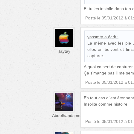
Et tu les installe dans to
Posté le
05/01/2012 à 01
yassmtp
a écrit :
La même avec les pie , o
elles en boivent et fin
Taytay
capturer.
À quoi ça sert de capturer
Ça s'mange pas il me sem
Posté le
05/01/2012 à 01
En tout cas c 'est étonnant
Insolite comme histoire.
Abdelhandsome
Posté le
05/01/2012 à 01