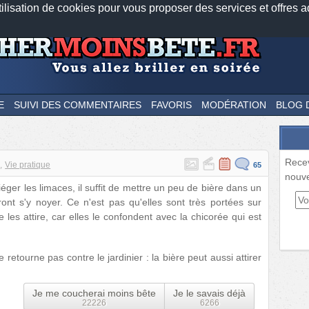
tilisation de cookies pour vous proposer des services et offres a
Nos applications mobiles
Newsletter
Facebook
Twitter
Fee
E
SUIVI DES COMMENTAIRES
FAVORIS
MODÉRATION
BLOG 
Rece
x
Vie pratique
65
nouve
éger les limaces, il suffit de mettre un peu de bière dans un
iront s'y noyer. Ce n'est pas qu'elles sont très portées sur
e les attire, car elles le confondent avec la chicorée qui est
 retourne pas contre le jardinier : la bière peut aussi attirer
Je me coucherai moins bête
Je le savais déjà
22226
6266