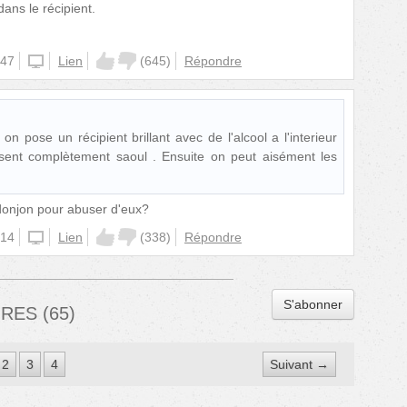
 dans le récipient.
:47
unknown
Lien
(
645
)
Répondre
n pose un récipient brillant avec de l'alcool a l'interieur
issent complètement saoul . Ensuite on peut aisément les
n donjon pour abuser d'eux?
:14
unknown
Lien
(
338
)
Répondre
S'abonner
IRES
(
65
)
2
3
4
Suivant →