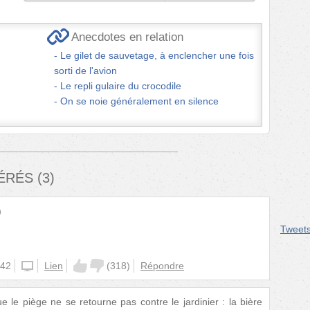
Anecdotes en relation
Le gilet de sauvetage, à enclencher une fois
sorti de l'avion
Le repli gulaire du crocodile
On se noie généralement en silence
FÉRÉS
(
3
)
)
Tweet
:42
unknown
Lien
(
318
)
Répondre
ue le piège ne se retourne pas contre le jardinier : la bière