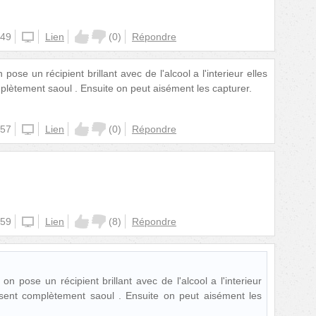
:49
unknown
Lien
(
0
)
Répondre
ose un récipient brillant avec de l'alcool a l'interieur elles
mplètement saoul . Ensuite on peut aisément les capturer.
:57
unknown
Lien
(
0
)
Répondre
:59
unknown
Lien
(
8
)
Répondre
n pose un récipient brillant avec de l'alcool a l'interieur
issent complètement saoul . Ensuite on peut aisément les