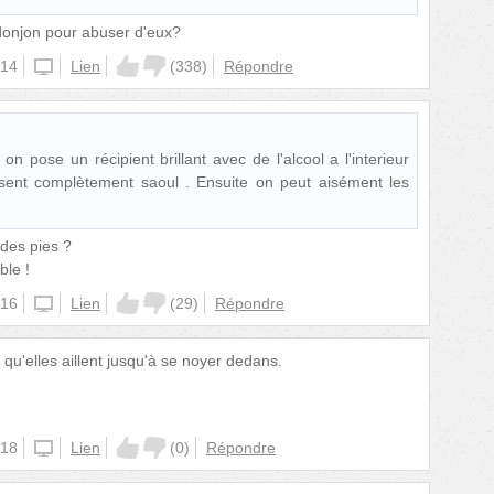
n donjon pour abuser d'eux?
:14
unknown
Lien
(
338
)
Répondre
n pose un récipient brillant avec de l'alcool a l'interieur
issent complètement saoul . Ensuite on peut aisément les
 des pies ?
ble !
:16
unknown
Lien
(
29
)
Répondre
 qu'elles aillent jusqu'à se noyer dedans.
:18
unknown
Lien
(
0
)
Répondre