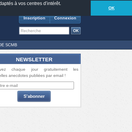
daptés à vos centres d'intérêt.
18885
anecdotes
-
332
lecteurs connectés
ds
OK
Inscription
Connexion
DE SCMB
NEWSLETTER
vez chaque jour gratuitement les
lles anecdotes publiées par email !