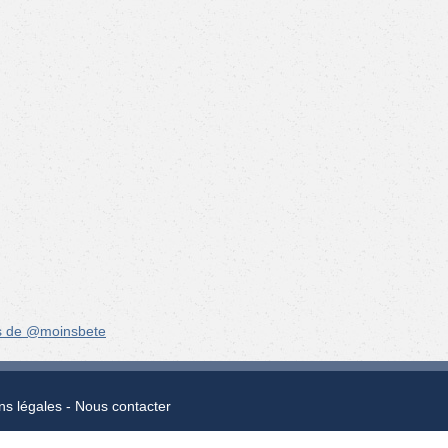
s de @moinsbete
ns légales
Nous contacter