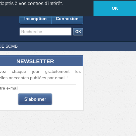
daptés à vos centres d'intérêt.
18885
anecdotes
-
479
lecteurs connectés
ds
OK
Inscription
Connexion
DE SCMB
NEWSLETTER
vez chaque jour gratuitement les
lles anecdotes publiées par email !