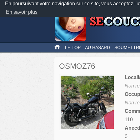
En poursuivant votre navigation sur ce site, vous acceptez l'u
En savoir plus
LE TOP
AU HASARD
SOUMETTR
OSMOZ76
Locali
Non re
Occupa
Non re
Comme
110
Anecdo
0