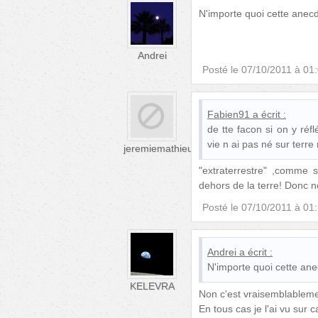
N'importe quoi cette anecd
Andrei
Posté le
07/10/2011 à 01
Fabien91
a écrit :
de tte facon si on y réf
vie n ai pas né sur terre
jeremiemathieu
"extraterrestre" ,comme 
dehors de la terre! Donc no
Posté le
07/10/2011 à 01
Andrei
a écrit :
N'importe quoi cette ane
KELEVRA
Non c'est vraisemblablemen
En tous cas je l'ai vu sur c