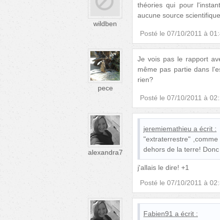
théories qui pour l'insta
aucune source scientifique
wildben
Posté le
07/10/2011 à 01
Je vois pas le rapport ave
même pas partie dans l'e
rien?
pece
Posté le
07/10/2011 à 02
jeremiemathieu
a écrit :
"extraterrestre" ,comme
dehors de la terre! Donc 
alexandra7
j'allais le dire! +1
Posté le
07/10/2011 à 02
Fabien91
a écrit :