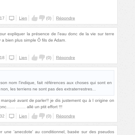
:17
unknown
Lien
(
0
)
Répondre
our expliquer la présence de l'eau donc de la vie sur terre
 y a bien plus simple Ô fils de Adam.
:18
unknown
Lien
(
0
)
Répondre
 son nom l'indique, fait références aux choses qui sont en
non, les terriens ne sont pas des extraterrestres...
i marqué avant de parler!! je dis justement qu à l origine on
....... ........ allé un ptit effort !!!
:32
unknown
Lien
(
0
)
Répondre
ter une 'anecdote' au conditionnel, basée sur des pseudos