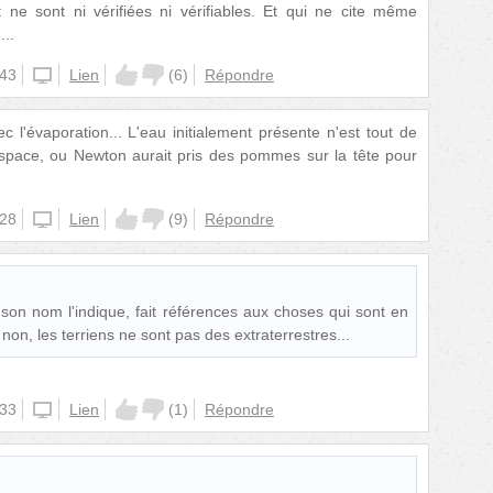
nt ne sont ni vérifiées ni vérifiables. Et qui ne cite même
...
:43
unknown
Lien
(
6
)
Répondre
c l'évaporation... L'eau initialement présente n'est tout de
space, ou Newton aurait pris des pommes sur la tête pour
:28
unknown
Lien
(
9
)
Répondre
 son nom l'indique, fait références aux choses qui sont en
non, les terriens ne sont pas des extraterrestres...
:33
unknown
Lien
(
1
)
Répondre