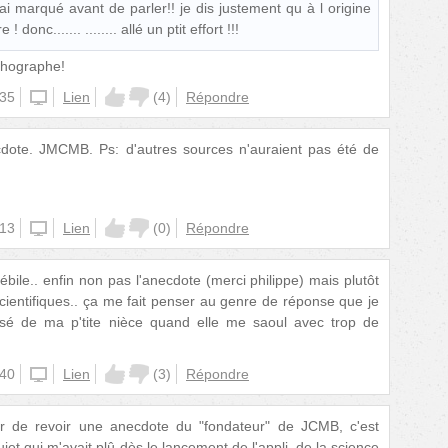
 ai marqué avant de parler!! je dis justement qu à l origine
 donc....... ........ allé un ptit effort !!!
orthographe!
:35
unknown
Lien
(
4
)
Répondre
ecdote. JMCMB. Ps: d'autres sources n'auraient pas été de
:13
unknown
Lien
(
0
)
Répondre
ébile.. enfin non pas l'anecdote (merci philippe) mais plutôt
 scientifiques.. ça me fait penser au genre de réponse que je
é de ma p'tite nièce quand elle me saoul avec trop de
:40
unknown
Lien
(
3
)
Répondre
sir de revoir une anecdote du "fondateur" de JCMB, c'est
et qui m'avait plû dès le lancement de l'appli, de la science