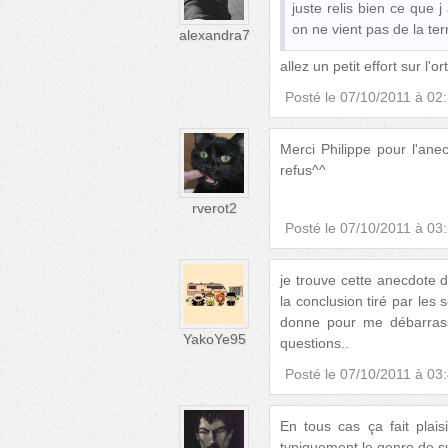
juste relis bien ce que j
on ne vient pas de la terre !
alexandra7
allez un petit effort sur l'
Posté le
07/10/2011 à 02
Merci Philippe pour l'an
refus^^
rverot2
Posté le
07/10/2011 à 03
je trouve cette anecdote d
la conclusion tiré par les
donne pour me débarrass
YakoYe95
questions..
Posté le
07/10/2011 à 03
En tous cas ça fait plai
typiquement le genre de suj