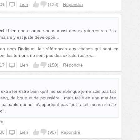
:01
unknown
Lien
(
123
)
Répondre
léchi bien nous somme nous aussi des extraterrestres !! la
 mais s y est juste développé...
son nom l'indique, fait références aux choses qui sont en
n, les terriens ne sont pas des extraterrestres...
:17
unknown
Lien
(
150
)
Répondre
extra terrestre bien qu'il me semble que je ne sois pas fait
sang, de boue et de poussière , mais taillé en une matière
 impalpable qui ne m'appartient pas tout à fait même si elle
i .
?!
:36
unknown
Lien
(
90
)
Répondre