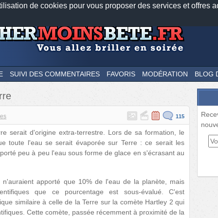
tilisation de cookies pour vous proposer des services et offres a
Nos applications mobiles
Newsletter
Facebook
Twitter
Fee
E
SUIVI DES COMMENTAIRES
FAVORIS
MODÉRATION
BLOG 
rre
Rece
ces
115
nouve
e serait d'origine extra-terrestre. Lors de sa formation, le
e toute l'eau se serait évaporée sur Terre : ce serait les
pporté peu à peu l'eau sous forme de glace en s'écrasant au
n'auraient apporté que 10% de l'eau de la planète, mais
entifiques que ce pourcentage est sous-évalué. C'est
que similaire à celle de la Terre sur la comète Hartley 2 qui
entifiques. Cette comète, passée récemment à proximité de la