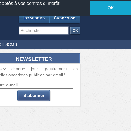
daptés à vos centres d'intérêt.
18873
anecdotes
-
709
lecteurs connectés
ds
OK
Inscription
Connexion
DE SCMB
NEWSLETTER
vez chaque jour gratuitement les
lles anecdotes publiées par email !