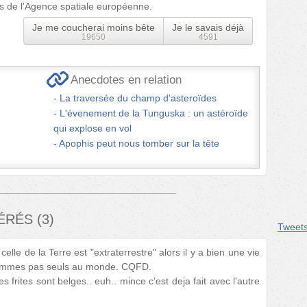
ns de l'Agence spatiale européenne.
Je me coucherai moins bête
Je le savais déjà
19650
4591
Anecdotes en relation
La traversée du champ d'asteroïdes
L'évenement de la Tunguska : un astéroïde
qui explose en vol
Apophis peut nous tomber sur la tête
FÉRÉS
(
3
)
Tweet
e celle de la Terre est "extraterrestre" alors il y a bien une vie
sommes pas seuls au monde. CQFD.
frites sont belges.. euh.. mince c'est deja fait avec l'autre