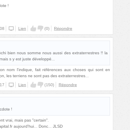
ote !
:08
unknown
Lien
(
0
)
Répondre
léchi bien nous somme nous aussi des extraterrestres !! la
 mais s y est juste développé...
son nom l'indique, fait références aux choses qui sont en
n, les terriens ne sont pas des extraterrestres...
:17
unknown
Lien
(
150
)
Répondre
cdote !
t vrai, mais pas "certain".
apital.fr aujourd'hui... Donc... JLSD