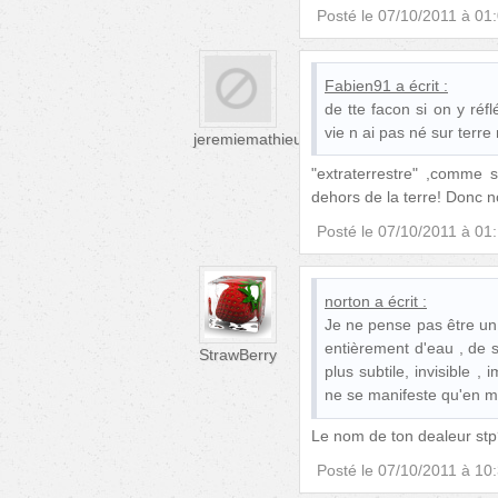
Posté le
07/10/2011 à 01
Fabien91
a écrit :
de tte facon si on y réf
vie n ai pas né sur terre
jeremiemathieu
"extraterrestre" ,comme 
dehors de la terre! Donc no
Posté le
07/10/2011 à 01
norton
a écrit :
Je ne pense pas être un 
entièrement d'eau , de 
StrawBerry
plus subtile, invisible ,
ne se manifeste qu'en mo
Le nom de ton dealeur stp
Posté le
07/10/2011 à 10