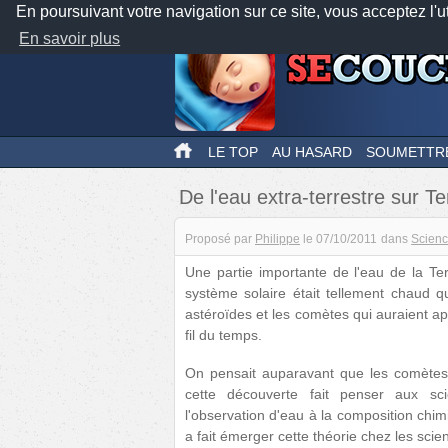
En poursuivant votre navigation sur ce site, vous acceptez l'u
En savoir plus
LE TOP
AU HASARD
SOUMETTR
De l'eau extra-terrestre sur Te
Proposé par
Philippe
le
07/10/2011
dans
Scien
Une partie importante de l'eau de la Terr
système solaire était tellement chaud qu
astéroïdes et les comètes qui auraient a
fil du temps.
On pensait auparavant que les comètes 
cette découverte fait penser aux sci
l'observation d'eau à la composition chimi
a fait émerger cette théorie chez les sci