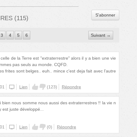
S'abonner
IRES
(
115
)
3
4
5
6
Suivant →
e celle de la Terre est "extraterrestre" alors il y a bien une vie
sommes pas seuls au monde. CQFD.
frites sont belges.. euh.. mince c'est deja fait avec l'autre
:01
unknown
Lien
(
123
)
Répondre
hi bien nous somme nous aussi des extraterrestres !! la vie n
y est juste développé...
:01
unknown
Lien
(
0
)
Répondre