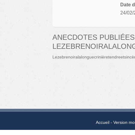
Date d
24/02/
ANECDOTES PUBLIÉES
LEZEBRENOIRALALON
Lezebrenoiralalonguecrinièretendreetsincè
Accueil
Version mo