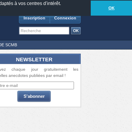
daptés à vos centres d'intérêt.
18881
anecdotes
-
241
lecteurs connectés
ds
OK
Inscription
Connexion
DE SCMB
NEWSLETTER
vez chaque jour gratuitement les
lles anecdotes publiées par email !