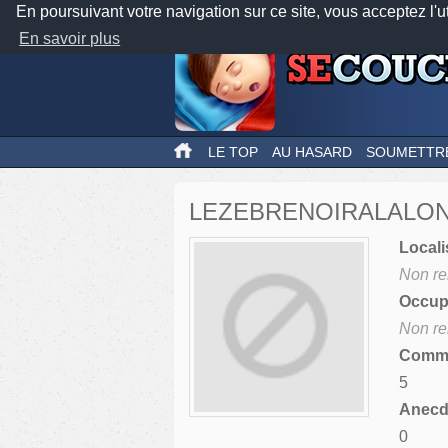
En poursuivant votre navigation sur ce site, vous acceptez l'u
En savoir plus
LE TOP
AU HASARD
SOUMETTR
LEZEBRENOIRALALO
Locali
Non re
Occupa
Non re
Comme
5
Anecdo
0