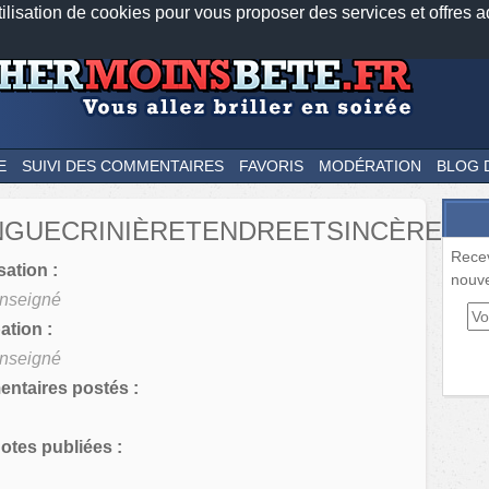
tilisation de cookies pour vous proposer des services et offres a
Nos applications mobiles
Newsletter
Facebook
Twitter
Fee
E
SUIVI DES COMMENTAIRES
FAVORIS
MODÉRATION
BLOG 
NGUECRINIÈRETENDREETSINCÈRE
Rece
sation :
nouve
nseigné
tion :
nseigné
ntaires postés :
tes publiées :