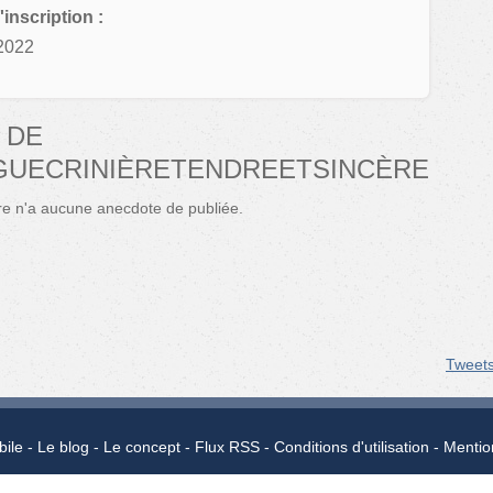
'inscription :
2022
 DE
GUECRINIÈRETENDREETSINCÈRE
re n'a aucune anecdote de publiée.
Tweet
bile
Le blog
Le concept
Flux RSS
Conditions d'utilisation
Mentio