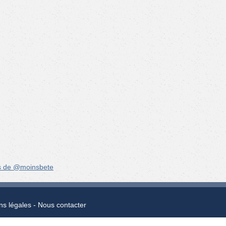
s de @moinsbete
ns légales
Nous contacter