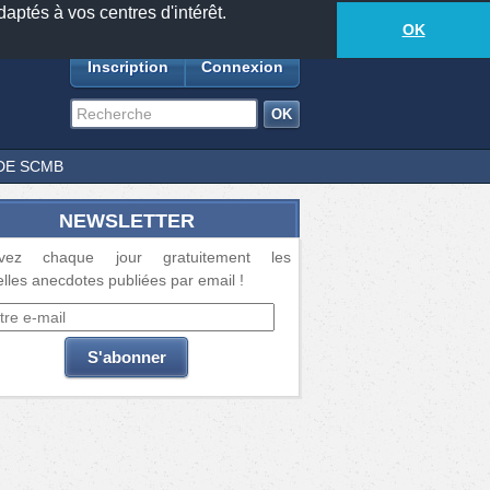
daptés à vos centres d'intérêt.
18885
anecdotes
-
620
lecteurs connectés
ds
OK
Inscription
Connexion
DE SCMB
NEWSLETTER
vez chaque jour gratuitement les
lles anecdotes publiées par email !