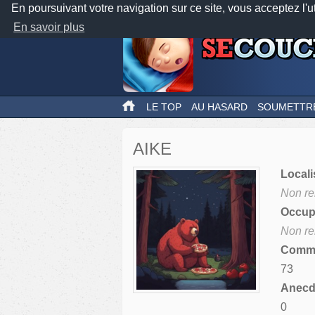
En poursuivant votre navigation sur ce site, vous acceptez l'u
En savoir plus
LE TOP
AU HASARD
SOUMETTR
AIKE
Locali
Non re
Occupa
Non re
Comme
73
Anecdo
0