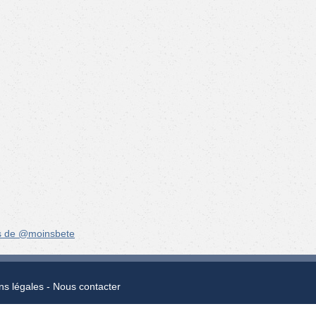
s de @moinsbete
ns légales
Nous contacter