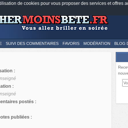
tilisation de cookies pour vous proposer des services et offres a
Nos applications mobiles
Newsletter
Facebook
Twitter
Fee
E
SUIVI DES COMMENTAIRES
FAVORIS
MODÉRATION
BLOG 
Rece
sation :
nouve
nseigné
tion :
nseigné
ntaires postés :
tes publiées :