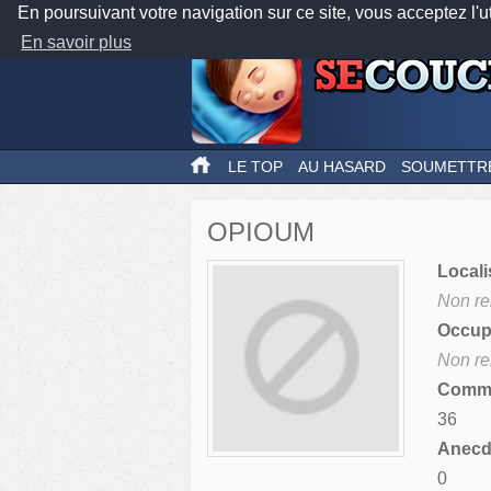
En poursuivant votre navigation sur ce site, vous acceptez l'u
En savoir plus
LE TOP
AU HASARD
SOUMETTR
OPIOUM
Locali
Non re
Occupa
Non re
Comme
36
Anecdo
0