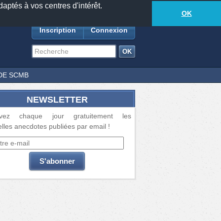
daptés à vos centres d'intérêt.
18881
anecdotes
-
421
lecteurs connectés
ds
OK
Inscription
Connexion
DE SCMB
NEWSLETTER
vez chaque jour gratuitement les
lles anecdotes publiées par email !