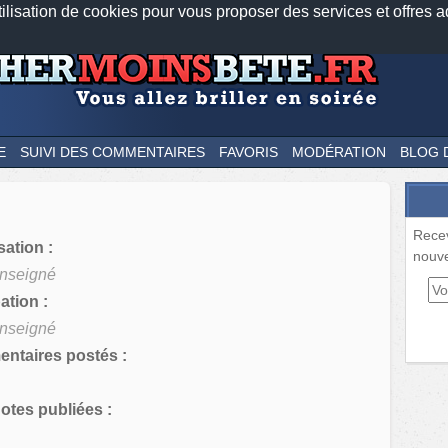
tilisation de cookies pour vous proposer des services et offres a
Nos applications mobiles
Newsletter
Facebook
Twitter
Fee
E
SUIVI DES COMMENTAIRES
FAVORIS
MODÉRATION
BLOG 
Rece
sation :
nouve
nseigné
tion :
nseigné
ntaires postés :
tes publiées :