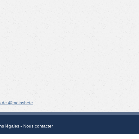
s de @moinsbete
ns légales
Nous contacter