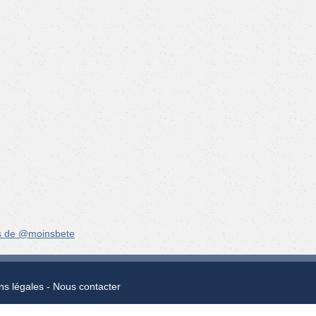
s de @moinsbete
ns légales
Nous contacter