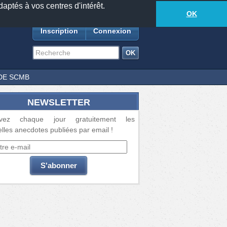
daptés à vos centres d'intérêt.
18885
anecdotes
-
327
lecteurs connectés
ds
OK
Inscription
Connexion
DE SCMB
NEWSLETTER
vez chaque jour gratuitement les
lles anecdotes publiées par email !