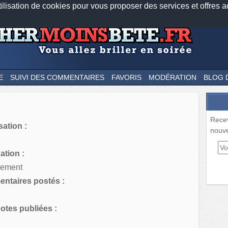
tilisation de cookies pour vous proposer des services et offres a
Nos applications mobiles
Newsletter
Facebook
Twitter
Fee
E
SUIVI DES COMMENTAIRES
FAVORIS
MODÉRATION
BLOG 
Rece
sation :
nouve
e
tion :
ement
ntaires postés :
tes publiées :