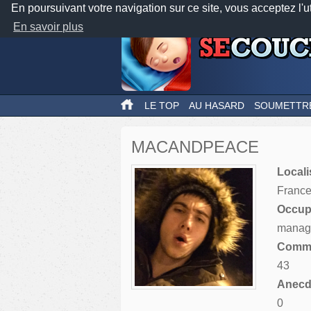
En poursuivant votre navigation sur ce site, vous acceptez l'u
En savoir plus
LE TOP
AU HASARD
SOUMETTR
MACANDPEACE
Locali
Franc
Occupa
manag
Comme
43
Anecdo
0