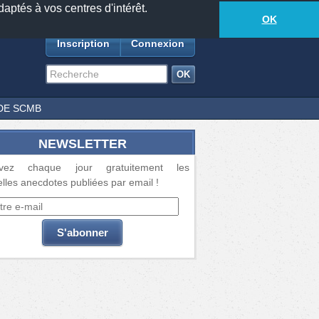
daptés à vos centres d'intérêt.
18877
anecdotes
-
365
lecteurs connectés
ds
OK
Inscription
Connexion
DE SCMB
NEWSLETTER
vez chaque jour gratuitement les
lles anecdotes publiées par email !