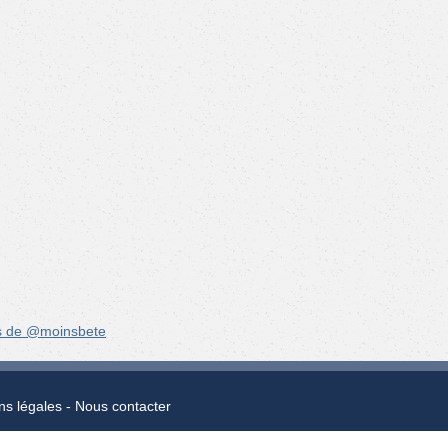
s de @moinsbete
ns légales
Nous contacter