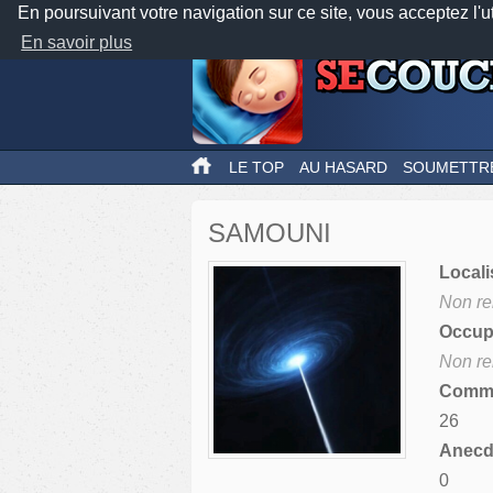
En poursuivant votre navigation sur ce site, vous acceptez l'u
En savoir plus
LE TOP
AU HASARD
SOUMETTR
SAMOUNI
Locali
Non re
Occupa
Non re
Comme
26
Anecdo
0