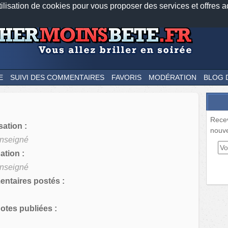
tilisation de cookies pour vous proposer des services et offres a
Nos applications mobiles
Newsletter
Facebook
Twitter
Fee
E
SUIVI DES COMMENTAIRES
FAVORIS
MODÉRATION
BLOG 
Rece
sation :
nouve
nseigné
tion :
nseigné
ntaires postés :
tes publiées :