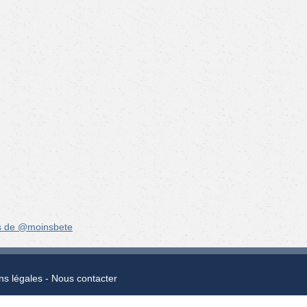
s de @moinsbete
ns légales
Nous contacter