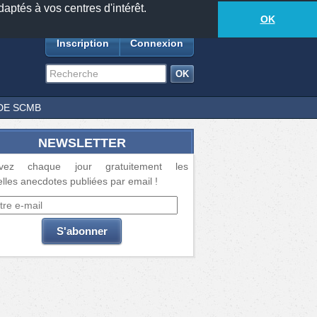
daptés à vos centres d'intérêt.
18877
anecdotes
-
322
lecteurs connectés
ds
OK
Inscription
Connexion
DE SCMB
NEWSLETTER
vez chaque jour gratuitement les
lles anecdotes publiées par email !