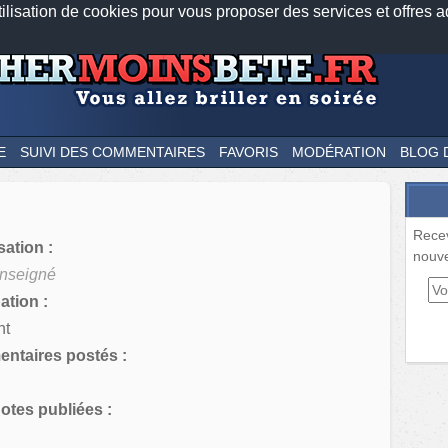
tilisation de cookies pour vous proposer des services et offres a
Nos applications mobiles
Newsletter
Facebook
Twitter
Fee
E
SUIVI DES COMMENTAIRES
FAVORIS
MODÉRATION
BLOG 
Rece
sation :
nouve
nseigné
tion :
nt
ntaires postés :
tes publiées :