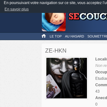
En poursuivant votre navigation sur ce site, vous acceptez l'u
En savoir plus
LE TOP
AU HASARD
SOUMETTR
ZE-HKN
Locali
Non re
Occupa
Etudia
Comme
43
Anecdo
0