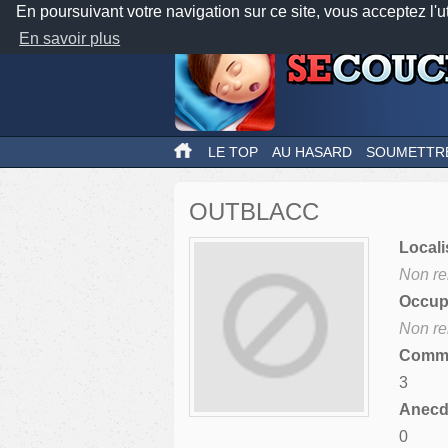
En poursuivant votre navigation sur ce site, vous acceptez l'u
En savoir plus
LE TOP
AU HASARD
SOUMETTR
OUTBLACC
Locali
Non re
Occupa
Non re
Comme
3
Anecdo
0