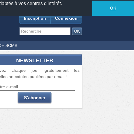
daptés à vos centres d'intérêt.
18877
anecdotes
-
556
lecteurs connectés
ds
OK
Inscription
Connexion
DE SCMB
NEWSLETTER
vez chaque jour gratuitement les
lles anecdotes publiées par email !