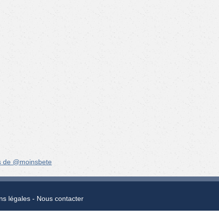
s de @moinsbete
ns légales
Nous contacter