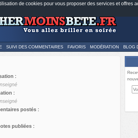
tilisation de cookies pour vous proposer des services et offres a
Nos applications mobiles
Newsletter
Facebook
Twitter
Fee
E
SUIVI DES COMMENTAIRES
FAVORIS
MODÉRATION
BLOG 
Rece
sation :
nouve
nseigné
tion :
nseigné
ntaires postés :
tes publiées :