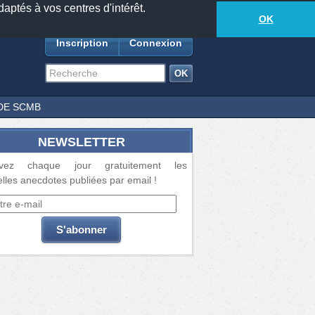
daptés à vos centres d'intérêt.
18885
anecdotes
-
434
lecteurs connectés
ds
OK
Inscription
Connexion
DE SCMB
NEWSLETTER
vez chaque jour gratuitement les
lles anecdotes publiées par email !