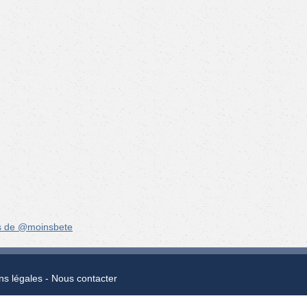
s de @moinsbete
ns légales
Nous contacter