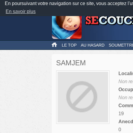
En poursuivant votre navigation sur ce site, vous acceptez l'u
En savoir plus
LE TOP
AU HASARD
SOUMETTR
SAMJEM
Locali
Non re
Occupa
Non re
Comme
19
Anecdo
0