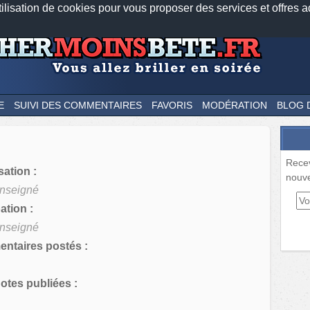
tilisation de cookies pour vous proposer des services et offres a
Nos applications mobiles
Newsletter
Facebook
Twitter
Fee
E
SUIVI DES COMMENTAIRES
FAVORIS
MODÉRATION
BLOG 
Rece
sation :
nouve
nseigné
tion :
nseigné
ntaires postés :
tes publiées :