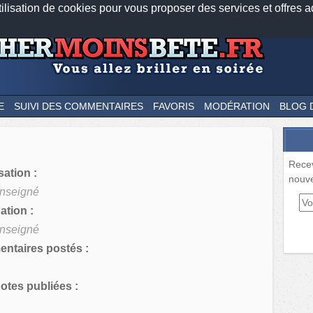
tilisation de cookies pour vous proposer des services et offres a
Nos applications mobiles
Newsletter
Facebook
Twitter
Fee
E
SUIVI DES COMMENTAIRES
FAVORIS
MODÉRATION
BLOG 
Rece
sation :
nouve
nseigné
tion :
nseigné
ntaires postés :
tes publiées :