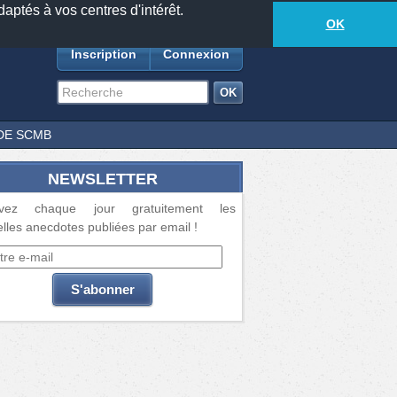
daptés à vos centres d'intérêt.
18873
anecdotes
-
337
lecteurs connectés
ds
OK
Inscription
Connexion
DE SCMB
NEWSLETTER
vez chaque jour gratuitement les
lles anecdotes publiées par email !