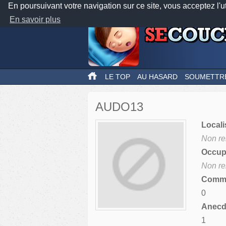
En poursuivant votre navigation sur ce site, vous acceptez l'u
En savoir plus
LE TOP
AU HASARD
SOUMETTR
AUDO13
Locali
Non re
Occupa
Non re
Comme
0
Anecdo
1