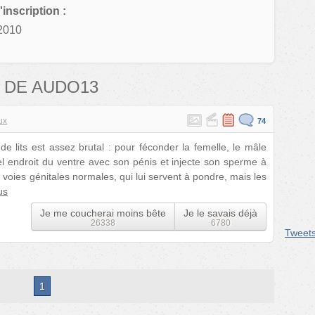
'inscription :
2010
 DE AUDO13
ux
74
 lits est assez brutal : pour féconder la femelle, le mâle
 endroit du ventre avec son pénis et injecte son sperme à
s voies génitales normales, qui lui servent à pondre, mais les
us
Je me coucherai moins bête
Je le savais déjà
26338
6780
Tweet
1