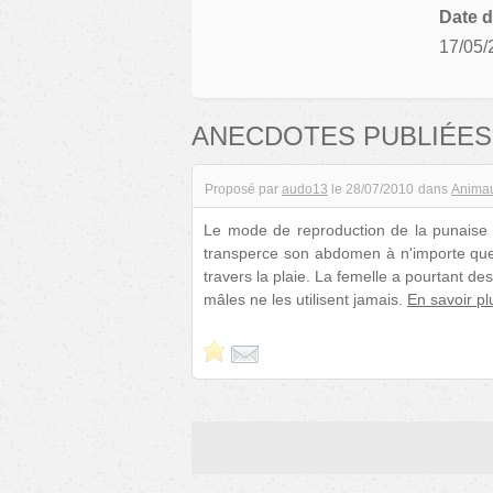
Date d
17/05/
ANECDOTES PUBLIÉES
Proposé par
audo13
le
28/07/2010
dans
Anima
Le mode de reproduction de la punaise de
transperce son abdomen à n'importe quel
travers la plaie. La femelle a pourtant de
mâles ne les utilisent jamais.
En savoir pl