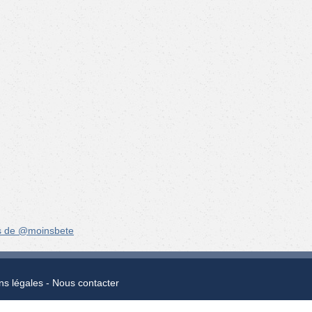
s de @moinsbete
ns légales
Nous contacter