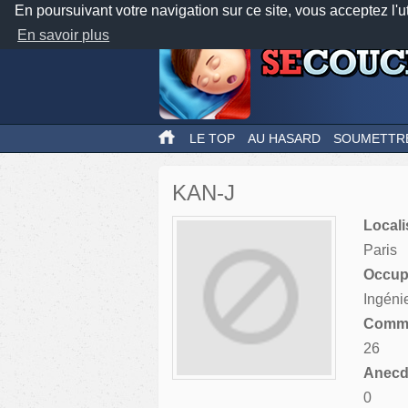
En poursuivant votre navigation sur ce site, vous acceptez l'u
En savoir plus
LE TOP
AU HASARD
SOUMETTR
KAN-J
Locali
Paris
Occupa
Ingéni
Comme
26
Anecdo
0