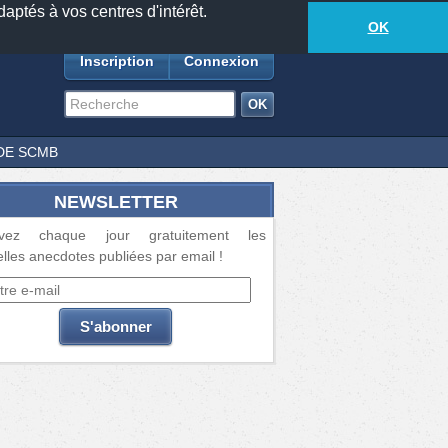
daptés à vos centres d'intérêt.
18881
anecdotes
-
430
lecteurs connectés
ds
OK
Inscription
Connexion
DE SCMB
NEWSLETTER
vez chaque jour gratuitement les
lles anecdotes publiées par email !