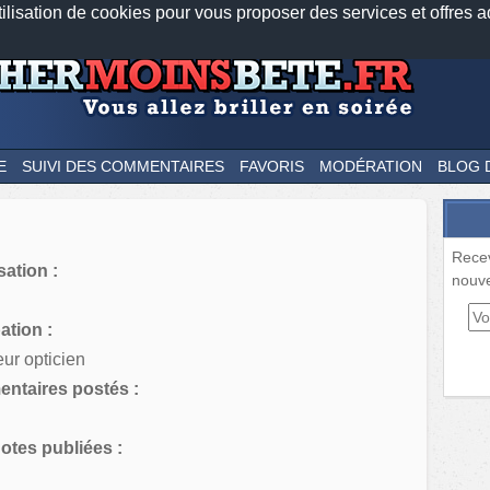
tilisation de cookies pour vous proposer des services et offres a
Nos applications mobiles
Newsletter
Facebook
Twitter
Fee
E
SUIVI DES COMMENTAIRES
FAVORIS
MODÉRATION
BLOG 
Rece
sation :
nouve
tion :
eur opticien
ntaires postés :
tes publiées :