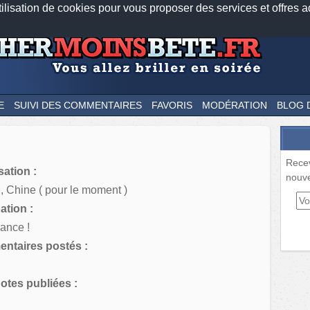
tilisation de cookies pour vous proposer des services et offres a
Nos applications mobiles
Newsletter
Facebook
Twitter
Fee
E
SUIVI DES COMMENTAIRES
FAVORIS
MODÉRATION
BLOG 
Rece
sation :
nouve
, Chine ( pour le moment )
tion :
ance !
ntaires postés :
tes publiées :