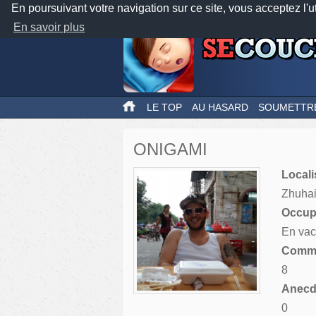
En poursuivant votre navigation sur ce site, vous acceptez l'u
En savoir plus
LE TOP
AU HASARD
SOUMETTR
ONIGAMI
Locali
Zhuhai
Occupa
En vac
Comme
8
Anecdo
0