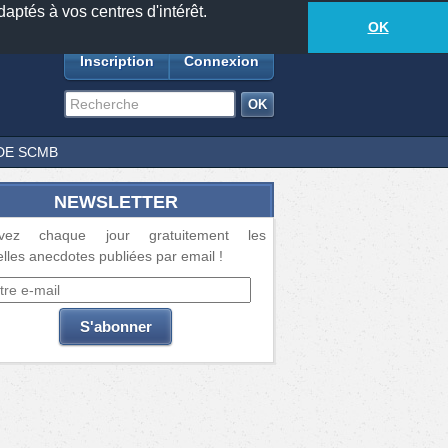
daptés à vos centres d'intérêt.
18877
anecdotes
-
610
lecteurs connectés
ds
OK
Inscription
Connexion
DE SCMB
NEWSLETTER
vez chaque jour gratuitement les
lles anecdotes publiées par email !