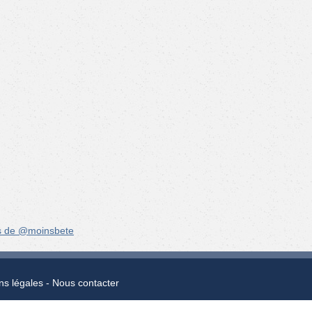
s de @moinsbete
ns légales
Nous contacter