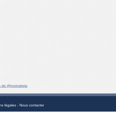
s de @moinsbete
ns légales
Nous contacter