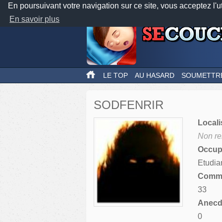
En poursuivant votre navigation sur ce site, vous acceptez l'u
En savoir plus
LE TOP
AU HASARD
SOUMETTR
SODFENRIR
Locali
Non re
Occupa
Etudia
Comme
33
Anecdo
0