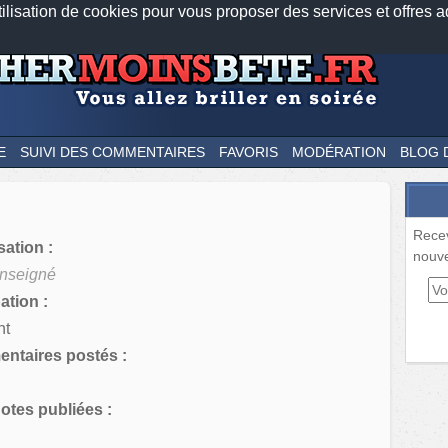
tilisation de cookies pour vous proposer des services et offres a
Nos applications mobiles
Newsletter
Facebook
Twitter
Fee
E
SUIVI DES COMMENTAIRES
FAVORIS
MODÉRATION
BLOG 
Rece
sation :
nouve
nseigné
tion :
nt
ntaires postés :
tes publiées :