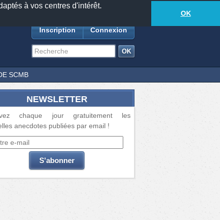
daptés à vos centres d'intérêt.
18885
anecdotes
-
571
lecteurs connectés
ds
OK
Inscription
Connexion
DE SCMB
NEWSLETTER
vez chaque jour gratuitement les
lles anecdotes publiées par email !