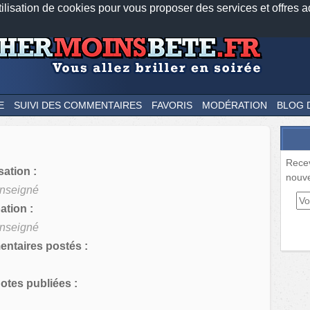
tilisation de cookies pour vous proposer des services et offres a
Nos applications mobiles
Newsletter
Facebook
Twitter
Fee
E
SUIVI DES COMMENTAIRES
FAVORIS
MODÉRATION
BLOG 
Rece
sation :
nouve
nseigné
tion :
nseigné
ntaires postés :
tes publiées :