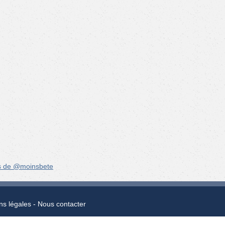
s de @moinsbete
ns légales
Nous contacter