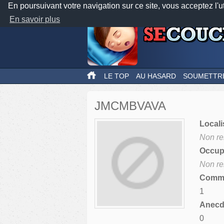
En poursuivant votre navigation sur ce site, vous acceptez l'u
En savoir plus
LE TOP
AU HASARD
SOUMETTR
JMCMBVAVA
Locali
Non re
Occupa
Non re
Comme
1
Anecdo
0