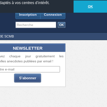
daptés à vos centres d'intérêt.
18877
anecdotes
-
377
lecteurs connectés
ds
OK
Inscription
Connexion
DE SCMB
NEWSLETTER
vez chaque jour gratuitement les
lles anecdotes publiées par email !