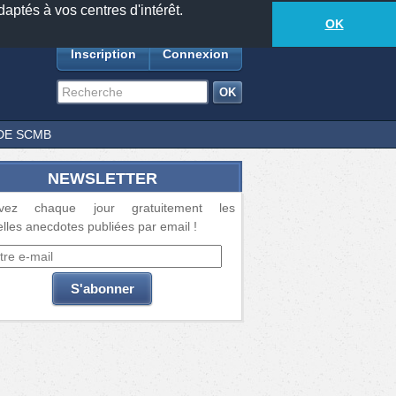
daptés à vos centres d'intérêt.
18877
anecdotes
-
581
lecteurs connectés
ds
OK
Inscription
Connexion
DE SCMB
NEWSLETTER
vez chaque jour gratuitement les
lles anecdotes publiées par email !