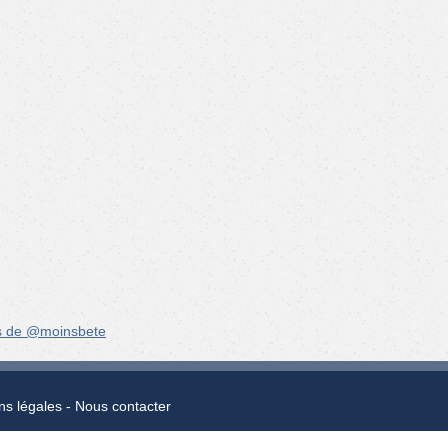
s de @moinsbete
ns légales
Nous contacter