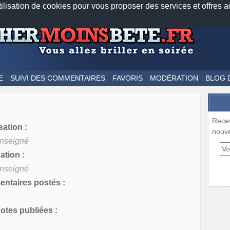
tilisation de cookies pour vous proposer des services et offres a
Nos applications mobiles
Newsletter
Facebook
Twitter
Fee
E
SUIVI DES COMMENTAIRES
FAVORIS
MODÉRATION
BLOG 
Rece
sation :
nouve
nseigné
tion :
nseigné
ntaires postés :
tes publiées :