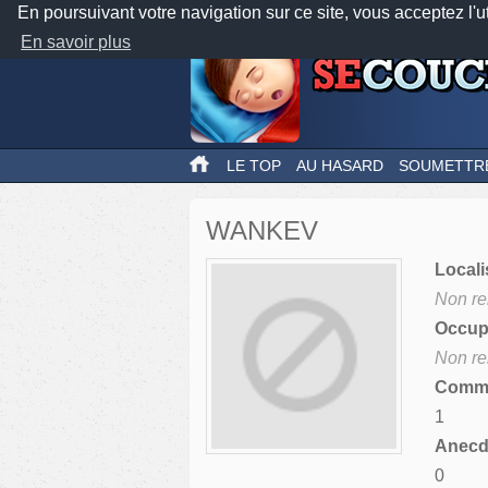
En poursuivant votre navigation sur ce site, vous acceptez l'u
En savoir plus
LE TOP
AU HASARD
SOUMETTR
WANKEV
Locali
Non re
Occupa
Non re
Comme
1
Anecdo
0