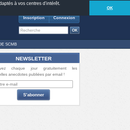
daptés à vos centres d'intérêt.
18877
anecdotes
-
276
lecteurs connectés
ds
OK
Inscription
Connexion
DE SCMB
NEWSLETTER
vez chaque jour gratuitement les
lles anecdotes publiées par email !