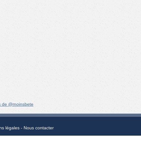
s de @moinsbete
ns légales
Nous contacter