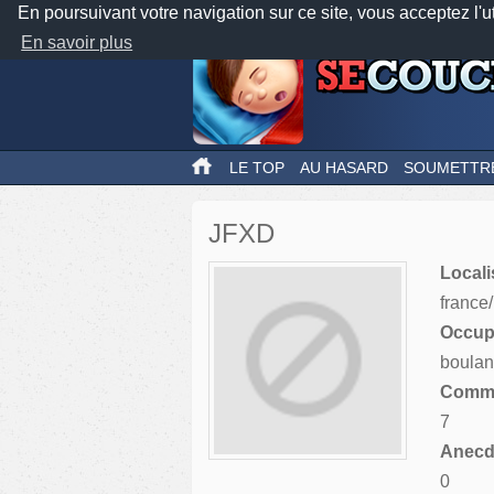
En poursuivant votre navigation sur ce site, vous acceptez l'u
En savoir plus
LE TOP
AU HASARD
SOUMETTR
JFXD
Locali
france
Occupa
boulan
Comme
7
Anecdo
0