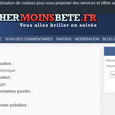
tilisation de cookies pour vous proposer des services et offres a
Nos applications mobiles
Newsletter
Facebook
Twitter
Fee
E
SUIVI DES COMMENTAIRES
FAVORIS
MODÉRATION
BLOG 
Rece
sation :
nouve
/mexique
tion :
ger
ntaires postés :
tes publiées :