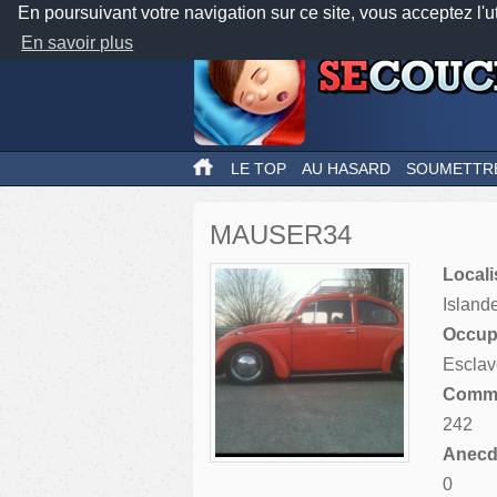
En poursuivant votre navigation sur ce site, vous acceptez l'u
En savoir plus
LE TOP
AU HASARD
SOUMETTR
MAUSER34
Locali
Island
Occupa
Esclav
Comme
242
Anecdo
0