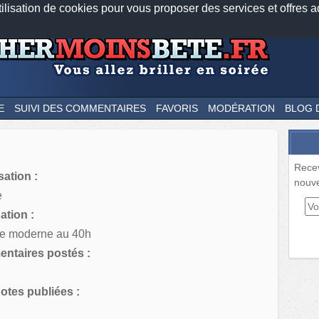
tilisation de cookies pour vous proposer des services et offres a
Nos applications mobiles
Newsletter
Facebook
Twitter
Fee
E
SUIVI DES COMMENTAIRES
FAVORIS
MODÉRATION
BLOG 
Rece
sation :
nouve
e
tion :
e moderne au 40h
ntaires postés :
tes publiées :