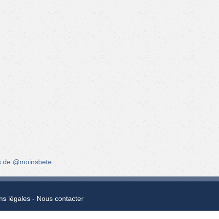
s de @moinsbete
ns légales
Nous contacter