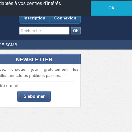
daptés à vos centres d'intérêt.
18877
anecdotes
-
258
lecteurs connectés
ds
OK
Inscription
Connexion
DE SCMB
NEWSLETTER
vez chaque jour gratuitement les
lles anecdotes publiées par email !