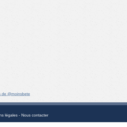
s de @moinsbete
ns légales
Nous contacter