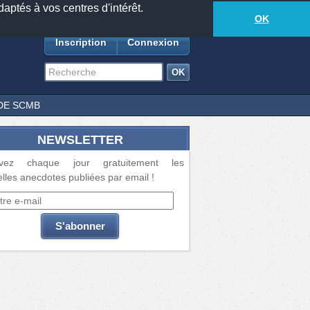
daptés à vos centres d'intérêt.
18881
anecdotes
-
415
lecteurs connectés
ds
OK
Inscription
Connexion
DE SCMB
NEWSLETTER
vez chaque jour gratuitement les
lles anecdotes publiées par email !