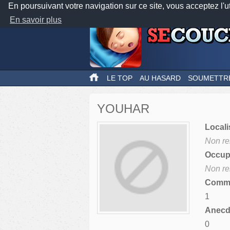
En poursuivant votre navigation sur ce site, vous acceptez l'u
En savoir plus
LE TOP
AU HASARD
SOUMETTR
YOUHAR
Locali
Non re
Occupa
Non re
Comme
1
Anecdo
0