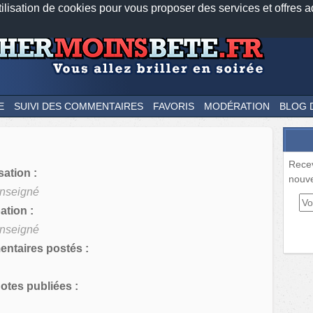
tilisation de cookies pour vous proposer des services et offres a
Nos applications mobiles
Newsletter
Facebook
Twitter
Fee
E
SUIVI DES COMMENTAIRES
FAVORIS
MODÉRATION
BLOG 
Rece
sation :
nouve
nseigné
tion :
nseigné
ntaires postés :
tes publiées :