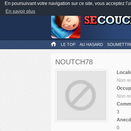
En poursuivant votre navigation sur ce site, vous acceptez l'u
En savoir plus
LE TOP
AU HASARD
SOUMETTR
NOUTCH78
Locali
Non re
Occupa
Non re
Comme
3
Anecdo
0