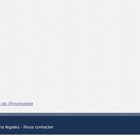
s de @moinsbete
ns légales
Nous contacter