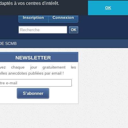
daptés à vos centres d'intérêt.
18885
anecdotes
-
559
lecteurs connectés
ds
OK
Inscription
Connexion
DE SCMB
NEWSLETTER
vez chaque jour gratuitement les
lles anecdotes publiées par email !