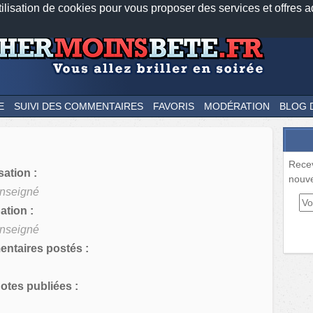
tilisation de cookies pour vous proposer des services et offres a
Nos applications mobiles
Newsletter
Facebook
Twitter
Fee
E
SUIVI DES COMMENTAIRES
FAVORIS
MODÉRATION
BLOG 
Rece
sation :
nouve
nseigné
tion :
nseigné
ntaires postés :
tes publiées :