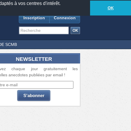
daptés à vos centres d'intérêt.
18885
anecdotes
-
336
lecteurs connectés
ds
OK
Inscription
Connexion
DE SCMB
NEWSLETTER
vez chaque jour gratuitement les
lles anecdotes publiées par email !