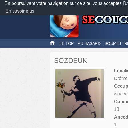
En poursuivant votre navigation sur ce site, vous acceptez l'u
En savoir plus
LE TOP
AU HASARD
SOUMETTR
SOZDEUK
Locali
Drôme
Occupa
Non re
Comme
18
Anecdo
1