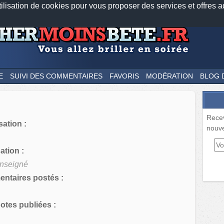
tilisation de cookies pour vous proposer des services et offres a
Nos applications mobiles
Newsletter
Facebook
Twitter
Fee
E
SUIVI DES COMMENTAIRES
FAVORIS
MODÉRATION
BLOG 
Rece
sation :
nouve
tion :
nseigné
ntaires postés :
tes publiées :