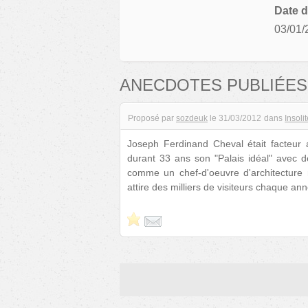
Date d
03/01/
ANECDOTES PUBLIÉES
Proposé par
sozdeuk
le
31/03/2012
dans
Insoli
Joseph Ferdinand Cheval était facteur 
durant 33 ans son "Palais idéal" avec d
comme un chef-d'oeuvre d'architecture 
attire des milliers de visiteurs chaque anné