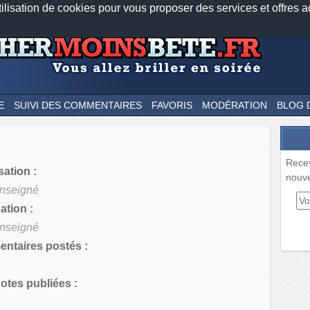
tilisation de cookies pour vous proposer des services et offres a
Nos applications mobiles
Newsletter
Facebook
Twitter
Fee
E
SUIVI DES COMMENTAIRES
FAVORIS
MODÉRATION
BLOG 
Rece
sation :
nouve
nseigné
tion :
nseigné
ntaires postés :
tes publiées :