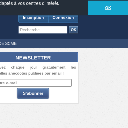
daptés à vos centres d'intérêt.
18881
anecdotes
-
540
lecteurs connectés
ds
OK
Inscription
Connexion
DE SCMB
NEWSLETTER
vez chaque jour gratuitement les
lles anecdotes publiées par email !