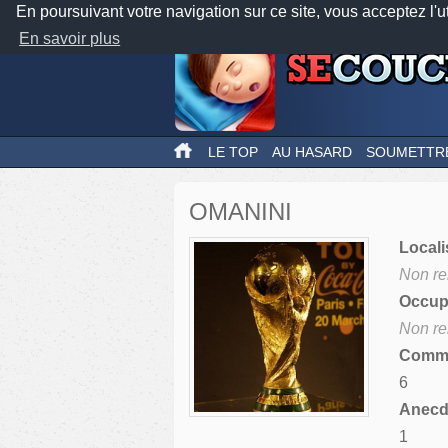
En poursuivant votre navigation sur ce site, vous acceptez l'u
En savoir plus
LE TOP
AU HASARD
SOUMETTR
OMANINI
Locali
Non re
Occupa
Non re
Comme
6
Anecdo
1