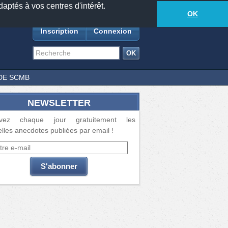
daptés à vos centres d'intérêt.
18877
anecdotes
-
279
lecteurs connectés
ds
OK
Inscription
Connexion
DE SCMB
NEWSLETTER
vez chaque jour gratuitement les
lles anecdotes publiées par email !