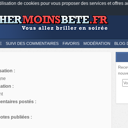
tilisation de cookies pour vous proposer des services et offres a
Nos applications mobiles
Newsletter
Facebook
Twitter
Fee
E
SUIVI DES COMMENTAIRES
FAVORIS
MODÉRATION
BLOG 
Rece
sation :
nouve
gne
tion :
nt
ntaires postés :
tes publiées :