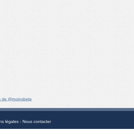
s de @moinsbete
ns légales
Nous contacter