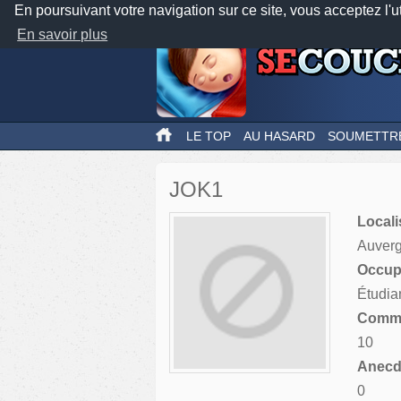
En poursuivant votre navigation sur ce site, vous acceptez l'u
En savoir plus
LE TOP
AU HASARD
SOUMETTR
JOK1
Locali
Auver
Occupa
Étudia
Comme
10
Anecdo
0