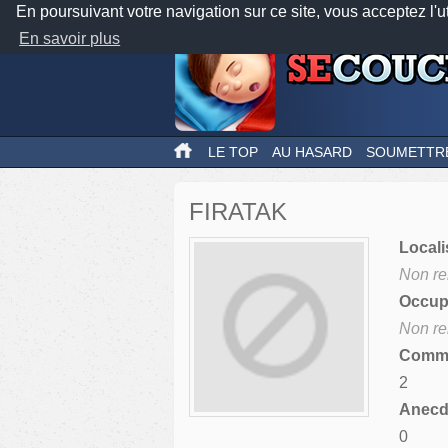
En poursuivant votre navigation sur ce site, vous acceptez l'u
En savoir plus
LE TOP
AU HASARD
SOUMETTR
FIRATAK
Locali
Non re
Occupa
Non re
Comme
2
Anecdo
0