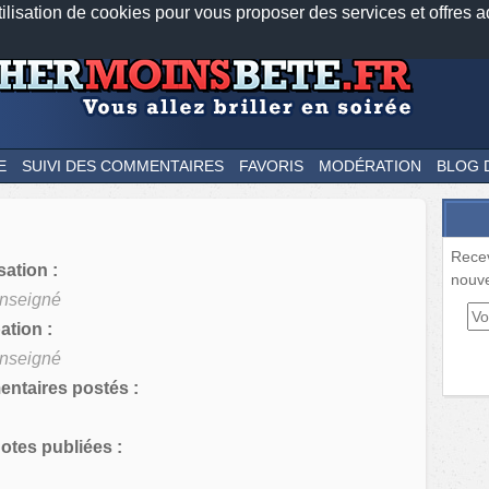
tilisation de cookies pour vous proposer des services et offres a
Nos applications mobiles
Newsletter
Facebook
Twitter
Fee
E
SUIVI DES COMMENTAIRES
FAVORIS
MODÉRATION
BLOG 
Rece
sation :
nouve
nseigné
tion :
nseigné
ntaires postés :
tes publiées :