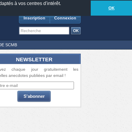
daptés à vos centres d'intérêt.
18881
anecdotes
-
218
lecteurs connectés
ds
OK
Inscription
Connexion
DE SCMB
NEWSLETTER
vez chaque jour gratuitement les
lles anecdotes publiées par email !