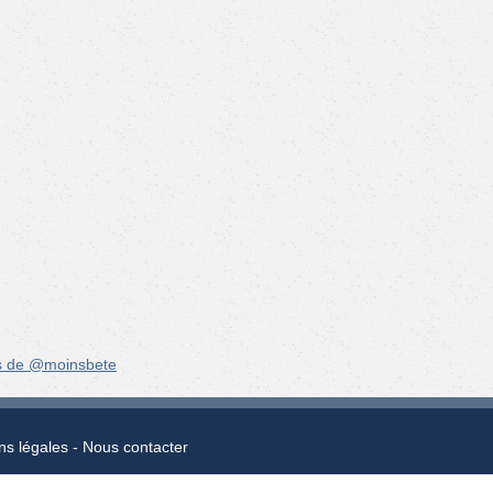
s de @moinsbete
ns légales
Nous contacter