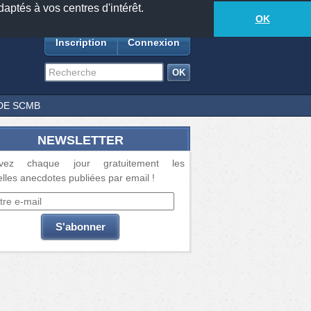
daptés à vos centres d'intérêt.
18881
anecdotes
-
546
lecteurs connectés
ds
OK
Inscription
Connexion
DE SCMB
NEWSLETTER
vez chaque jour gratuitement les
lles anecdotes publiées par email !