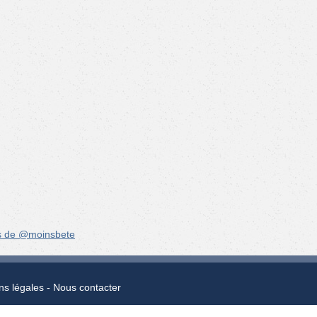
s de @moinsbete
ns légales
Nous contacter