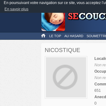
En poursuivant votre navigation sur ce site, vous acceptez l'u
En savoir plus
LE TOP
AU HASARD
SOUMETTR
NICOSTIQUE
Locali
Non re
Occupa
Non re
Comme
651
Anecdo
0