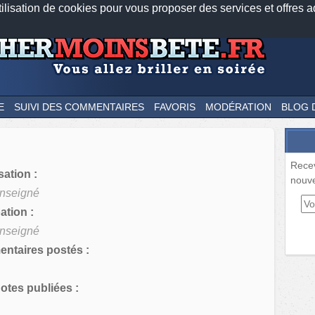
tilisation de cookies pour vous proposer des services et offres a
Nos applications mobiles
Newsletter
Facebook
Twitter
Fee
E
SUIVI DES COMMENTAIRES
FAVORIS
MODÉRATION
BLOG 
Rece
sation :
nouve
nseigné
tion :
nseigné
ntaires postés :
tes publiées :