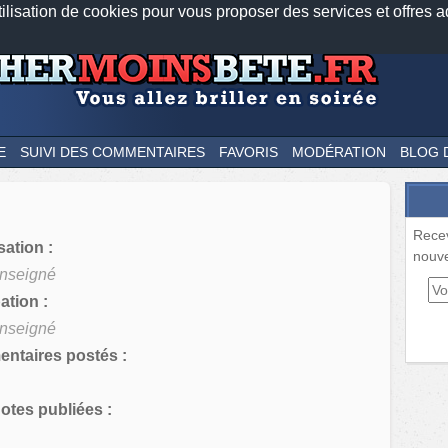
tilisation de cookies pour vous proposer des services et offres a
Nos applications mobiles
Newsletter
Facebook
Twitter
Fee
E
SUIVI DES COMMENTAIRES
FAVORIS
MODÉRATION
BLOG 
Rece
sation :
nouve
nseigné
tion :
nseigné
ntaires postés :
tes publiées :