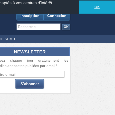
daptés à vos centres d'intérêt.
18881
anecdotes
-
264
lecteurs connectés
ds
OK
Inscription
Connexion
DE SCMB
NEWSLETTER
vez chaque jour gratuitement les
lles anecdotes publiées par email !