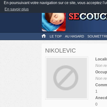
En poursuivant votre navigation sur ce site, vous acceptez l'u
En savoir plus
LE TOP
AU HASARD
SOUMETTR
NIKOLEVIC
Locali
Non re
Occupa
Non re
Comme
1
Anecdo
0