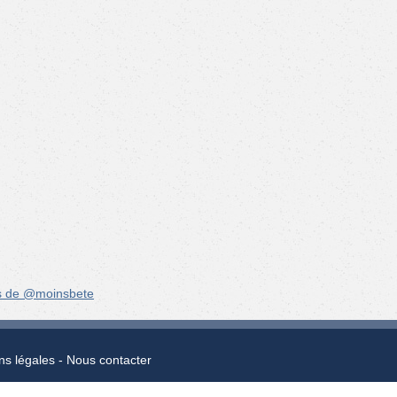
s de @moinsbete
ns légales
Nous contacter