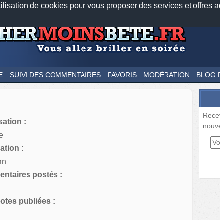
tilisation de cookies pour vous proposer des services et offres a
Nos applications mobiles
Newsletter
Facebook
Twitter
Fee
E
SUIVI DES COMMENTAIRES
FAVORIS
MODÉRATION
BLOG 
Rece
sation :
nouve
e
tion :
an
ntaires postés :
tes publiées :