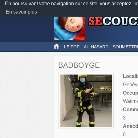
En poursuivant votre navigation sur ce site, vous acceptez l'u
En savoir plus
LE TOP
AU HASARD
SOUMETTR
BADBOYGE
Locali
Genèv
Occupa
Wattm
Comme
3
Anecdo
0