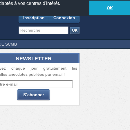
daptés à vos centres d'intérêt.
18881
anecdotes
-
373
lecteurs connectés
ds
OK
Inscription
Connexion
DE SCMB
NEWSLETTER
vez chaque jour gratuitement les
lles anecdotes publiées par email !