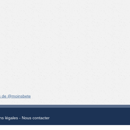
s de @moinsbete
ns légales
Nous contacter