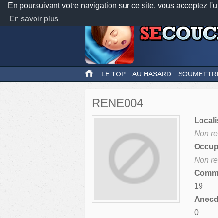
En poursuivant votre navigation sur ce site, vous acceptez l'u
En savoir plus
LE TOP
AU HASARD
SOUMETTR
RENE004
Locali
Non re
Occupa
Non re
Comme
19
Anecdo
0