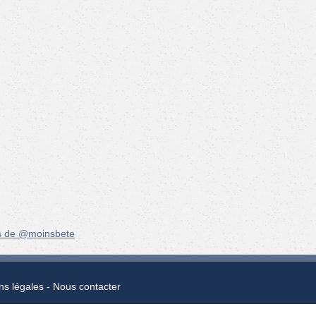
s de @moinsbete
ns légales
Nous contacter