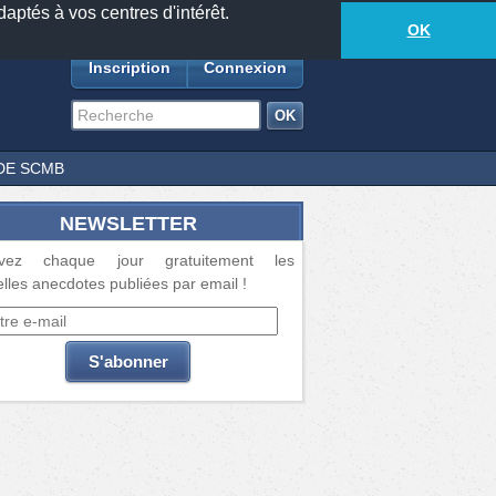
daptés à vos centres d'intérêt.
18881
anecdotes
-
532
lecteurs connectés
ds
OK
Inscription
Connexion
DE SCMB
NEWSLETTER
vez chaque jour gratuitement les
lles anecdotes publiées par email !