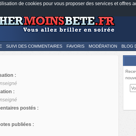
tilisation de cookies pour vous proposer des services et offres a
Nos applications mobiles
Newsletter
Facebook
Twitter
Fee
E
SUIVI DES COMMENTAIRES
FAVORIS
MODÉRATION
BLOG 
Rece
sation :
nouve
nseigné
tion :
nseigné
ntaires postés :
tes publiées :