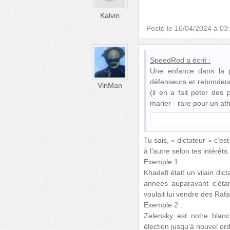
Kalvin
Posté le
16/04/2024 à 03
SpeedRod
a écrit :
Une enfance dans la pa
défenseurs et rebondeur
VinMan
(il en a fait peter des
marier - rare pour un ath
Tu sais, « dictateur » c’e
à l’autre selon tes intérêts.
Exemple 1 :
Khadafi était un vilain di
années auparavant c’éta
voulait lui vendre des Rafa
Exemple 2 :
Zelensky est notre blan
élection jusqu’à nouvel ordr