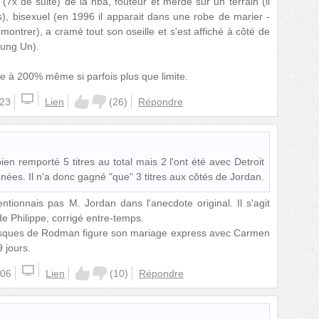
7x de suite) de la nba, fouteur et merde sur un terrain (il
s), bisexuel (en 1996 il apparait dans une robe de marier -
montrer), a cramé tout son oseille et s'est affiché à côté de
Jung Un).
e à 200% même si parfois plus que limite.
:23
Lien
(
26
)
Répondre
a bien remporté 5 titres au total mais 2 l'ont été avec Detroit
nées. Il n'a donc gagné "que" 3 titres aux côtés de Jordan.
mentionnais pas M. Jordan dans l'anecdote original. Il s'agit
de Philippe, corrigé entre-temps.
asques de Rodman figure son mariage express avec Carmen
 jours.
:06
Lien
(
10
)
Répondre