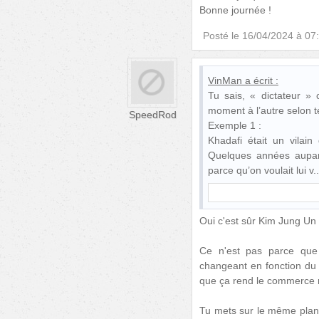
Bonne journée !
Posté le
16/04/2024 à 07
VinMan
a écrit :
Tu sais, « dictateur » 
moment à l’autre selon te
SpeedRod
Exemple 1 :
Khadafi était un vilai
Quelques années aupar
parce qu’on voulait lui v
Oui c'est sûr Kim Jung Un
Ce n'est pas parce que 
changeant en fonction du
que ça rend le commerce 
Tu mets sur le même plan d