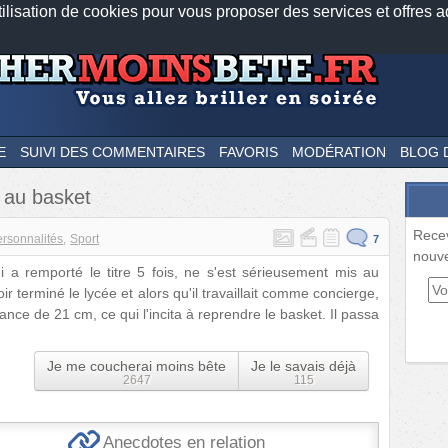
tilisation de cookies pour vous proposer des services et offres a
Nos applications mobiles
Newsletter
Facebook
Twitter
Fee
E
SUIVI DES COMMENTAIRES
FAVORIS
MODÉRATION
BLOG 
 au basket
Rece
rsonnalités
Sport
7
nouve
a remporté le titre 5 fois, ne s'est sérieusement mis au
r terminé le lycée et alors qu'il travaillait comme concierge,
nce de 21 cm, ce qui l'incita à reprendre le basket. Il passa
Je me coucherai moins bête
Je le savais déjà
2647
115
Anecdotes en relation