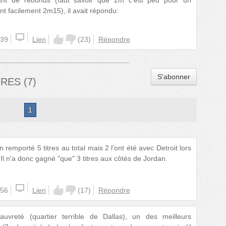
utant de rebonds (faut savoir que 2m c'est peu pour un
nt facilement 2m15), il avait répondu:
:39
Lien
(
23
)
Répondre
S'abonner
IRES
(
7
)
1
bien remporté 5 titres au total mais 2 l'ont été avec Detroit lors
l n'a donc gagné "que" 3 titres aux côtés de Jordan.
:56
Lien
(
17
)
Répondre
vreté (quartier terrible de Dallas), un des meilleurs