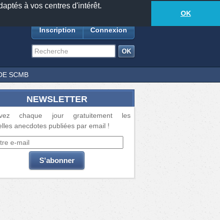
daptés à vos centres d'intérêt.
18877
anecdotes
-
284
lecteurs connectés
ds
OK
Inscription
Connexion
DE SCMB
NEWSLETTER
vez chaque jour gratuitement les
lles anecdotes publiées par email !