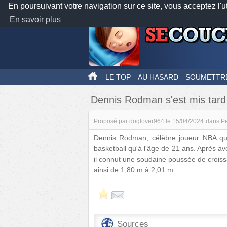
En poursuivant votre navigation sur ce site, vous acceptez l'u
En savoir plus
LE TOP
AU HASARD
SOUMETTR
Dennis Rodman s'est mis tard
Proposé par
doglover964
le
15/04/2024
dans
Pe
Dennis Rodman, célèbre joueur NBA qui 
basketball qu'à l'âge de 21 ans. Après avoi
il connut une soudaine poussée de croissa
ainsi de 1,80 m à 2,01 m.
Sources