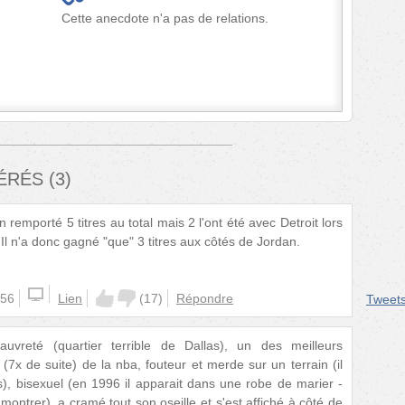
Cette anecdote n'a pas de relations.
FÉRÉS
(
3
)
bien remporté 5 titres au total mais 2 l'ont été avec Detroit lors
l n'a donc gagné "que" 3 titres aux côtés de Jordan.
:56
Lien
(
17
)
Répondre
Tweet
vreté (quartier terrible de Dallas), un des meilleurs
7x de suite) de la nba, fouteur et merde sur un terrain (il
s), bisexuel (en 1996 il apparait dans une robe de marier -
montrer), a cramé tout son oseille et s'est affiché à côté de