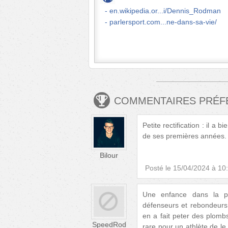
en.wikipedia.or...i/Dennis_Rodman
parlersport.com...ne-dans-sa-vie/
COMMENTAIRES PRÉ
Petite rectification : il a 
de ses premières années. I
Bilour
Posté le
15/04/2024 à 10
Une enfance dans la pau
défenseurs et rebondeurs (
en a fait peter des plomb
SpeedRod
rare pour un athlète de le 