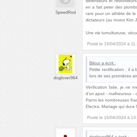
défenseurs et rebondeurs (
en a fait peter des plomb
SpeedRod
rare pour un athlète de le 
dictateurs (au moins Kim 
Une vie tumultueuse, vécu
Posté le
15/04/2024 à 11
Bilour
a écrit :
Petite rectification : il 
lors de ses premières an
doglover964
Vérification faite, je ne 
d'un ajout - malheureux - 
Parmi les nombreuses fr
Electra. Mariage qui dura 9
Posté le
15/04/2024 à 13
doglover964
a écrit :