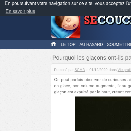
En poursuivant votre navigation sur ce site, vous acceptez l'u
En savoir plus
LE TOP
AU HASARD
SOUMETTR
Pourquoi les glaçons ont-ils pa
Proposé par
SCMB
le
01/12/2020
dans
Vie prat
On peut parfois observer de curieuses ai
en glace, son volume augmente, l'eau gè
glaçon est expulsé par le haut, créant cett