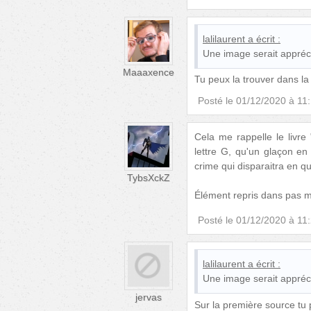
lalilaurent
a écrit :
Une image serait appréci
Maaaxence
Tu peux la trouver dans la
Posté le
01/12/2020 à 11
Cela me rappelle le livre 
lettre G, qu'un glaçon en
crime qui disparaitra en q
TybsXckZ
Élément repris dans pas ma
Posté le
01/12/2020 à 11
lalilaurent
a écrit :
Une image serait appréci
jervas
Sur la première source tu p