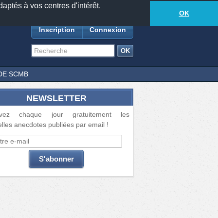
daptés à vos centres d'intérêt.
18873
anecdotes
-
638
lecteurs connectés
ds
OK
Inscription
Connexion
DE SCMB
NEWSLETTER
vez chaque jour gratuitement les
lles anecdotes publiées par email !