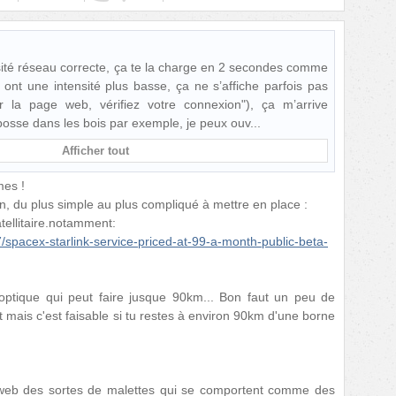
nsité réseau correcte, ça te la charge en 2 secondes comme
i ont une intensité plus basse, ça ne s’affiche parfois pas
r la page web, vérifiez votre connexion"), ça m’arrive
bosse dans les bois par exemple, je peux ouv
Afficher tout
mes !
n, du plus simple au plus compliqué à mettre en place :
atellitaire.notamment:
pacex-starlink-service-priced-at-99-a-month-public-beta-
 optique qui peut faire jusque 90km... Bon faut un peu de
nt mais c'est faisable si tu restes à environ 90km d'une borne
rkweb des sortes de malettes qui se comportent comme des