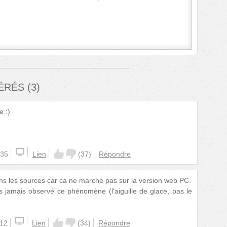
FÉRÉS
(
3
)
e :)
:35
Lien
(
37
)
Répondre
dans les sources car ca ne marche pas sur la version web PC.
s jamais observé ce phénomène (l'aiguille de glace, pas le
:12
Lien
(
34
)
Répondre