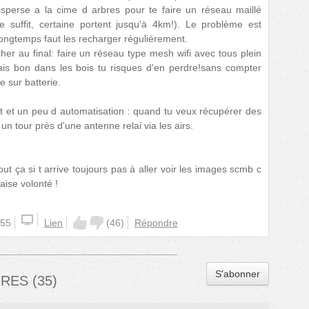
isperse a la cime d arbres pour te faire un réseau maillé
e suffit, certaine portent jusqu'à 4km!). Le problème est
 longtemps faut les recharger régulièrement.
her au final: faire un réseau type mesh wifi avec tous plein
ais bon dans les bois tu risques d'en perdre!sans compter
te sur batterie.
t et un peu d automatisation : quand tu veux récupérer des
e un tour près d'une antenne relai via les airs.
t ça si t arrive toujours pas à aller voir les images scmb c
aise volonté !
:55
Lien
(
46
)
Répondre
S'abonner
IRES
(
35
)