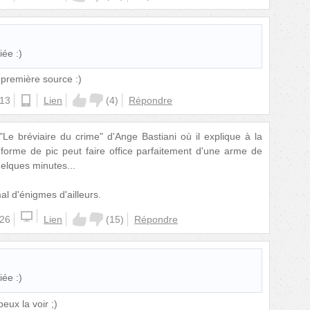
ée :)
 première source :)
:13
ios
Lien
(
4
)
Répondre
"Le bréviaire du crime" d'Ange Bastiani où il explique à la
 forme de pic peut faire office parfaitement d'une arme de
uelques minutes...
l d'énigmes d'ailleurs.
:26
Lien
(
15
)
Répondre
ée :)
eux la voir ;)