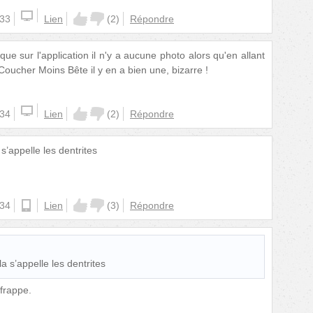
:33
Lien
(
2
)
Répondre
 que sur l'application il n'y a aucune photo alors qu'en allant
e Coucher Moins Bête il y en a bien une, bizarre !
:34
Lien
(
2
)
Répondre
s’appelle les dentrites
:34
ios
Lien
(
3
)
Répondre
a s’appelle les dentrites
 frappe.