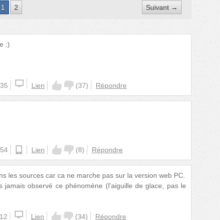
1
2
Suivant →
e :)
:35
Lien
(
37
)
Répondre
:54
ios
Lien
(
8
)
Répondre
dans les sources car ca ne marche pas sur la version web PC.
s jamais observé ce phénomène (l'aiguille de glace, pas le
:12
Lien
(
34
)
Répondre